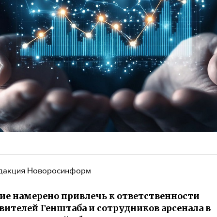
дакция Новоросинформ
ие намерено привлечь к ответственности
вителей Генштаба и сотрудников арсенала в