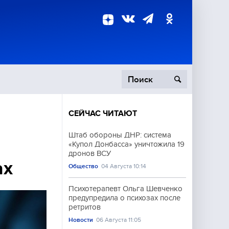
СЕЙЧАС ЧИТАЮТ
пецоперация
Штаб обороны ДНР: система
«Купол Донбасса» уничтожила 19
роисшествия
дронов ВСУ
ах
Общество
04 Августа 10:14
Психотерапевт Ольга Шевченко
предупредила о психозах после
ретритов
Новости
06 Августа 11:05