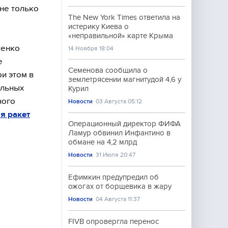
 не только
The New York Times ответила на
истерику Киева о
«неправильной» карте Крыма
женко
14 Ноября 18:04
е
Семенова сообщила о
ри этом в
землетрясении магнитудой 4,6 у
ельных
Курил
ного
Новости
03 Августа 05:12
я ракет
Операционный директор ФИФА
Ламур обвинил Инфантино в
обмане на 4,2 млрд
Новости
31 Июля 20:47
Ефимкин предупредил об
ожогах от борщевика в жару
Новости
04 Августа 11:37
FIVB опровергла перенос