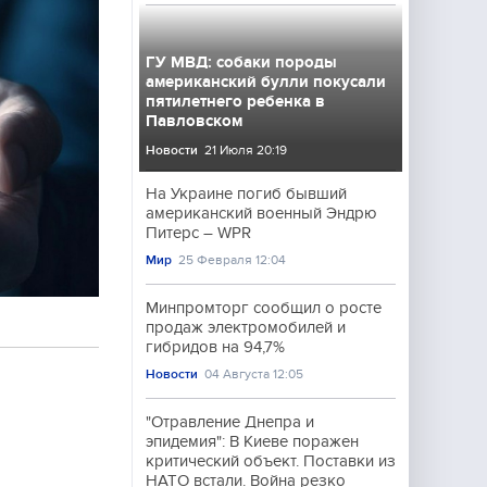
ГУ МВД: собаки породы
американский булли покусали
пятилетнего ребенка в
Павловском
Новости
21 Июля 20:19
На Украине погиб бывший
американский военный Эндрю
Питерс – WPR
Мир
25 Февраля 12:04
Минпромторг сообщил о росте
продаж электромобилей и
гибридов на 94,7%
Новости
04 Августа 12:05
"Отравление Днепра и
эпидемия": В Киеве поражен
критический объект. Поставки из
НАТО встали. Война резко