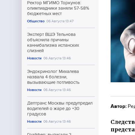
Ректор МГИМО Торкунов:
олимпиадники заняли 57-58%
бюджетных мест
Общество
06 Августа 13:47
Эксперт ВШЭ Тельнова
объяснила причины
каннибализма испанских
слизней
Новости
06 Августа 13:46
Эндокринолог Михалева
назвала 4 болезни,
вызывающие потливость
Новости
06 Августа 13:46
Дептранс Москвы предупредил
Автор:
Ре
водителей о жаре до +30
градусов
Следств
Новости
06 Августа 13:46
предста
Грайфер: выписали 2