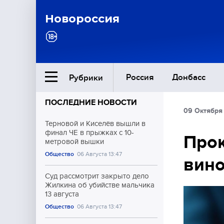
Новороссия
Россия
Донбасс
Рубрики
ПОСЛЕДНИЕ НОВОСТИ
09 Октября 
Ближний Восток
Терновой и Киселёв вышли в
финал ЧЕ в прыжках с 10-
Прок
метровой вышки
Общество
Общество
06 Августа 13:47
вино
Культура
Суд рассмотрит закрыто дело
Жилкина об убийстве мальчика
13 августа
Общество
06 Августа 13:47