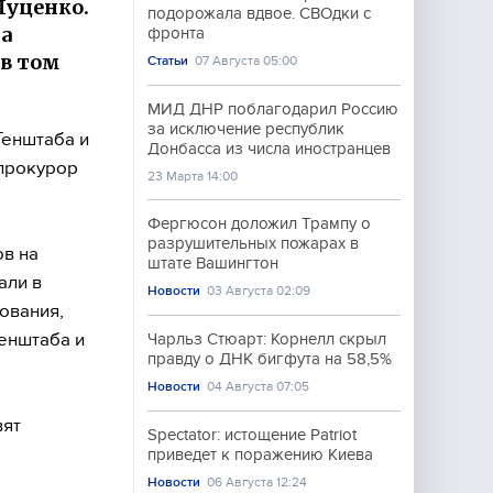
Луценко.
подорожала вдвое. СВОдки с
а
фронта
 в том
Статьи
07 Августа 05:00
МИД ДНР поблагодарил Россию
за исключение республик
Генштаба и
Донбасса из числа иностранцев
нпрокурор
23 Марта 14:00
Фергюсон доложил Трампу о
разрушительных пожарах в
ов на
штате Вашингтон
али в
Новости
03 Августа 02:09
ования,
енштаба и
Чарльз Стюарт: Корнелл скрыл
правду о ДНК бигфута на 58,5%
Новости
04 Августа 07:05
вят
Spectator: истощение Patriot
приведет к поражению Киева
Новости
06 Августа 12:24