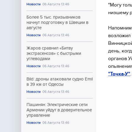
"Могу тол
Новости
06 Августа 13:46
низшему р
Более 5 тыс. призывников
начнут подготовку в Швеции в
Напомним,
августе
возложил 
Новости
06 Августа 13:46
Винницко
Жаров сравнил «Битву
день, ког
экстрасенсов» с быстрыми
органов У
углеводами
опьянени
Новости
06 Августа 13:46
"Точка-У"
.
Bild: дроны атаковали судно Emil
в 39 км от Одессы
Новости
06 Августа 13:46
Пашинян: Электрические сети
Армении уйдут в доверительное
управление
Новости
06 Августа 13:46