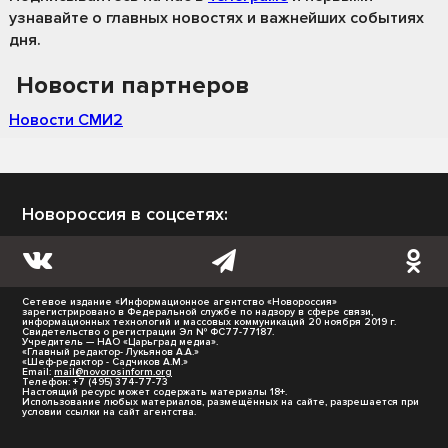
узнавайте о главных новостях и важнейших событиях
дня.
Новости партнеров
Новости СМИ2
Новороссия в соцсетях:
Сетевое издание «Информационное агентство «Новороссия»
зарегистрировано в Федеральной службе по надзору в сфере связи,
информационных технологий и массовых коммуникаций 20 ноября 2019 г.
Свидетельство о регистрации Эл № ФС77-77187.
Учредитель — НАО «Царьград медиа».
«Главный редактор- Лукьянов А.А.»
«Шеф-редактор - Садчиков А.М.»
Email:
mail@novorosinform.org
Телефон: +7 (495) 374-77-73
Настоящий ресурс может содержать материалы 18+.
Использование любых материалов, размещённых на сайте, разрешается при
условии ссылки на сайт агентства.