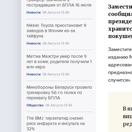
пострадавших от БПЛА 16 июля
Замести
Новости
06 Августа 13:46
сообщил
президе
Nikkei: Toyota приостановит 9
хранитс
заводов в Японии из-за
покуше
тайфуна
Новости
06 Августа 13:46
Заместите
Маттиа Маэстри умер после 9
изданию N
лет в коме; родители получили 1
адресован
млн евро
предназна
Новости
06 Августа 13:46
случится».
Минобороны Беларуси провело
тренировку 56-го полка по
перехвату БПЛА
Общество
06 Августа 13:46
В я
виц
The BMJ: тирзепатид снизил
ред
риск инфаркта и инсульта на
32%