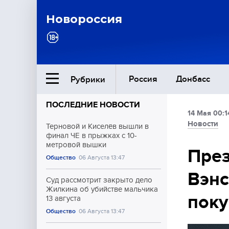
Новороссия
Россия
Донбасс
Рубрики
ПОСЛЕДНИЕ НОВОСТИ
14 Мая 00:1
Ближний Восток
Новости
Терновой и Киселёв вышли в
финал ЧЕ в прыжках с 10-
метровой вышки
Общество
През
Общество
06 Августа 13:47
Вэнс
Культура
Суд рассмотрит закрыто дело
Жилкина об убийстве мальчика
пок
13 августа
Общество
06 Августа 13:47