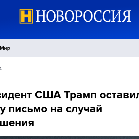
Мир
4
Политика
С
Экономика
П
идент США Трамп остави
у письмо на случай
Спорт
ушения