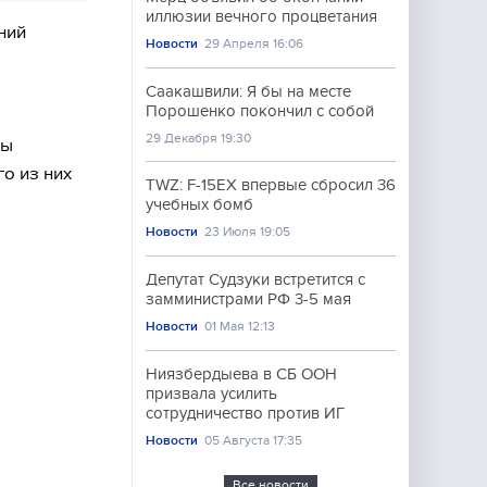
иллюзии вечного процветания
ний
Новости
29 Апреля 16:06
Саакашвили: Я бы на месте
Порошенко покончил с собой
29 Декабря 19:30
ды
о из них
TWZ: F-15EX впервые сбросил 36
учебных бомб
Новости
23 Июля 19:05
Депутат Судзуки встретится с
замминистрами РФ 3-5 мая
Новости
01 Мая 12:13
Ниязбердыева в СБ ООН
призвала усилить
сотрудничество против ИГ
Новости
05 Августа 17:35
Все новости