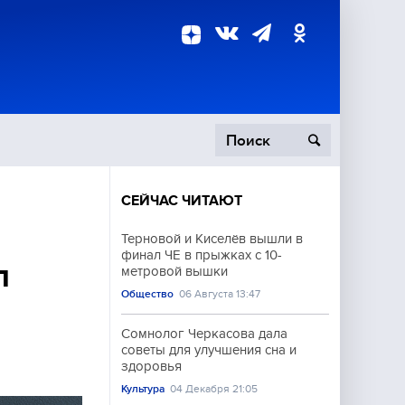
СЕЙЧАС ЧИТАЮТ
пецоперация
Терновой и Киселёв вышли в
финал ЧЕ в прыжках с 10-
роисшествия
л
метровой вышки
Общество
06 Августа 13:47
Сомнолог Черкасова дала
советы для улучшения сна и
здоровья
Культура
04 Декабря 21:05