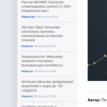
Ректор МГИМО Торкунов:
олимпиадники заняли 57-58%
бюджетных мест
Общество
06 Августа 13:47
Эксперт ВШЭ Тельнова
объяснила причины
каннибализма испанских
слизней
Новости
06 Августа 13:46
Эндокринолог Михалева
назвала 4 болезни,
вызывающие потливость
Новости
06 Августа 13:46
Дептранс Москвы предупредил
водителей о жаре до +30
градусов
Новости
06 Августа 13:46
Автор:
Пе
Грайфер: выписали 2