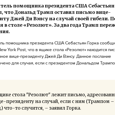
тель помощника президента США Себастьян
, что Дональд Трамп оставил письмо вице-
нту Джей Ди Вэнсу на случай своей гибели. 
я в столе «Резолют». За два года Трамп пере
ния.
ль помощника президента США Себастьян Горка сообщ
ew York Post, что в ящике стола «Резолют» находится пис
ное вице-президенту Джей Ди Вэнсу. Данное послание
чено для случая, если с президентом Дональдом Трампо
щике стола "Резолют" лежит письмо, адресован
е-президенту на случай, если с ним (Трампом –
.) что-то случится, – заявил Горка.