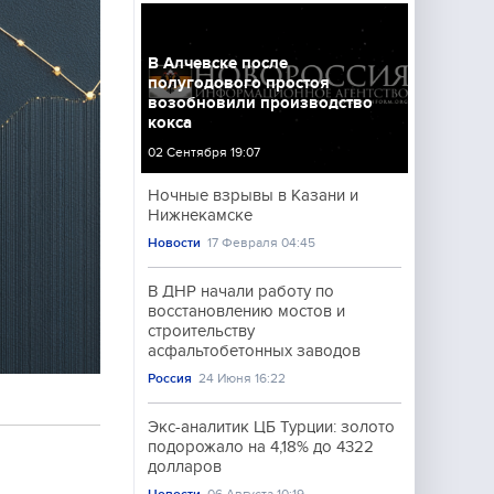
В Алчевске после
полугодового простоя
возобновили производство
кокса
02 Сентября 19:07
Ночные взрывы в Казани и
Нижнекамске
Новости
17 Февраля 04:45
В ДНР начали работу по
восстановлению мостов и
строительству
асфальтобетонных заводов
Россия
24 Июня 16:22
Экс-аналитик ЦБ Турции: золото
подорожало на 4,18% до 4322
долларов