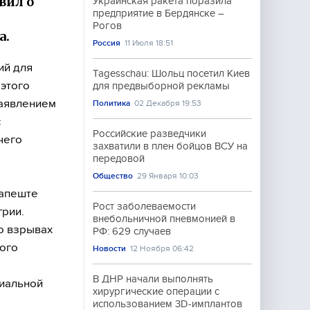
вил о
Украинская ракета поразила
предприятие в Бердянске –
Рогов
а.
Россия
11 Июля 18:51
ий для
Tagesschau: Шольц посетил Киев
этого
для предвыборной рекламы
заявлением
Политика
02 Декабря 19:53
с
Российские разведчики
чего
захватили в плен бойцов ВСУ на
передовой
Общество
29 Января 10:03
дапеште
Рост заболеваемости
грии.
внебольничной пневмонией в
 о взрывах
РФ: 629 случаев
кого
Новости
12 Ноября 06:42
В ДНР начали выполнять
циальной
хирургические операции с
использованием 3D-имплантов