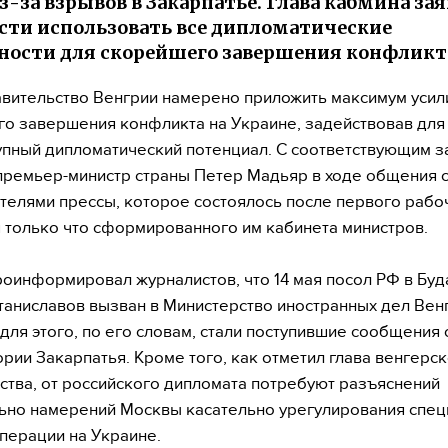
из-за взрывов в Закарпатье. Глава кабмина зая
сти использовать все дипломатические
ости для скорейшего завершения конфликт
вительство Венгрии намерено приложить максимум усил
о завершения конфликта на Украине, задействовав для 
упный дипломатический потенциал. С соответствующим 
премьер-министр страны Петер Мадьяр в ходе общения 
телями прессы, которое состоялось после первого рабо
 только что сформированного им кабинета министров.
оинформировал журналистов, что 14 мая посол РФ в Бу
таниславов вызван в Министерство иностранных дел Вен
для этого, по его словам, стали поступившие сообщения
ории Закарпатья. Кроме того, как отметил глава венгерс
ства, от российского дипломата потребуют разъяснений
ьно намерений Москвы касательно урегулирования спе
перации на Украине.