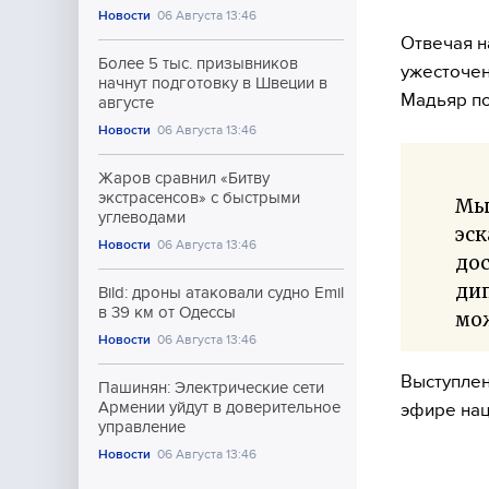
Новости
06 Августа 13:46
Отвечая н
Более 5 тыс. призывников
ужесточен
начнут подготовку в Швеции в
Мадьяр по
августе
Новости
06 Августа 13:46
Жаров сравнил «Битву
экстрасенсов» с быстрыми
Мы 
углеводами
эск
Новости
06 Августа 13:46
до
ди
Bild: дроны атаковали судно Emil
в 39 км от Одессы
мож
Новости
06 Августа 13:46
Выступлен
Пашинян: Электрические сети
Армении уйдут в доверительное
эфире нац
управление
Новости
06 Августа 13:46