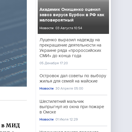
Академик Онищенко оценил
завоз вируса Бурбон в РФ как
маловероятный
Новости
03 Августа 10:54
Луценко выразил надежду на
прекращение деятельности на
Украине ряда «пророссийских
СМИ» до конца года
05 Декабря 17:20
Островок дал советы по выбору
жилья для семей на майские
Новости
30 Апреля 05:00
Шестилетний мальчик
выпрыгнул из окна при пожаре
в Омске
Новости
01 Июля 12:29
Ф в МИД