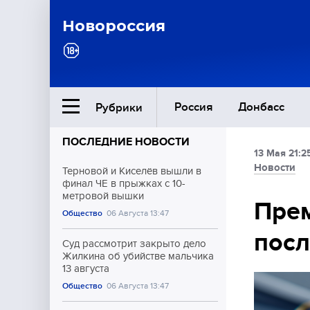
Новороссия
Россия
Донбасс
Рубрики
ПОСЛЕДНИЕ НОВОСТИ
13 Мая 21:2
Ближний Восток
Новости
Терновой и Киселёв вышли в
финал ЧЕ в прыжках с 10-
метровой вышки
Общество
Прем
Общество
06 Августа 13:47
посл
Культура
Суд рассмотрит закрыто дело
Жилкина об убийстве мальчика
13 августа
Общество
06 Августа 13:47