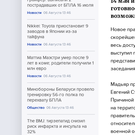
14 мая 
пострадавших от БПЛА 16 июля
готовно
Новости
06 Августа 13:46
возможн
Nikkei: Toyota приостановит 9
Новое пра
заводов в Японии из-за
скорейшег
тайфуна
весь дост
Новости
06 Августа 13:46
выступил 
Маттиа Маэстри умер после 9
представи
лет в коме; родители получили 1
заседания
млн евро
Новости
06 Августа 13:46
Мадьяр пр
Минобороны Беларуси провело
Евгений С
тренировку 56-го полка по
Причиной 
перехвату БПЛА
на террит
Общество
06 Августа 13:46
правитель
The BMJ: тирзепатид снизил
относител
риск инфаркта и инсульта на
военной о
32%