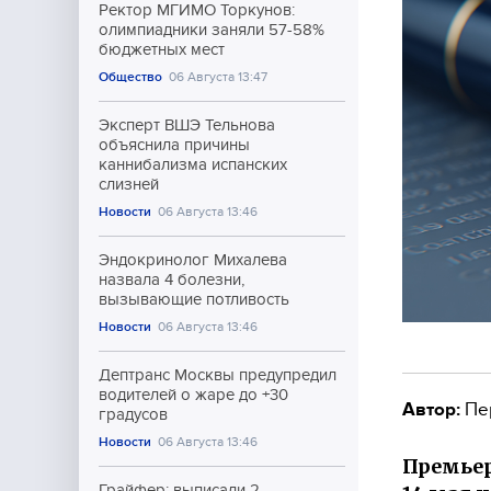
Ректор МГИМО Торкунов:
олимпиадники заняли 57-58%
бюджетных мест
Общество
06 Августа 13:47
Эксперт ВШЭ Тельнова
объяснила причины
каннибализма испанских
слизней
Новости
06 Августа 13:46
Эндокринолог Михалева
назвала 4 болезни,
вызывающие потливость
Новости
06 Августа 13:46
Дептранс Москвы предупредил
водителей о жаре до +30
Автор:
Пе
градусов
Новости
06 Августа 13:46
Премьер
Грайфер: выписали 2