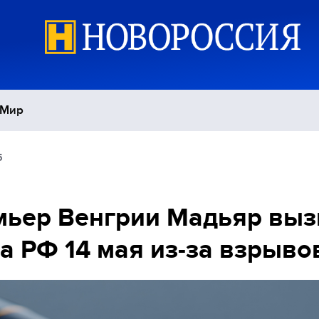
Мир
5
Политика
С
Экономика
П
ьер Венгрии Мадьяр выз
а РФ 14 мая из-за взрыво
Спорт