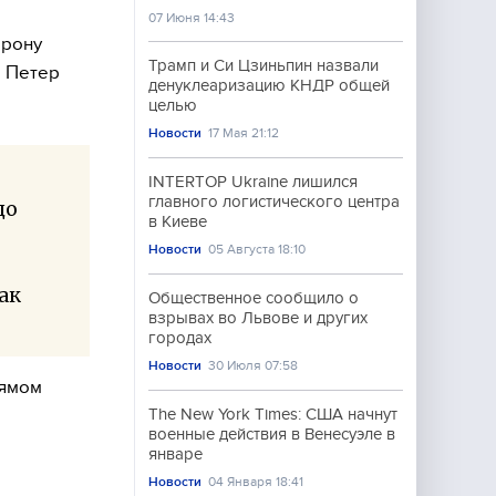
07 Июня 14:43
орону
Трамп и Си Цзиньпин назвали
, Петер
денуклеаризацию КНДР общей
целью
Новости
17 Мая 21:12
INTERTOP Ukraine лишился
главного логистического центра
до
в Киеве
Новости
05 Августа 18:10
ак
Общественное сообщило о
взрывах во Львове и других
городах
Новости
30 Июля 07:58
рямом
The New York Times: США начнут
военные действия в Венесуэле в
январе
Новости
04 Января 18:41