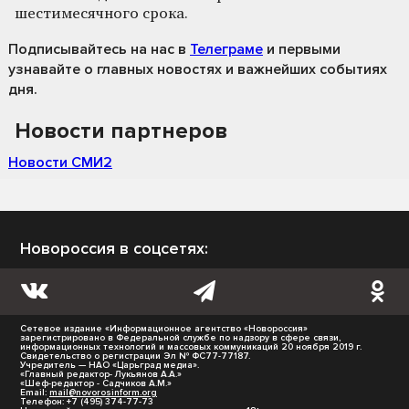
шестимесячного срока.
Подписывайтесь на нас
в
Телеграме
и первыми
узнавайте о главных новостях и важнейших событиях
дня.
Новости партнеров
Новости СМИ2
Новороссия в соцсетях:
Сетевое издание «Информационное агентство «Новороссия»
зарегистрировано в Федеральной службе по надзору в сфере связи,
информационных технологий и массовых коммуникаций 20 ноября 2019 г.
Свидетельство о регистрации Эл № ФС77-77187.
Учредитель — НАО «Царьград медиа».
«Главный редактор- Лукьянов А.А.»
«Шеф-редактор - Садчиков А.М.»
Email:
mail@novorosinform.org
Телефон: +7 (495) 374-77-73