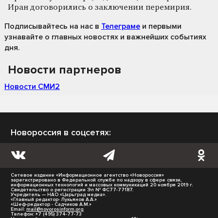
Иран договорились о заключении перемирия.
Подписывайтесь на нас
в
Телеграме
и первыми
узнавайте о главных новостях и важнейших событиях
дня.
Новости партнеров
Новости СМИ2
Новороссия в соцсетях:
Сетевое издание «Информационное агентство «Новороссия»
зарегистрировано в Федеральной службе по надзору в сфере связи,
информационных технологий и массовых коммуникаций 20 ноября 2019 г.
Свидетельство о регистрации Эл № ФС77-77187.
Учредитель — НАО «Царьград медиа».
«Главный редактор- Лукьянов А.А.»
«Шеф-редактор - Садчиков А.М.»
Email:
mail@novorosinform.org
Телефон: +7 (495) 374-77-73