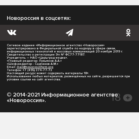
Новороссия в соцсетях:
Сетевое издание «Информационное агентство «Новороссия»
зарегистрировано в Федеральной службе по надзору в сфере связи,
информационных технологий и массовых коммуникаций 20 ноября 2019 г.
Свидетельство о регистрации Эл № ФС77-77187.
Учредитель — НАО «Царьград медиа».
«Главный редактор- Лукьянов А.А.»
«Шеф-редактор - Садчиков А.М.»
Email:
mail@novorosinform.org
Телефон: +7 (495) 374-77-73
Настоящий ресурс может содержать материалы 18+.
Использование любых материалов, размещённых на сайте, разрешается при
условии ссылки на сайт агентства.
© 2014-2021 Информационное агентство
«Новороссия».