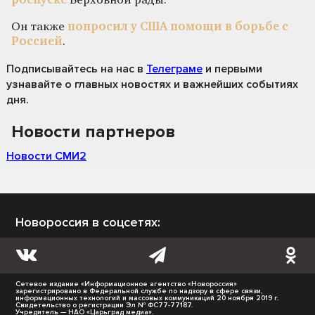
роспуске
Верховной рады.
Он также
попросил у США помощи в борьбе с
Россией
.
Подписывайтесь на нас
в
Телеграме
и первыми
узнавайте о главных новостях и важнейших событиях
дня.
Новости партнеров
Новости СМИ2
Новороссия в соцсетях:
Сетевое издание «Информационное агентство «Новороссия»
зарегистрировано в Федеральной службе по надзору в сфере связи,
информационных технологий и массовых коммуникаций 20 ноября 2019 г.
Свидетельство о регистрации Эл № ФС77-77187.
Учредитель — НАО «Царьград медиа».