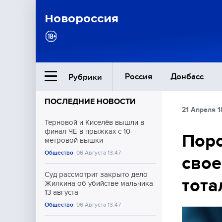
Новороссия
Россия
Донбасс
Рубрики
ПОСЛЕДНИЕ НОВОСТИ
21 Апреля 1
Ближний Восток
Терновой и Киселёв вышли в
финал ЧЕ в прыжках с 10-
Поро
метровой вышки
Общество
Общество
06 Августа 13:47
свое
Культура
Суд рассмотрит закрыто дело
тота
Жилкина об убийстве мальчика
13 августа
Общество
06 Августа 13:47