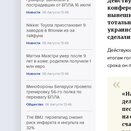
Действу
пострадавших от БПЛА 16 июля
конфере
Новости
06 Августа 13:46
нынешне
тотальн
Nikkei: Toyota приостановит 9
украинс
заводов в Японии из-за
тайфуна
сделали
Новости
06 Августа 13:46
Действую
Маттиа Маэстри умер после 9
итогам го
лет в коме; родители получили 1
срока он 
млн евро
Новости
06 Августа 13:46
Минобороны Беларуси провело
тренировку 56-го полка по
«Н
перехвату БПЛА
дел
Общество
06 Августа 13:46
пес
на 
The BMJ: тирзепатид снизил
риск инфаркта и инсульта на
сча
32%