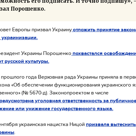
зможность его подписать. И точно подпишу»,
азал Порошенко.
Совет Европы призвал Украину
отложить принятие закон
 украинизации.
президент Украины Порошенко
похвастался освобожден
т русской культуры.
 прошлого года Верховная рада Украины приняла в перв
кона «Об обеспечении функционирования украинского я
венного» (№ 5670-д). Законопроектом в числе
редусмотрена уголовная ответственность за публично
жение или унижение государственного языка.
ентября украинская нацистка Ницой
призвала вытеснить
краины
.