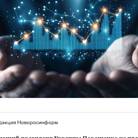
дакция Новоросинформ