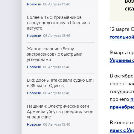
во
Новости
06 Августа 13:46
ск
Более 5 тыс. призывников
начнут подготовку в Швеции в
августе
12 марта 
Новости
06 Августа 13:46
тотальной
Жаров сравнил «Битву
9 марта 
экстрасенсов» с быстрыми
углеводами
Украины о
Новости
06 Августа 13:46
В октябре
Bild: дроны атаковали судно Emil
проект за
в 39 км от Одессы
государст
Новости
06 Августа 13:46
прочего
п
Пашинян: Электрические сети
пренебре
Армении уйдут в доверительное
управление
В конце с
Новости
06 Августа 13:46
язык с У