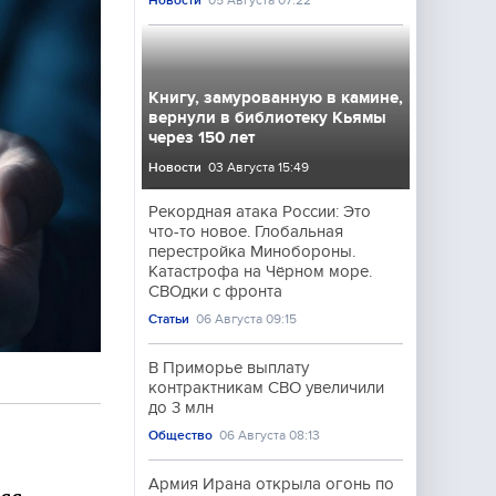
Новости
05 Августа 07:22
Книгу, замурованную в камине,
вернули в библиотеку Кьямы
через 150 лет
Новости
03 Августа 15:49
Рекордная атака России: Это
что-то новое. Глобальная
перестройка Минобороны.
Катастрофа на Чёрном море.
СВОдки с фронта
Статьи
06 Августа 09:15
В Приморье выплату
контрактникам СВО увеличили
до 3 млн
Общество
06 Августа 08:13
Армия Ирана открыла огонь по