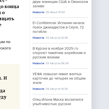
сс-
двум эсминцам США в Оманском
до конца
заливе
 о
Новости
05 Июня 15:50
щищать
El Confidencial: Испания начала
е
поиск джихадистов в Сеуте, 72
погибли
Новости
03 Августа 10:46
ии по
тского
В Курске в ноябре 2025-го
откроют памятник корейским и
русским воинам
Новости
03 Августа 06:36
УЕФА повысил лимит желтых
. И
карточек до четырех на общем
этапе
Новости
04 Августа 14:00
ада
уду
Отец Илона Маска восхитился
улыбчивостью русских