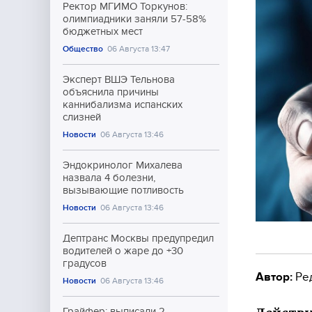
Ректор МГИМО Торкунов:
олимпиадники заняли 57-58%
бюджетных мест
Общество
06 Августа 13:47
Эксперт ВШЭ Тельнова
объяснила причины
каннибализма испанских
слизней
Новости
06 Августа 13:46
Эндокринолог Михалева
назвала 4 болезни,
вызывающие потливость
Новости
06 Августа 13:46
Дептранс Москвы предупредил
водителей о жаре до +30
градусов
Автор:
Ре
Новости
06 Августа 13:46
Грайфер: выписали 2