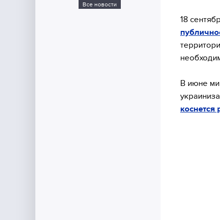
Все новости
18 сентяб
публично
территори
необходи
В июне ми
украиниза
коснется 