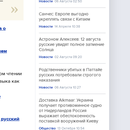
 —
Новости
06 Августа 02:50
Санчес: Европе выгодно
укреплять связи с Китаем
Новости
14 Апреля 10:38
а о
Астроном Алексеев: 12 августа
русские увидят полное затмение
Солнца
ием
Новости
02 Августа 09:20
Родственники убитых в Паттайе
ом чтении
русских потребовали строгого
наказания
зыка как
Новости
06 Августа 10:27
е
Доставка Alkmaar: Украина
получает противоминное судно
от Нидерландов Россия
выражает обеспокоенность
 русский
поставкой вооружений Киеву
Общество
13 Октября 10:54