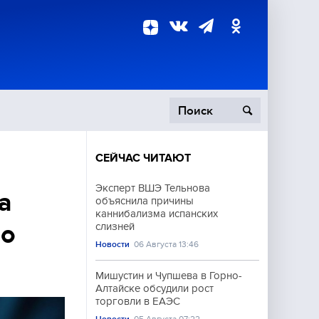
СЕЙЧАС ЧИТАЮТ
пецоперация
Эксперт ВШЭ Тельнова
а
объяснила причины
роисшествия
каннибализма испанских
 о
слизней
Новости
06 Августа 13:46
Мишустин и Чупшева в Горно-
Алтайске обсудили рост
торговли в ЕАЭС