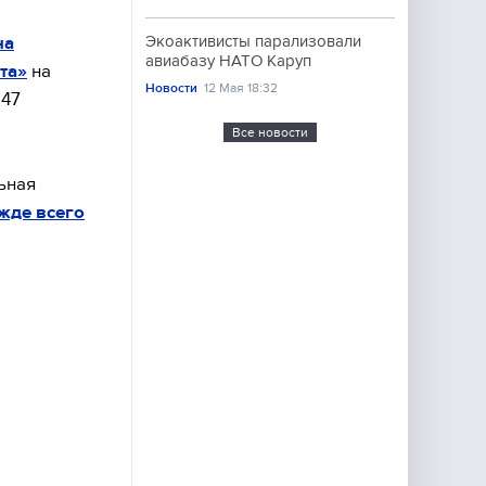
на
Экоактивисты парализовали
авиабазу НАТО Каруп
та»
на
Новости
12 Мая 18:32
 47
Все новости
ьная
жде всего