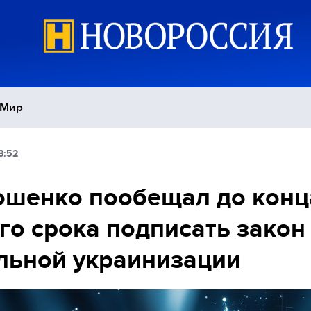
Мир
8:52
Политика
С
шенко пообещал до конц
Экономика
П
го срока подписать закон
Спорт
льной украинизации