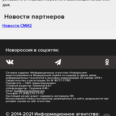
дня.
Новости партнеров
Новости СМИ2
Новороссия в соцсетях:
Сетевое издание «Информационное агентство «Новороссия»
зарегистрировано в Федеральной службе по надзору в сфере связи,
информационных технологий и массовых коммуникаций 20 ноября 2019 г.
Свидетельство о регистрации Эл № ФС77-77187.
Учредитель — НАО «Царьград медиа».
«Главный редактор- Лукьянов А.А.»
«Шеф-редактор - Садчиков А.М.»
Email:
mail@novorosinform.org
Телефон: +7 (495) 374-77-73
Настоящий ресурс может содержать материалы 18+.
Использование любых материалов, размещённых на сайте, разрешается при
условии ссылки на сайт агентства.
© 2014-2021 Информационное агентство