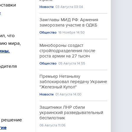
оставки
Новости
03 Августа 03:04
»
Замглавы МИД РФ: Армения
заморозила участие в ОДКБ
Общество
16 Ноября 14:50
л, что
нию мира,
Минобороны создаст
ины.
стройподразделения после
роста армии на 27 тысяч
Общество
05 Августа 14:55
одителя
Премьер Нетаньяху
заблокировал передачу Украине
"Железный Купол"
Новости
01 Августа 14:00
Защитники ЛНР сбили
украинский разведывательный
беспилотник
о решение
06 Августа 11:06
гие