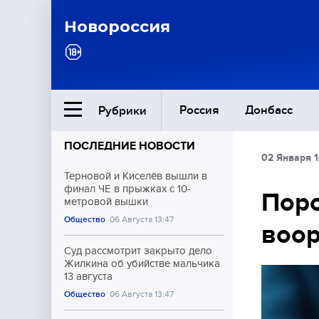
Новороссия
Россия
Донбасс
Рубрики
ПОСЛЕДНИЕ НОВОСТИ
02 Января 1
Ближний Восток
Терновой и Киселёв вышли в
финал ЧЕ в прыжках с 10-
Поро
метровой вышки
Общество
Общество
06 Августа 13:47
воор
Культура
Суд рассмотрит закрыто дело
Жилкина об убийстве мальчика
13 августа
Общество
06 Августа 13:47