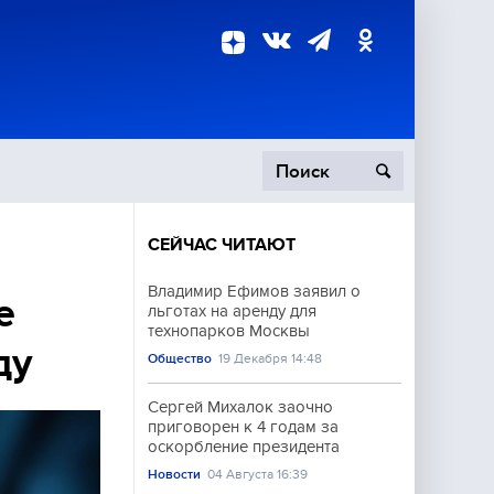
СЕЙЧАС ЧИТАЮТ
пецоперация
Владимир Ефимов заявил о
е
льготах на аренду для
роисшествия
технопарков Москвы
ду
Общество
19 Декабря 14:48
Сергей Михалок заочно
приговорен к 4 годам за
оскорбление президента
Новости
04 Августа 16:39