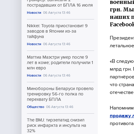
военный
пострадавших от БПЛА 16 июля
грн. Мы
Новости
06 Августа 13:46
наших п
Facebook
Nikkei: Toyota приостановит 9
заводов в Японии из-за
тайфуна
Президент
Новости
06 Августа 13:46
летальное
Маттиа Маэстри умер после 9
«В следую
лет в коме; родители получили 1
млн евро
млрд грн.
Новости
06 Августа 13:46
партнёров
что стран
Минобороны Беларуси провело
отечестве
тренировку 56-го полка по
перехвату БПЛА
Общество
06 Августа 13:46
Напомним,
продажу 
The BMJ: тирзепатид снизил
противота
риск инфаркта и инсульта на
32%