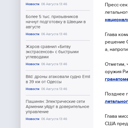
Пресс-сек
Новости
06 Августа 13:46
летальног
Более 5 тыс. призывников
национали
начнут подготовку в Швеции в
августе
Глава ком
Новости
06 Августа 13:46
решение С
Жаров сравнил «Битву
а, напроти
экстрасенсов» с быстрыми
углеводами
Отметим, 
Новости
06 Августа 13:46
оружия Ри
Bild: дроны атаковали судно Emil
гранатоме
в 39 км от Одессы
Новости
06 Августа 13:46
Позднее 
летальног
Пашинян: Электрические сети
Армении уйдут в доверительное
управление
Глава мис
Новости
06 Августа 13:46
США предо