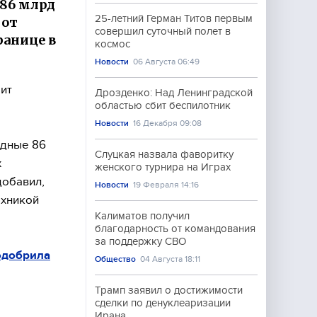
86 млрд
25-летний Герман Титов первым
 от
совершил суточный полет в
ранице в
космос
Новости
06 Августа 06:49
ит
Дрозденко: Над Ленинградской
областью сбит беспилотник
Новости
16 Декабря 09:08
рдные 86
Слуцкая назвала фаворитку
х
женского турнира на Играх
добавил,
Новости
19 Февраля 14:16
ехникой
Калиматов получил
благодарность от командования
за поддержку СВО
одобрила
Общество
04 Августа 18:11
Трамп заявил о достижимости
сделки по денуклеаризации
Ирана