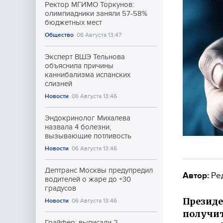
Ректор МГИМО Торкунов:
олимпиадники заняли 57-58%
бюджетных мест
Общество
06 Августа 13:47
Эксперт ВШЭ Тельнова
объяснила причины
каннибализма испанских
слизней
Новости
06 Августа 13:46
Эндокринолог Михалева
назвала 4 болезни,
вызывающие потливость
Новости
06 Августа 13:46
Дептранс Москвы предупредил
Автор:
Ре
водителей о жаре до +30
градусов
Президе
Новости
06 Августа 13:46
получит
Грайфер: выписали 2