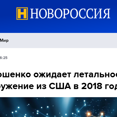
Мир
6:25
Политика
С
шенко ожидает летально
Экономика
П
ужение из США в 2018 го
Спорт