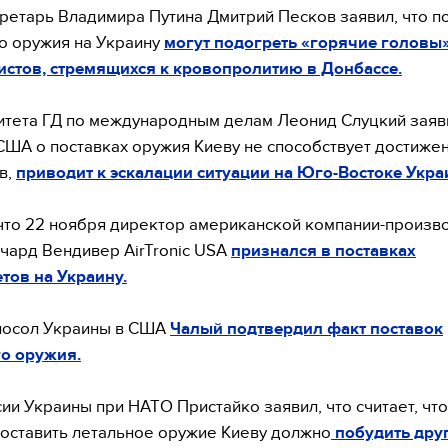
ретарь Владимира Путина Дмитрий Песков заявил, что п
о оружия на Украину
могут подогреть «горячие головы
стов, стремящихся к кровопролитию в Донбассе.
итета ГД по международным делам Леонид Слуцкий заяви
ША о поставках оружия Киеву не способствует достиже
в,
приводит к эскалации ситуации на Юго-Востоке Укра
что 22 ноября директор американской компании-произв
чард Вендивер AirTronic USA
признался в поставках
тов на Украину.
посол Украины в США
Чалый подтвердил факт поставок
о оружия.
сии Украины при НАТО Пристайко заявил, что считает, чт
ставить летальное оружие Киеву должно
побудить дру