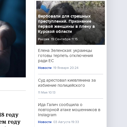
Вербовали для страшных
преступлений. Признание
первой женщины в плену в
Курской области
Россия
19 Сентября 11:15
Елена Зеленская: украинцы
готовы терпеть отключения
ради ЕС
Новости
19 Января 20:24
Суд арестовал киевлянина за
избиение полицейского
11 Мая 10:13
Ида Галич сообщила о
повторной атаке мошенников в
18 году
Instagram
ем году
Новости
03 Августа 19:33