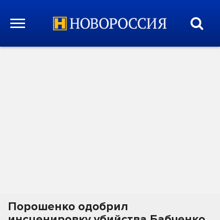
Порошенко одобрил
инсценировку убийства Бабченко