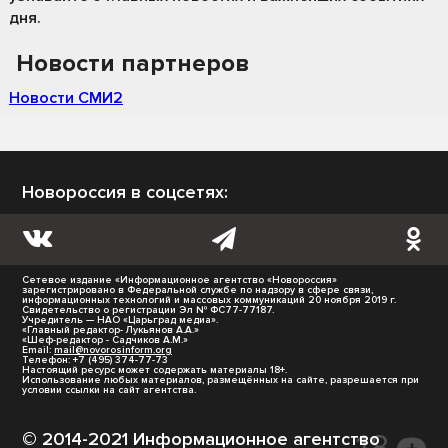
дня.
Новости партнеров
Новости СМИ2
Новороссия в соцсетях:
Сетевое издание «Информационное агентство «Новороссия»
зарегистрировано в Федеральной службе по надзору в сфере связи,
информационных технологий и массовых коммуникаций 20 ноября 2019 г.
Свидетельство о регистрации Эл № ФС77-77187.
Учредитель — НАО «Царьград медиа».
«Главный редактор- Лукьянов А.А.»
«Шеф-редактор - Садчиков А.М.»
Email:
mail@novorosinform.org
Телефон: +7 (495) 374-77-73
Настоящий ресурс может содержать материалы 18+.
Использование любых материалов, размещённых на сайте, разрешается при
условии ссылки на сайт агентства.
© 2014-2021 Информационное агентство