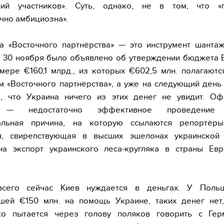
ний участников». Суть, однако, не в том, что «
чно амбициозна».
а «Восточного партнёрства» — это инструмент шантаж
 30 ноября было объявлено об утверждении бюджета 
мере €160,1 млрд., из которых €602,5 млн. полагаютс
м «Восточного партнёрства», а уже на следующий день
ь, что Украина ничего из этих денег не увидит. Оф
 — недостаточно эффективное проведение
альная причина, на которую ссылаются репортёр
я, свирепствующая в высших эшелонах украинской 
на экспорт украинского леса-кругляка в страны Евр
сего сейчас Киев нуждается в деньгах. У Поль
вшей €150 млн. на помощь Украине, таких денег нет
о пытается через голову поляков говорить с Гер