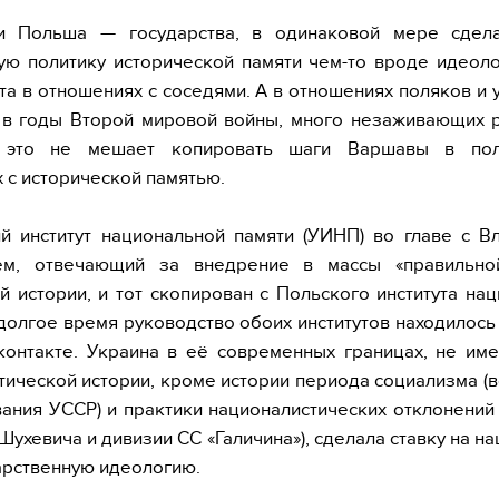
и Польша — государства, в одинаковой мере сдел
ю политику исторической памяти чем-то вроде идеол
а в отношениях с соседями. А в отношениях поляков и 
в годы Второй мировой войны, много незаживающих р
 это не мешает копировать шаги Варшавы в пол
 с исторической памятью.
й институт национальной памяти (УИНП) во главе с 
ем, отвечающий за внедрение в массы «правильно
й истории, и тот скопирован с Польского института на
 долгое время руководство обоих институтов находилось
онтакте. Украина в её современных границах, не им
тической истории, кроме истории периода социализма (
ания УССР) и практики националистических отклонений 
Шухевича и дивизии СС «Галичина»), сделала ставку на н
арственную идеологию.