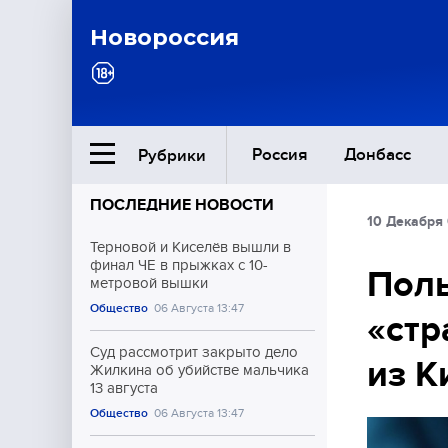
Новороссия
Россия
Донбасс
Рубрики
ПОСЛЕДНИЕ НОВОСТИ
10 Декабря
Ближний Восток
Терновой и Киселёв вышли в
финал ЧЕ в прыжках с 10-
Пол
метровой вышки
Общество
Общество
06 Августа 13:47
«стр
Культура
Суд рассмотрит закрыто дело
из К
Жилкина об убийстве мальчика
13 августа
Общество
06 Августа 13:47