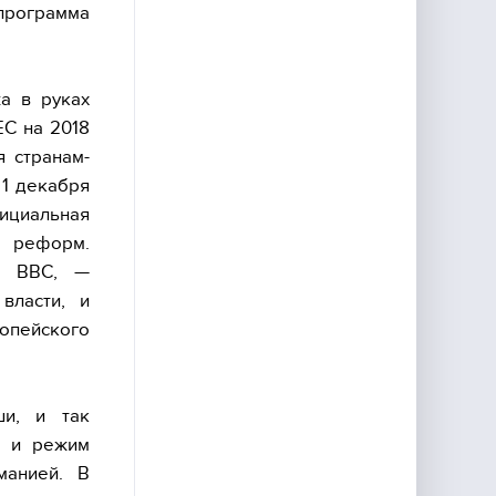
программа
а в руках
ЕС на 2018
я странам-
 1 декабря
ициальная
 реформ.
ы ВВС, —
власти, и
опейского
ши, и так
, и режим
манией. В