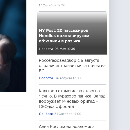
17 Октября 17:30
NY Post: 20 пассажиров
Hondius с хантавирусом
объявили в розыск
Новости
08 Мая 10:39
Россельхознадзор с 5 августа
ограничит транзит мяса птицы из
ЕС
Новости
04 Августа 17:08
Кадыров отомстил за атаку на
Чечню. В Курахово паника. Запад
вооружает 14 новых бригад –
СВОдка с фронта
Донбасс
31 Октября 17:00
Анна Рослякова возложила