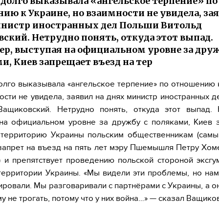
долго выказывала «ангельское терпение» по
ию к Украине, но взаимности не увидела, зая
нистр иностранных дел Польши Витольд
ский. Нетрудно понять, откуда этот выпад.
р, выступая на официальном уровне за друж
и, Киев запрещает въезд на тер
лго выказывала «ангельское терпение» по отношению 
ости не увидела, заявил на днях министр иностранных 
Ващиковский. Нетрудно понять, откуда этот выпад. 
 на официальном уровне за дружбу с поляками, Киев 
 территорию Украины польским общественникам (самы
запрет на въезд на пять лет мэру Пшемышля Петру Хом
) и препятствует проведению польской стороной эксг
территории Украины. «Мы видели эти проблемы, но на
ировали. Мы разговаривали с партнёрами с Украины, а о
му не трогать, потому что у них война…» — сказал Ващико