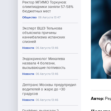
Ректор МГИМО Торкунов:
олимпиадники заняли 57-58%
бюджетных мест
Общество
06 Августа 13:47
Эксперт ВШЭ Тельнова
объяснила причины
каннибализма испанских
слизней
Новости
06 Августа 13:46
Эндокринолог Михалева
назвала 4 болезни,
вызывающие потливость
Новости
06 Августа 13:46
Дептранс Москвы предупредил
водителей о жаре до +30
градусов
Автор:
Ре
Новости
06 Августа 13:46
Грайфер: выписали 2