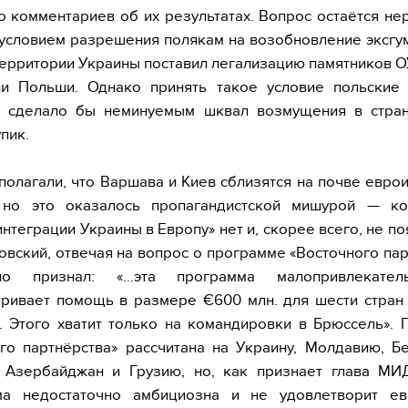
о комментариев об их результатах. Вопрос остаётся н
условием разрешения полякам на возобновление эксг
территории Украины поставил легализацию памятников 
ии Польши. Однако принять такое условие польские 
то сделало бы неминуемым шквал возмущения в стран
пик.
полагали, что Варшава и Киев сблизятся на почве евро
 но это оказалось пропагандистской мишурой — ко
интеграции Украины в Европу» нет и, скорее всего, не поя
вский, отвечая на вопрос о программе «Восточного пар
нно признал: «…эта программа малопривлекател
ривает помощь в размере €600 млн. для шести стран
. Этого хватит только на командировки в Брюссель».
го партнёрства» рассчитана на Украину, Молдавию, Б
 Азербайджан и Грузию, но, как признает глава МИ
ма недостаточно амбициозна и не удовлетворит ев