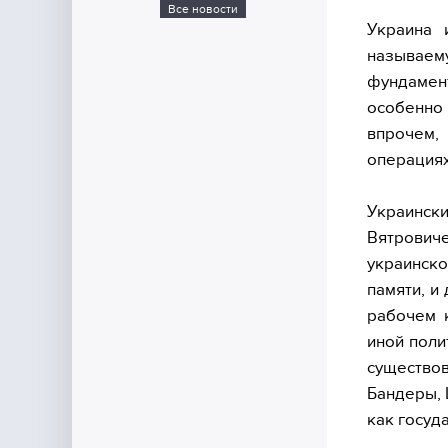
Все новости
Украина 
называему
фундамент
особенно 
впрочем,
операциях
Украински
Вятрович
украинско
памяти, и
рабочем к
иной поли
существов
Бандеры, 
как госуд