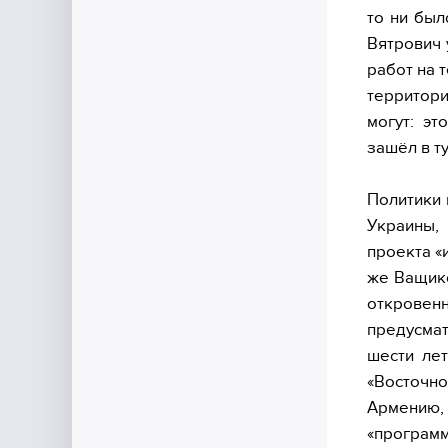
то ни был
Вятрович 
работ на 
территор
могут: э
зашёл в ту
Политики 
Украины,
проекта «
же Ващико
открове
предусмат
шести лет
«Восточно
Армению,
«програм