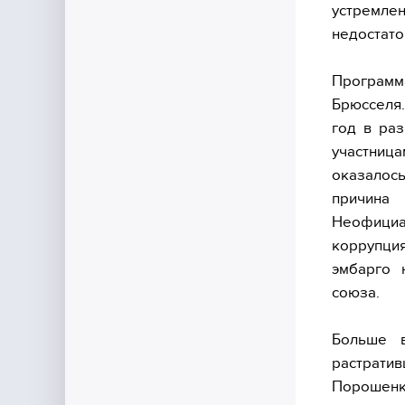
устремле
недостато
Программ
Брюсселя.
год в раз
участница
оказалос
причина
Неофици
коррупци
эмбарго 
союза.
Больше в
растрати
Порошенк