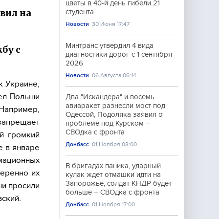
цветы в 40-й день гибели 21
вил на
студента
Новости
30 Июня 17:47
Минтранс утвердил 4 вида
бу с
диагностики дорог с 1 сентября
2026
Новости
06 Августа 06:14
к Украине,
дел Польши
Два "Искандера" и восемь
авиаракет разнесли мост под
Например,
Одессой, Подоляка заявил о
запрещает
проблеме под Курском –
СВОдка с фронта
й громкий
Донбасс
01 Ноября 08:00
е в январе
умационных
В бригадах паника, ударный
меренно их
кулак ждет отмашки идти на
Запорожье, солдат КНДР будет
ни просили
больше – СВОдка с фронта
вский.
Донбасс
01 Ноября 17:00