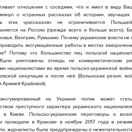
гивает отношения с соседями, что и имел в виду Ва
мянул о «странных рассказах об истории», звучащих
сть этих «рассказов» не ограничивается Польш
аняется на Россию (прежде всего и больше всего), Б
овье, Венгрию, Румынию. Почему украинские власти не
роводить эксгумационные работы в местах захоронен
не? Потому что большинство лиц польской национал
были уничтожены отнюдь не коммунистическим р
ми националистами во время польско-украинской войны
еровской оккупации и после неё (Волынская резня; в
 Армией Крайовой).
эксгумированный на Украине поляк может стат
ством преступного характера украинского национализ
я в Киеве. Польско-украинские переговоры о возо
ии проходили в Кракове в ноябре 2017 года в режим
ти, журналисты были предупреждены о нежелательност