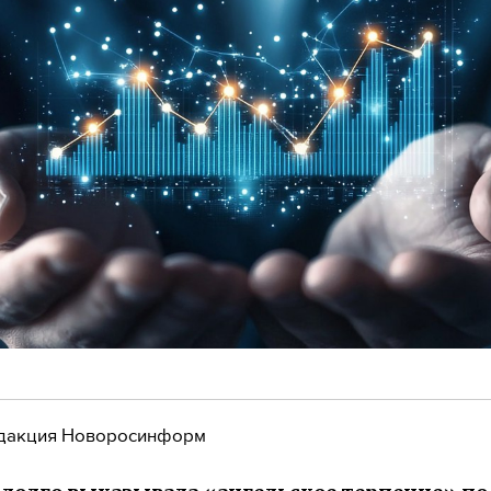
дакция Новоросинформ