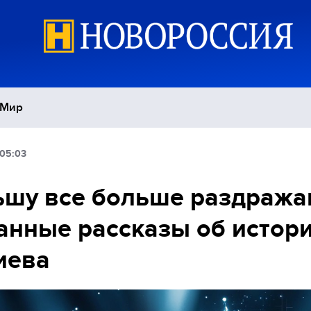
Мир
 05:03
Политика
С
ьшу все больше раздража
Экономика
П
анные рассказы об истор
Спорт
иева