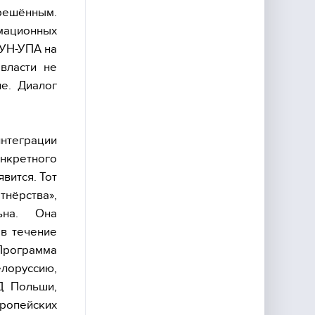
ерешённым.
умационных
ОУН-УПА на
власти не
е. Диалог
интеграции
нкретного
вится. Тот
тнёрства»,
ьна. Она
 в течение
 Программа
елоруссию,
Д Польши,
ропейских