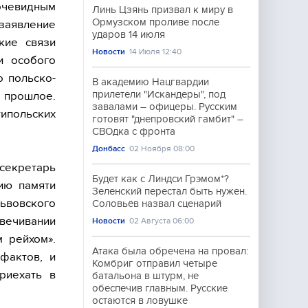
очевидным
Линь Цзянь призвал к миру в
Ормузском проливе после
 заявление
ударов 14 июля
кие связи
Новости
14 Июля 12:40
и особого
о польско-
В академию Нацгвардии
прилетели "Искандеры", под
 прошлое.
завалами – офицеры. Русским
типольских
готовят "днепровский гамбит" –
СВОдка с фронта
Донбасс
02 Ноября 08:00
секретарь
Будет как с Линдси Грэмом*?
ию памяти
Зеленский перестал быть нужен.
Львовского
Соловьёв назвал сценарий
вечивании
Новости
02 Августа 06:00
 рейхом».
Атака была обречена на провал:
фактов, и
Комбриг отправил четыре
риехать в
батальона в штурм, не
обеспечив главным. Русские
остаются в ловушке