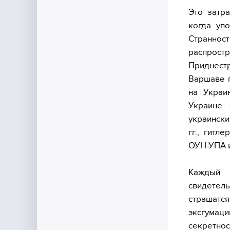
Это затра
когда упо
Странно
распростр
Приднестр
Варшаве п
на Украи
Украине 
украински
гг., гитл
ОУН-УПА и
Каждый 
свидетель
страшатс
эксгумац
секретнос