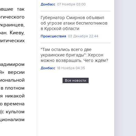
Донбасс
07 Ноября 03:00
авшие так
огического
Губернатор Смирнов объявил
об угрозе атаки беспилотников
украинцев,
в Курской области
ан. Киеву,
Происшествия
03 Декабря 22:44
итических
"Там остались всего две
украинские бригады": Херсон
можно возвращать. Чего ждём?
Владимиром
Донбасс
18 Ноября 04:35
й» версии
циональной
Все новости
 в плотном
ея никакой
во времена
(с культом
ационализм