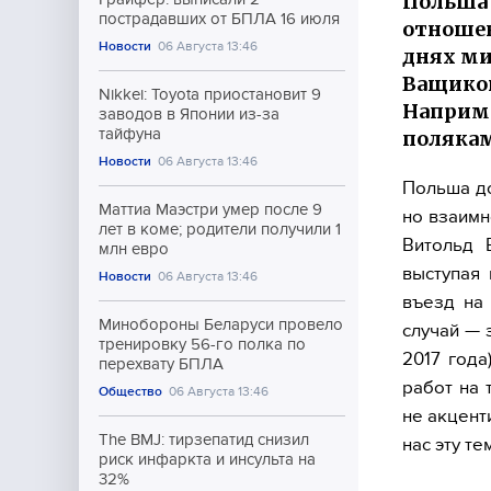
Польша 
пострадавших от БПЛА 16 июля
отношен
Новости
06 Августа 13:46
днях ми
Ващиков
Nikkei: Toyota приостановит 9
Наприме
заводов в Японии из-за
тайфуна
полякам
Новости
06 Августа 13:46
Польша до
Маттиа Маэстри умер после 9
но взаимн
лет в коме; родители получили 1
Витольд 
млн евро
выступая
Новости
06 Августа 13:46
въезд на
Минобороны Беларуси провело
случай — 
тренировку 56-го полка по
2017 года
перехвату БПЛА
работ на 
Общество
06 Августа 13:46
не акцент
The BMJ: тирзепатид снизил
нас эту те
риск инфаркта и инсульта на
32%