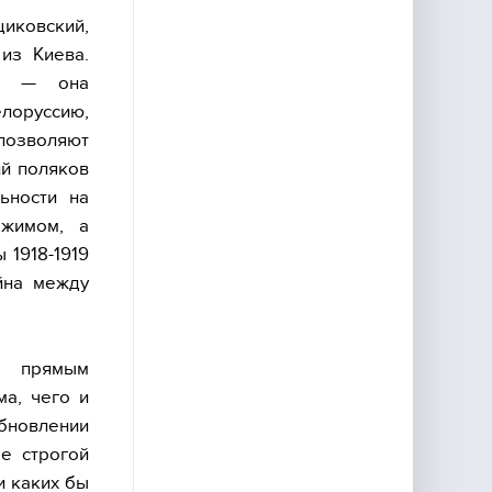
щиковский,
 из Киева.
ей — она
елоруссию,
 позволяют
ий поляков
ьности на
ежимом, а
 1918-1919
ойна между
ь прямым
ма, чего и
бновлении
е строгой
и каких бы