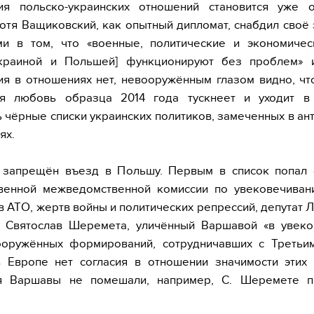
ия польско-украинских отношений становится уже 
отя Ващиковский, как опытный дипломат, снабдил своё
ми в том, что «военные, политические и экономичес
краиной и Польшей] функционируют без проблем» 
я в отношениях нет, невооружённым глазом видно, чт
ая любовь образца 2014 года тускнеет и уходит в
 чёрные списки украинских политиков, замеченных в ан
ях.
 запрещён въезд в Польшу. Первым в список попал 
твенной межведомственной комиссии по увековечиван
в АТО, жертв войны и политических репрессий, депутат 
а Святослав Шеремета, уличённый Варшавой «в увеко
ооружённых формирований, сотрудничавших с Третьим
в Европе нет согласия в отношении значимости этих 
я Варшавы не помешали, например, С. Шеремете п
.