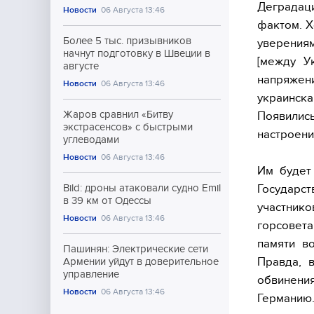
Деградац
Новости
06 Августа 13:46
фактом. Х
Более 5 тыс. призывников
уверения
начнут подготовку в Швеции в
[между У
августе
напряжени
Новости
06 Августа 13:46
украинск
Жаров сравнил «Битву
Появились
экстрасенсов» с быстрыми
настроени
углеводами
Новости
06 Августа 13:46
Им будет
Государс
Bild: дроны атаковали судно Emil
в 39 км от Одессы
участнико
Новости
06 Августа 13:46
горсовет
памяти в
Пашинян: Электрические сети
Правда, 
Армении уйдут в доверительное
управление
обвинени
Новости
06 Августа 13:46
Германию