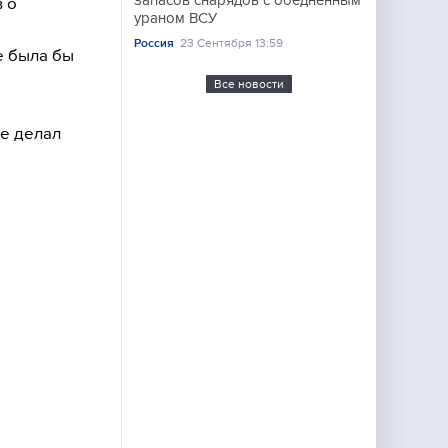
запасов снарядов с обедненным
 о
ураном ВСУ
Россия
23 Сентября 13:59
е была бы
Все новости
не делал