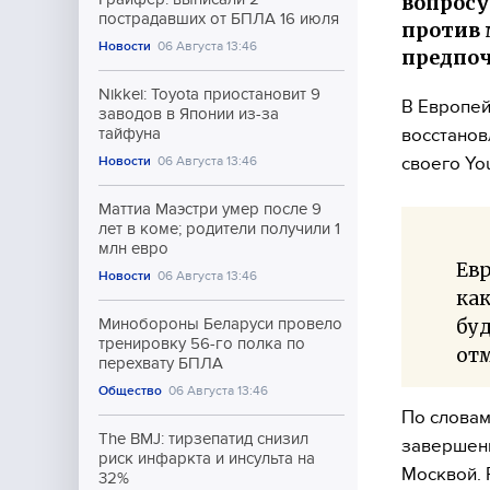
вопросу
пострадавших от БПЛА 16 июля
против 
Новости
06 Августа 13:46
предпоч
Nikkei: Toyota приостановит 9
В Европей
заводов в Японии из-за
восстанов
тайфуна
своего Yo
Новости
06 Августа 13:46
Маттиа Маэстри умер после 9
лет в коме; родители получили 1
млн евро
Ев
Новости
06 Августа 13:46
как
бу
Минобороны Беларуси провело
тренировку 56-го полка по
отм
перехвату БПЛА
Общество
06 Августа 13:46
По словам
The BMJ: тирзепатид снизил
завершени
риск инфаркта и инсульта на
Москвой. 
32%