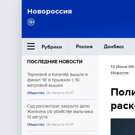
Новороссия
Россия
Донбасс
Рубрики
ПОСЛЕДНИЕ НОВОСТИ
13 Июня 06
Ближний Восток
Новости
Терновой и Киселёв вышли в
финал ЧЕ в прыжках с 10-
метровой вышки
Общество
Поли
Общество
06 Августа 13:47
раск
Культура
Суд рассмотрит закрыто дело
Жилкина об убийстве мальчика
13 августа
Общество
06 Августа 13:47