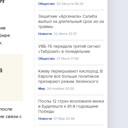
ют
Общество
03 Августа 06:29
Защитник «Арсенала» Салиба
выбыл на длительный срок из-за
травмы
тив
Новости
22 Июля 23:57
эфире
к.
УВБ-76 передала третий сигнал
«Тиброхит» в понедельник
Общество
27 Июля 17:00
й
Киеву перекрывают кислород. В
Европе все больше политиков
презирают режим Зеленского
Мир
24 Ноября 03:00
Послы 12 стран возложили венки
в Будапеште к 81-й годовщине
 после
Победы
е связи с
Новости
07 Мая 20:38