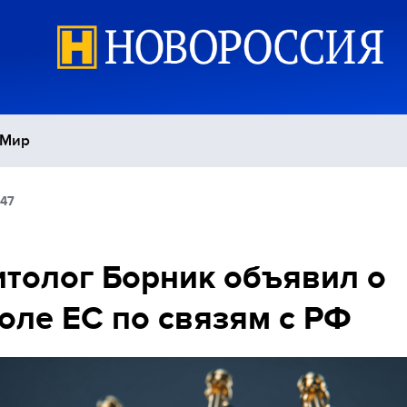
Мир
:47
Политика
С
Экономика
П
толог Борник объявил о
оле ЕС по связям с РФ
Спорт