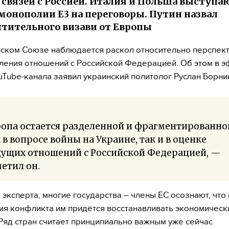
 связей с Россией. Италия и Польша выступа
монополии Е3 на переговоры. Путин назвал
тительного визави от Европы
ском Союзе наблюдается раскол относительно перспек
ления отношений с Российской Федерацией. Об этом в 
uTube-канала заявил украинский политолог Руслан Борни
ропа остается разделенной и фрагментированно
 в вопросе войны на Украине, так и в оценке
дущих отношений с Российской Федерацией, —
етил он.
 эксперта, многие государства – члены ЕС осознают, что
я конфликта им придётся восстанавливать экономически
Ряд стран считает принципиально важным уже сейчас