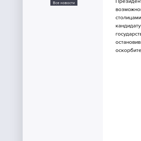
Президент
Все новости
возможном
столицами
кандидату
государст
остановив
оскорбите