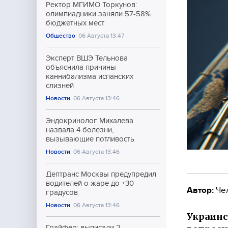
Ректор МГИМО Торкунов:
олимпиадники заняли 57-58%
бюджетных мест
Общество
06 Августа 13:47
Эксперт ВШЭ Тельнова
объяснила причины
каннибализма испанских
слизней
Новости
06 Августа 13:46
Эндокринолог Михалева
назвала 4 болезни,
вызывающие потливость
Новости
06 Августа 13:46
Дептранс Москвы предупредил
водителей о жаре до +30
Автор:
Че
градусов
Новости
06 Августа 13:46
Украинс
Грайфер: выписали 2