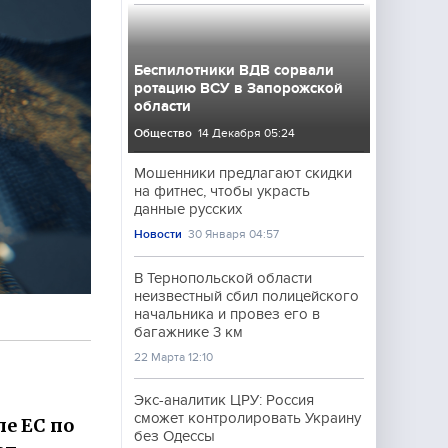
Беспилотники ВДВ сорвали
ротацию ВСУ в Запорожской
области
Общество
14 Декабря 05:24
Мошенники предлагают скидки
на фитнес, чтобы украсть
данные русских
Новости
30 Января 04:57
В Тернопольской области
неизвестный сбил полицейского
начальника и провез его в
багажнике 3 км
22 Марта 12:10
Экс-аналитик ЦРУ: Россия
сможет контролировать Украину
е ЕС по
без Одессы