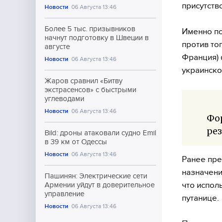
присутств
Новости
06 Августа 13:46
Более 5 тыс. призывников
Именно по
начнут подготовку в Швеции в
против то
августе
Франция)
Новости
06 Августа 13:46
украинско
Жаров сравнил «Битву
экстрасенсов» с быстрыми
углеводами
Новости
06 Августа 13:46
Фор
ре
Bild: дроны атаковали судно Emil
в 39 км от Одессы
Новости
06 Августа 13:46
Ранее пре
назначени
Пашинян: Электрические сети
что испол
Армении уйдут в доверительное
управление
путанице.
Новости
06 Августа 13:46