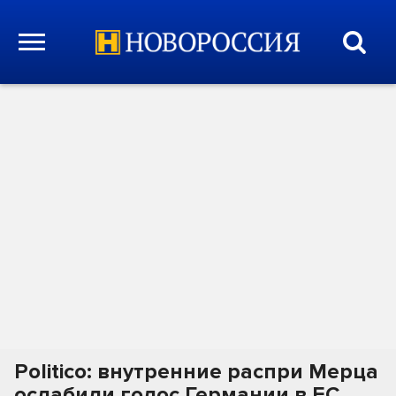
Politico: внутренние распри Мерца
ослабили голос Германии в ЕС