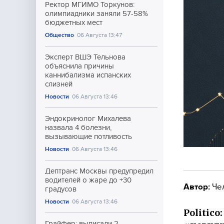
Ректор МГИМО Торкунов:
олимпиадники заняли 57-58%
бюджетных мест
Общество
06 Августа 13:47
Эксперт ВШЭ Тельнова
объяснила причины
каннибализма испанских
слизней
Новости
06 Августа 13:46
Эндокринолог Михалева
назвала 4 болезни,
вызывающие потливость
Новости
06 Августа 13:46
Дептранс Москвы предупредил
водителей о жаре до +30
Автор:
Че
градусов
Новости
06 Августа 13:46
Politic
Грайфер: выписали 2