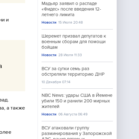
Мадьяр заявил о распаде
«Фидес» после введения 12-
летнего лимита
ни и
Новости
15 Июля 20:48
Шеремет призвал депутатов к
военным сборам для помощи
бойцам
Новости
28 Июля 11:33
а
ВСУ за сутки семь раз
обстреляли территорию ДНР
10 Декабря 07:14
NBC News: удары США в Йемене
зад.
убили 150 и ранили 200 мирных
жителей
а, а также
Новости
06 Августа 06:49
ВСУ атаковали группу
более
разминирования у Запорожской