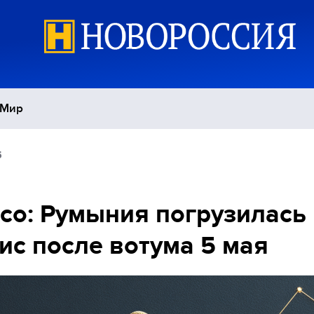
Мир
5
Политика
С
Экономика
П
tico: Румыния погрузилась
ис после вотума 5 мая
Спорт