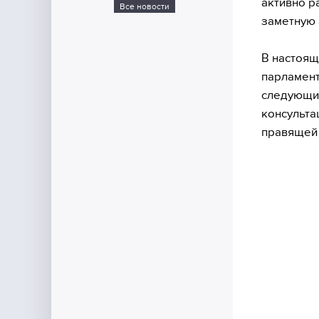
активно р
Все новости
заметную 
В настоящ
парламент
следующи
консульта
правящей 