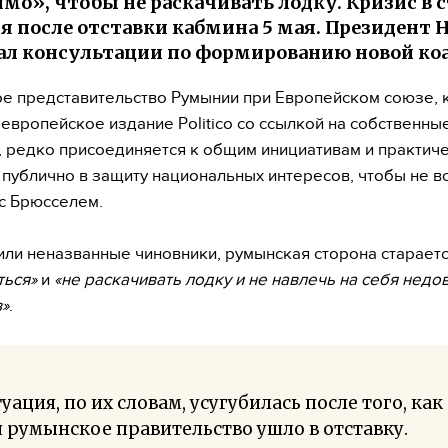
мо», чтобы не раскачивать лодку. Кризис в 
я после отставки кабмина 5 мая. Президент
ал консультации по формированию новой ко
е представительство Румынии при Европейском союзе, 
европейское издание Politico со ссылкой на собственны
, редко присоединяется к общим инициативам и практиче
 публично в защиту национальных интересов, чтобы не вс
с Брюсселем.
или неназванные чиновники, румынская сторона старает
ться»
и
«не раскачивать лодку и не навлечь на себя недо
»
.
уация, по их словам, усугубилась после того, как 
 румынское правительство ушло в отставку.