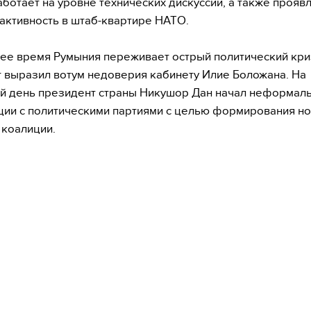
аботает на уровне технических дискуссий, а также прояв
активность в штаб-квартире НАТО.
ее время Румыния переживает острый политический криз
 выразил вотум недоверия кабинету Илие Боложана. На
й день президент страны Никушор Дан начал неформал
ции с политическими партиями с целью формирования н
коалиции.