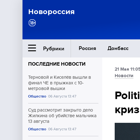
Новороссия
Россия
Донбасс
Рубрики
ПОСЛЕДНИЕ НОВОСТИ
21 Мая 11:0
Ближний Восток
Новости
Терновой и Киселёв вышли в
финал ЧЕ в прыжках с 10-
метровой вышки
Общество
Poli
Общество
06 Августа 13:47
криз
Культура
Суд рассмотрит закрыто дело
Жилкина об убийстве мальчика
13 августа
Общество
06 Августа 13:47