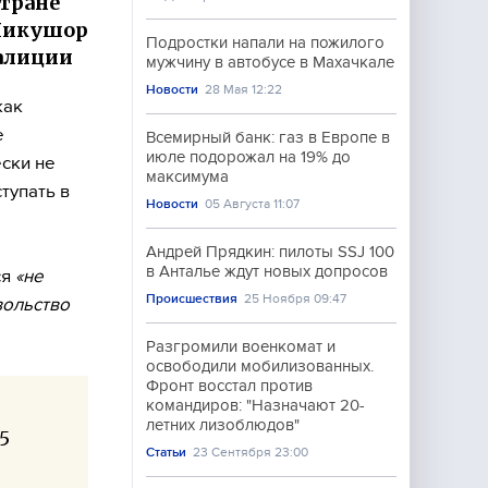
стране
 Никушор
Подростки напали на пожилого
алиции
мужчину в автобусе в Махачкале
Новости
28 Мая 12:22
как
е
Всемирный банк: газ в Европе в
июле подорожал на 19% до
ски не
максимума
тупать в
Новости
05 Августа 11:07
Андрей Прядкин: пилоты SSJ 100
в Анталье ждут новых допросов
ся
«не
Происшествия
25 Ноября 09:47
вольство
Разгромили военкомат и
освободили мобилизованных.
Фронт восстал против
командиров: "Назначают 20-
летних лизоблюдов"
5
Статьи
23 Сентября 23:00