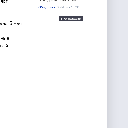
АЭС, ранив пятерых
ляет
Общество
05 Июня 15:30
Все новости
ис. 5 мая
ьные
овой