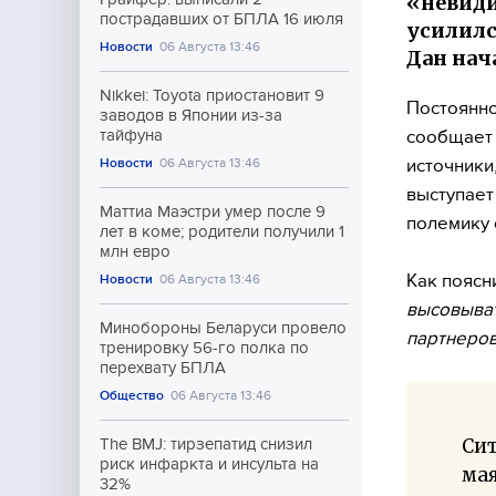
«невиди
пострадавших от БПЛА 16 июля
усилилс
Новости
06 Августа 13:46
Дан нач
Nikkei: Toyota приостановит 9
Постоянно
заводов в Японии из-за
сообщает 
тайфуна
источники
Новости
06 Августа 13:46
выступает
Маттиа Маэстри умер после 9
полемику 
лет в коме; родители получили 1
млн евро
Как поясн
Новости
06 Августа 13:46
высовыва
Минобороны Беларуси провело
партнеров
тренировку 56-го полка по
перехвату БПЛА
Общество
06 Августа 13:46
Сит
The BMJ: тирзепатид снизил
риск инфаркта и инсульта на
мая
32%