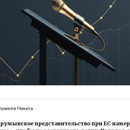
ломеев Никита
o: румынское представительство при ЕС наме