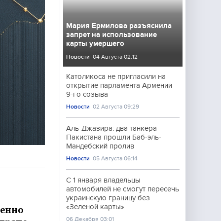
Мария Ермилова разъяснила
запрет на использование
карты умершего
Новости
04 Августа 02:12
Католикоса не пригласили на
открытие парламента Армении
9-го созыва
Новости
02 Августа 09:29
Аль-Джазира: два танкера
Пакистана прошли Баб-эль-
Мандебский пролив
Новости
05 Августа 06:14
С 1 января владельцы
автомобилей не смогут пересечь
украинскую границу без
«Зеленой карты»
ренно
06 Декабря 03:01