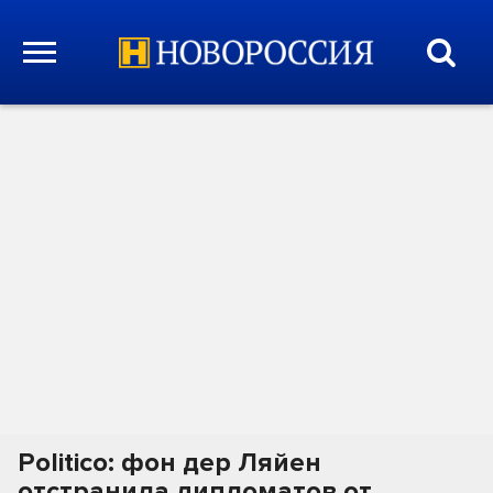
Politico: фон дер Ляйен
отстранила дипломатов от