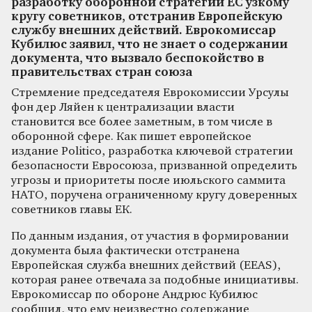
разработку оборонной стратегии ЕС узкому
кругу советников, отстранив Европейскую
службу внешних действий. Еврокомиссар
Кубилюс заявил, что не знает о содержании
документа, что вызвало беспокойство в
правительствах стран союза
Стремление председателя Еврокомиссии Урсулы
фон дер Ляйен к централизации власти
становится все более заметным, в том числе в
оборонной сфере. Как пишет европейское
издание Politico, разработка ключевой стратегии
безопасности Евросоюза, призванной определить
угрозы и приоритеты после июльского саммита
НАТО, поручена ограниченному кругу доверенных
советников главы ЕК.
По данным издания, от участия в формировании
документа была фактически отстранена
Европейская служба внешних действий (EEAS),
которая ранее отвечала за подобные инициативы.
Еврокомиссар по обороне Андрюс Кубилюс
сообщил, что ему неизвестно содержание