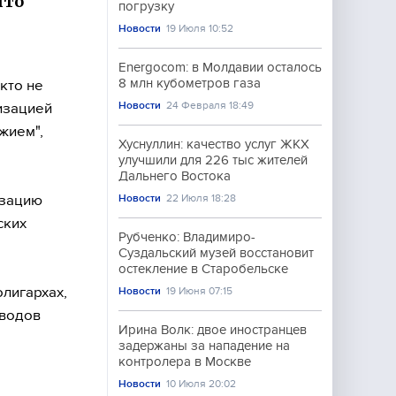
что
погрузку
Новости
19 Июля 10:52
Energocom: в Молдавии осталось
8 млн кубометров газа
 кто не
Новости
24 Февраля 18:49
изацией
жием",
Хуснуллин: качество услуг ЖКХ
улучшили для 226 тыс жителей
Дальнего Востока
изацию
Новости
22 Июля 18:28
ских
Рубченко: Владимиро-
Суздальский музей восстановит
остекление в Старобельске
лигархах,
Новости
19 Июня 07:15
ыводов
Ирина Волк: двое иностранцев
задержаны за нападение на
контролера в Москве
Новости
10 Июля 20:02