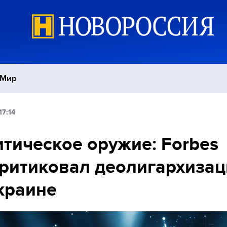
Мир
17:14
Политика
С
тическое оружие: Forbes
Экономика
П
ритиковал деолигархиза
Спорт
краине