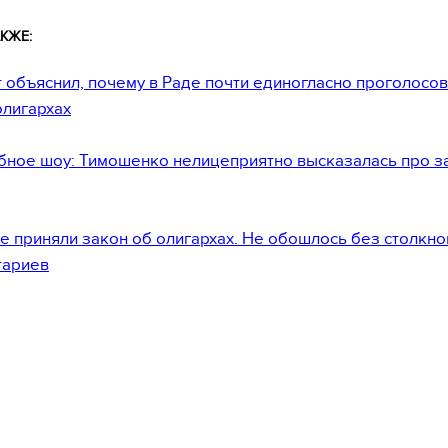
КЖЕ:
 объяснил, почему в Раде почти единогласно проголосов
олигархах
ное шоу: Тимошенко нелицеприятно высказалась про з
е приняли закон об олигархах. Не обошлось без столкн
тариев