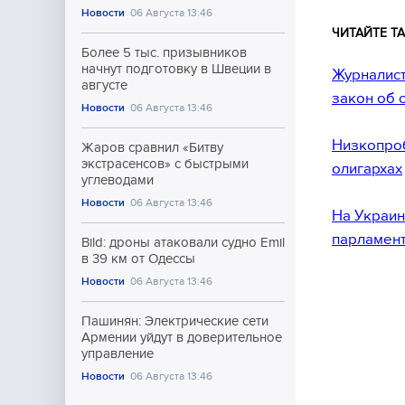
Новости
06 Августа 13:46
ЧИТАЙТЕ ТА
Более 5 тыс. призывников
начнут подготовку в Швеции в
Журналист
августе
закон об 
Новости
06 Августа 13:46
Низкопроб
Жаров сравнил «Битву
экстрасенсов» с быстрыми
олигархах
углеводами
Новости
06 Августа 13:46
На Украин
парламен
Bild: дроны атаковали судно Emil
в 39 км от Одессы
Новости
06 Августа 13:46
Пашинян: Электрические сети
Армении уйдут в доверительное
управление
Новости
06 Августа 13:46