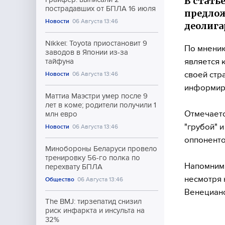
В стать
пострадавших от БПЛА 16 июля
предло
Новости
06 Августа 13:46
деолига
Nikkei: Toyota приостановит 9
По мнению
заводов в Японии из-за
является 
тайфуна
своей стр
Новости
06 Августа 13:46
информиру
Маттиа Маэстри умер после 9
лет в коме; родители получили 1
Отмечаетс
млн евро
"грубой" 
Новости
06 Августа 13:46
оппоненто
Минобороны Беларуси провело
тренировку 56-го полка по
Напомним,
перехвату БПЛА
несмотря 
Общество
06 Августа 13:46
Венецианс
The BMJ: тирзепатид снизил
риск инфаркта и инсульта на
32%