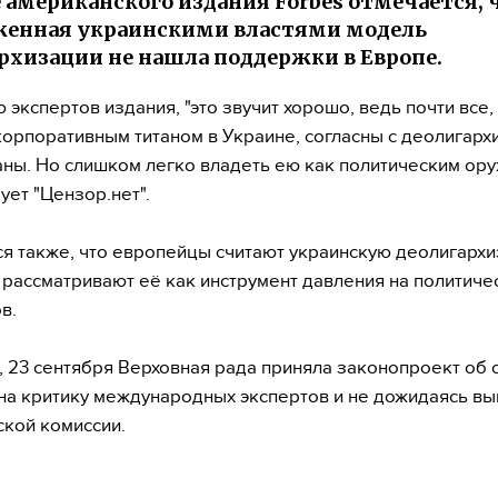
е американского издания Forbes отмечается, 
женная украинскими властями модель
рхизации не нашла поддержки в Европе.
 экспертов издания, "это звучит хорошо, ведь почти все,
корпоративным титаном в Украине, согласны с деолигарх
аны. Но слишком легко владеть ею как политическим ору
ет "Цензор.нет".
я также, что европейцы считают украинскую деолигарх
и рассматривают её как инструмент давления на политиче
в.
 23 сентября Верховная рада приняла законопроект об о
на критику международных экспертов и не дожидаясь в
кой комиссии.