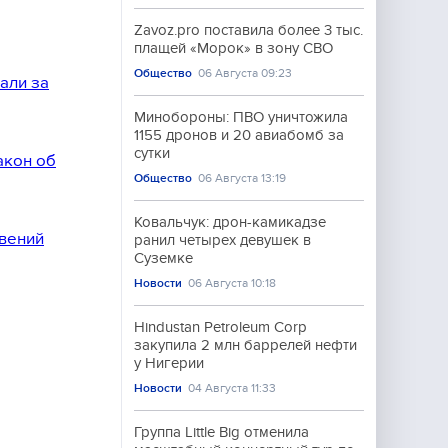
Zavoz.pro поставила более 3 тыс.
плащей «Морок» в зону СВО
Общество
06 Августа 09:23
али за
Минобороны: ПВО уничтожила
1155 дронов и 20 авиабомб за
сутки
акон об
Общество
06 Августа 13:19
Ковальчук: дрон-камикадзе
овений
ранил четырех девушек в
Суземке
Новости
06 Августа 10:18
Hindustan Petroleum Corp
закупила 2 млн баррелей нефти
у Нигерии
Новости
04 Августа 11:33
Группа Little Big отменила