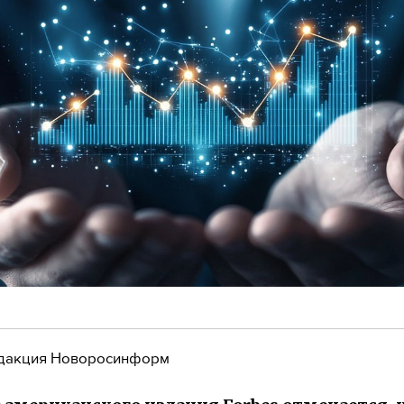
дакция Новоросинформ