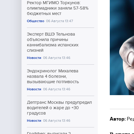
Ректор МГИМО Торкунов:
олимпиадники заняли 57-58%
бюджетных мест
Общество
06 Августа 13:47
Эксперт ВШЭ Тельнова
объяснила причины
каннибализма испанских
слизней
Новости
06 Августа 13:46
Эндокринолог Михалева
назвала 4 болезни,
вызывающие потливость
Новости
06 Августа 13:46
Дептранс Москвы предупредил
водителей о жаре до +30
градусов
Автор:
Ре
Новости
06 Августа 13:46
Грайфер: выписали 2