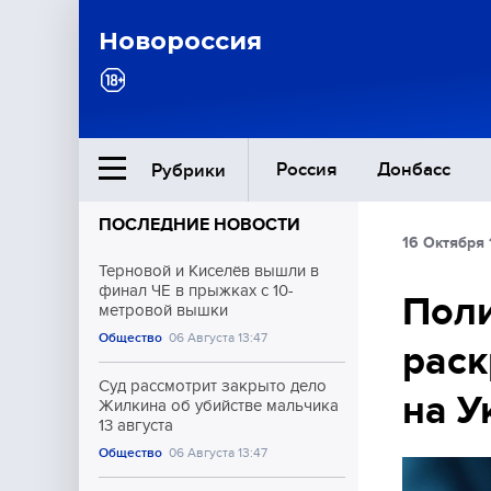
Новороссия
Россия
Донбасс
Рубрики
ПОСЛЕДНИЕ НОВОСТИ
16 Октября 
Ближний Восток
Терновой и Киселёв вышли в
финал ЧЕ в прыжках с 10-
Поли
метровой вышки
Общество
Общество
06 Августа 13:47
раск
Культура
Суд рассмотрит закрыто дело
на У
Жилкина об убийстве мальчика
13 августа
Общество
06 Августа 13:47