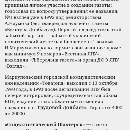
принимал личное участие в создании газеты:
голосовал по вопросу утверждения ее названия.
№1 вышел уже в 1992 под редакторством
А.Наумова (экс-главред загнувшейся газеты
«Культура Донбасса»). Первый председатель этой
забытой партии — забытый украинский
политический деятель и бизнесмен «1 волны»
И.Маркулов хорошо кормил свои издания: кроме
как минимум 9 номеров «Вестника ЛПУ»,
выходили «Лiберальна газета» и орган ДОО ЛПУ
«Взгляд».
Мариупольский городской коммунистический
еженедельник «Товарищ» выходил с 13 октября
1990 года, в 1993 после легализации КПУ был
перерегистрирован, соучредителем стал обком
КПУ, издание стало областным и сменило
название на «
Трудовой Донбасс
«. Тираж от 4000
до 20000.
«Социалистический Шахтерск» —
газета