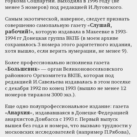
горкома Соцпартии. Выходила в 1996 году (не
менее 5 номеров) под редакцией И.Луговского.
Самым экзотической, наверное, следует признать
совершенно самопальную газету «
Слушай,
рабочий!»,
которую издавала в Макеевке в 1993-
1994 гг Донецкая группа ВКПБ (в моем архиве
сохранилось 3 номера этого раритетного издания,
хотя вышло, если верить нумерации, не менее 9).
Более профессионально исполнена газета
«
Большевик
» — орган Великоновоселковского
районного Оргкомитета ВКПБ, которая под
редакцией И.Савельева издавалась в этом поселке
с декабря 1992 по конец 1993 (вышло не менее 12
номеров тиражом 3000 экз.).
Еще одно полупрофессиональное издание: газета
«
Анархия
«, издававшаяся в Донецке Федерацией
анархистов Донбасса с 1993 г. Первый выпуск
вышел без года и номера, что вызвало трудности у
московских исследователей (например П.Рябова),