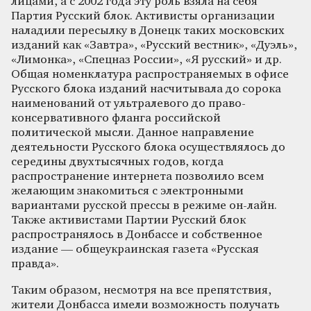
лицами, а с 2002 года эту роль взяла на себя
Партия Русский блок. Активисты организации
наладили пересылку в Донецк таких московских
изданий как «Завтра», «Русский вестник», «Дуэль»,
«Лимонка», «Спецназ России», «Я русский» и др.
Общая номенклатура распространяемых в офисе
Русского блока изданий насчитывала до сорока
наименований от ультралевого до право-
консервативного фланга российской
политической мысли. Данное направление
деятельности Русского блока осуществлялось до
середины двухтысячных годов, когда
распространение интернета позволило всем
желающим знакомиться с электронными
вариантами русской прессы в режиме он-лайн.
Также активистами Партии Русский блок
распространялось в Донбассе и собственное
издание — общеукраинская газета «Русская
правда».
Таким образом, несмотря на все препятствия,
жители Донбасса имели возможность получать