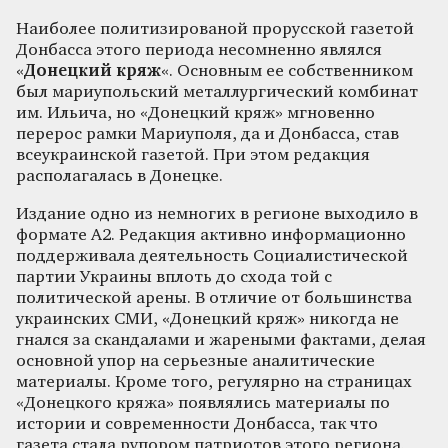
Наиболее политизированой прорусской газетой
Донбасса этого периода несомненно являлся
«
Донецкий кряж
«. Основным ее собственником
был мариупольский металлургический комбинат
им. Ильича, но «Донецкий кряж» мгновенно
перерос рамки Мариуполя, да и Донбасса, став
всеукраинской газетой. При этом редакция
располагалась в Донецке.
Издание одно из немногих в регионе выходило в
формате А2. Редакция активно информационно
поддерживала деятельность Социалистической
партии Украины вплоть до схода той с
политической арены. В отличие от большинства
украинских СМИ, «Донецкий кряж» никогда не
гнался за скандалами и жареными фактами, делая
основной упор на серьезные аналитические
материалы. Кроме того, регулярно на страницах
«Донецкого кряжа» появлялись материалы по
истории и современности Донбасса, так что
газета стала рупором патриотов этого региона.