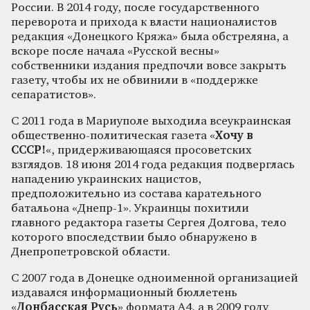
России. В 2014 году, после государственного
переворота и прихода к власти националистов
редакция «Донецкого Кряжа» была обстреляна, а
вскоре после начала «Русской весны»
собственники издания предпочли вовсе закрыть
газету, чтобы их не обвинили в «поддержке
сепаратистов».
С 2011 года в Мариуполе выходила всеукраинская
общественно-политическая газета «
Хочу в
СССР!
«, придерживающаяся просоветских
взглядов. 18 июня 2014 года редакция подверглась
нападению украинских нацистов,
предположительно из состава карательного
батальона «Днепр-1». Украинцы похитили
главного редактора газеты Сергея Долгова, тело
которого впоследствии было обнаружено в
Днепропетровской области.
С 2007 года в Донецке одноименной организацией
издавался информационный бюллетень
«
Донбасская Русь
» формата А4, а в 2009 году