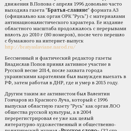
движения В.Попова с апреля 1996 довольно часто
выходила газета "
Братья-славяне
" формата А3
(официально как орган ОРК "Русь") с материалами
антинационалистического характера. Ее издание
областного масштаба продолжалось с перерывами
вплоть до 2010 г (80 номеров), после чего перешло
с бумажного на интернет-выпуск
http://bratyaslaviane.narod.ru/
Бессменный и фактический редактор газеты
Владислав Попов принял активное участие в
Русской весне 2014, после захвата города
украинскими карателями был вынужден выехать в
РФ, затем работал в ДНР, где и умер в 2015 году.
Другим таким же активистом был Валентин
Гончаров из Красного Луча, который с 1996
выпускал областную газету "Русь" как орган ЛОО
общества русской культуры, а в 2004
перерегистрировал ее уже как целый
литературно-художественный и общественно-
политический журнал «
Русское слово
» (32 стр.