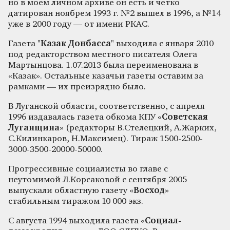
но в моем личном архиве он есть и четко
датирован ноябрем 1993 г. №2 вышел в 1996, а №14
уже в 2000 году — от имени РКАС.
Газета "
Казак Донбасса
" выходила с января 2010
под редакторством местного писателя Олега
Мартынцова. 1.07.2013 была переименована в
«Казак». Остальные казачьи газеты оставим за
рамками — их преизрядно было.
В Луганской области, соответственно, с апреля
1996 издавалась газета обкома КПУ «
Советская
Луганщина
» (редакторы В.Стелецкий, А.Жарких,
С.Килинкаров, Н.Максимец). Тираж 1500-2500-
3000-3500-20000-50000.
Прогрессивные социалисты во главе с
неутомимой Л.Корсаковой с сентября 2005
выпускали областную газету «
Восход
»
стабильным тиражом 10 000 экз.
С августа 1994 выходила газета «
Социал-