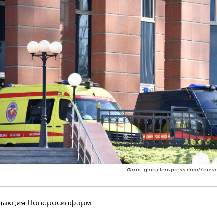
Фото: globallookpress.com/Koms
дакция Новоросинформ