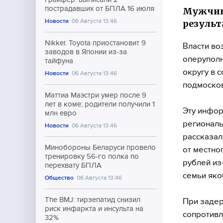
пострадавших от БПЛА 16 июля
Мужчина
Новости
06 Августа 13:46
результ
Nikkei: Toyota приостановит 9
Власти во
заводов в Японии из-за
оперупол
тайфуна
округу в 
Новости
06 Августа 13:46
подмосков
Маттиа Маэстри умер после 9
лет в коме; родители получили 1
Эту инфор
млн евро
региональ
Новости
06 Августа 13:46
рассказал
Минобороны Беларуси провело
от местно
тренировку 56-го полка по
рублей из
перехвату БПЛА
семьи яко
Общество
06 Августа 13:46
The BMJ: тирзепатид снизил
При задер
риск инфаркта и инсульта на
сопротивл
32%