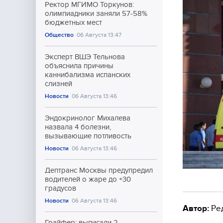
Ректор МГИМО Торкунов:
олимпиадники заняли 57-58%
бюджетных мест
Общество
06 Августа 13:47
Эксперт ВШЭ Тельнова
объяснила причины
каннибализма испанских
слизней
Новости
06 Августа 13:46
Эндокринолог Михалева
назвала 4 болезни,
вызывающие потливость
Новости
06 Августа 13:46
Дептранс Москвы предупредил
водителей о жаре до +30
градусов
Новости
06 Августа 13:46
Автор:
Ре
Грайфер: выписали 2