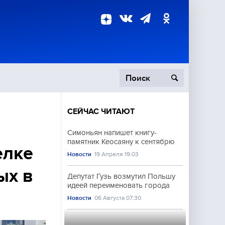
СЕЙЧАС ЧИТАЮТ
пецоперация
Симоньян напишет книгу-
памятник Кеосаяну к сентябрю
роисшествия
елке
Новости
19 Апреля 19:03
ых в
Депутат Гузь возмутил Польшу
идеей переименовать города
Новости
06 Августа 07:30