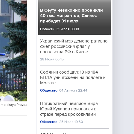
В Сеуту незаконно проникли
40 тыс. мигрантов, Санчес
прибудет 31 июля
Новости
31 Июля 09:18
Украинский мэр демонстративно
сжег российский флаг у
посольства РФ в Киеве
28 Июня 06:15
Собянин сообщил: 18 из 184
БПЛА уничтожены на подлете к
Москве
Общество
04 Августа 22:44
Пятикратный чемпион мира
omolskaya Pravda
Юрий Кудинов признался в
страхе перед крокодилами
Общество
25 Июля 19:30