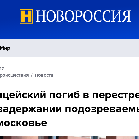
Мир
17
Политика
С
роисшествия
/
Новости
Экономика
П
цейский погиб в перестр
задержании подозреваем
Спорт
московье