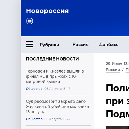
Новороссия
Россия
Донбасс
Рубрики
ПОСЛЕДНИЕ НОВОСТИ
29 Июня 13:
Ближний Восток
Россия
/
П
Терновой и Киселёв вышли в
финал ЧЕ в прыжках с 10-
метровой вышки
Общество
Поли
Общество
06 Августа 13:47
при 
Культура
Суд рассмотрит закрыто дело
Жилкина об убийстве мальчика
Под
13 августа
Общество
06 Августа 13:47