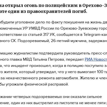
 открыл огонь по полицейским в Орехово-Зу
ате один из правоохранителей погиб.
збудили уголовное дело по факту покушения на жизнь дв
номоченных УР УМВД России по Орехово-Зуевскому гор
соответствии со статьей 317 УК, сообщается в Telegram-ка
ного СК. Подозреваемый, 26-летний мужчина, задержан
мацию журналистам подтвердила руководитель пресс-с
ного главка МВД Татьяна Петрова, передает
РИА Новост
а, что инцидент произошел, когда в полицию поступило 
го жителя, который утверждал, что у него вымогают 100 т
-за некачественного ремонта автомобиля. Жителю и чле
бы угрожали физической расправой.
жании четверых подозреваемых они оказали сильное
ение, один из них выстрелил из пистолета не менее пяти 