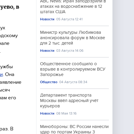
ABC News: Иран заподозрили в
ево, в
атаках на водоснабжение в 12
штатах США
Новости
05 Августа 12:41
ух
Министр культуры Любимова
одскому
анонсировала форум в Москве
нале
для 2 тыс. детей
.
Новости
03 Августа 14:06
Общественное сообщило о
лужбы
взрыве в контролируемом ВСУ
и
. Она
Запорожье
заявление
Общество
04 Августа 08:34
ысяч
Департамент транспорта
нам его
Москвы ввёл адресный учёт
курьеров
Новости
08 Мая 13:16
Минобороны: ВС России нанесли
раз. В
удар по портам Украины 3