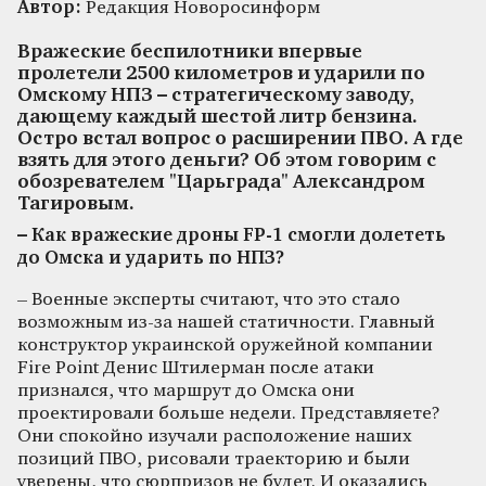
Автор:
Редакция Новоросинформ
Вражеские беспилотники впервые
пролетели 2500 километров и ударили по
Омскому НПЗ – стратегическому заводу,
дающему каждый шестой литр бензина.
Остро встал вопрос о расширении ПВО. А где
взять для этого деньги? Об этом говорим с
обозревателем "Царьграда" Александром
Тагировым.
– Как вражеские дроны FP-1 смогли долететь
до Омска и ударить по НПЗ?
– Военные эксперты считают, что это стало
возможным из-за нашей статичности. Главный
конструктор украинской оружейной компании
Fire Point Денис Штилерман после атаки
признался, что маршрут до Омска они
проектировали больше недели. Представляете?
Они спокойно изучали расположение наших
позиций ПВО, рисовали траекторию и были
уверены, что сюрпризов не будет. И оказались