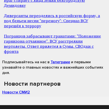
Враг стирает с лица земли белгородскую
Демидовку
Диверсанты переоделись в российскую форму, а
под бельем несли "перемогу": Спецназ ВСУ
перешёл к террору
Погранцов забрасывают гранатами: "Положение
гарнизона отчаянное". ВСУ расстреляли
вертолеты. Ответ прилетел в Сумы. СВОдки с
фронта
Подписывайтесь на нас
в
Телеграме
и первыми
узнавайте о главных новостях и важнейших событиях
дня.
Новости партнеров
Новости СМИ2