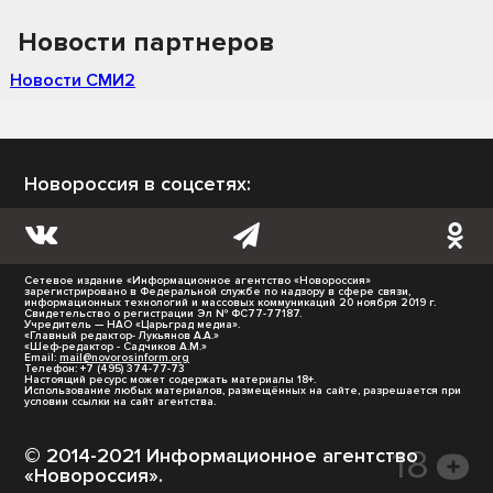
Новости партнеров
Новости СМИ2
Новороссия в соцсетях:
Сетевое издание «Информационное агентство «Новороссия»
зарегистрировано в Федеральной службе по надзору в сфере связи,
информационных технологий и массовых коммуникаций 20 ноября 2019 г.
Свидетельство о регистрации Эл № ФС77-77187.
Учредитель — НАО «Царьград медиа».
«Главный редактор- Лукьянов А.А.»
«Шеф-редактор - Садчиков А.М.»
Email:
mail@novorosinform.org
Телефон: +7 (495) 374-77-73
Настоящий ресурс может содержать материалы 18+.
Использование любых материалов, размещённых на сайте, разрешается при
условии ссылки на сайт агентства.
© 2014-2021 Информационное агентство
«Новороссия».