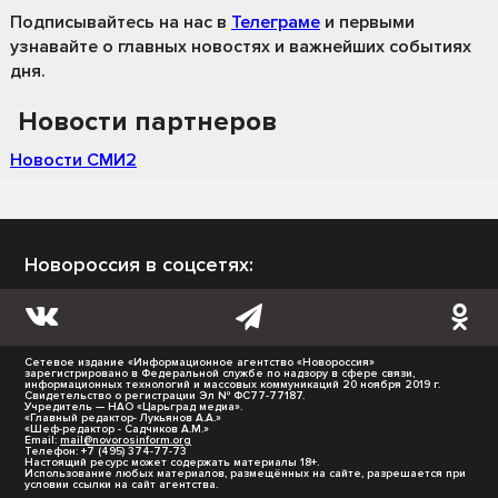
Подписывайтесь на нас
в
Телеграме
и первыми
узнавайте о главных новостях и важнейших событиях
дня.
Новости партнеров
Новости СМИ2
Новороссия в соцсетях:
Сетевое издание «Информационное агентство «Новороссия»
зарегистрировано в Федеральной службе по надзору в сфере связи,
информационных технологий и массовых коммуникаций 20 ноября 2019 г.
Свидетельство о регистрации Эл № ФС77-77187.
Учредитель — НАО «Царьград медиа».
«Главный редактор- Лукьянов А.А.»
«Шеф-редактор - Садчиков А.М.»
Email:
mail@novorosinform.org
Телефон: +7 (495) 374-77-73
Настоящий ресурс может содержать материалы 18+.
Использование любых материалов, размещённых на сайте, разрешается при
условии ссылки на сайт агентства.