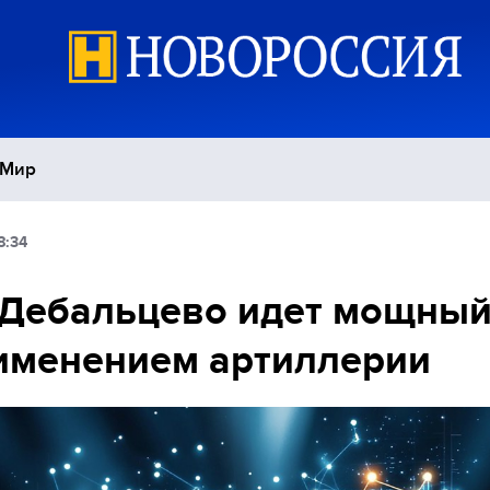
Мир
8:34
Политика
С
Дебальцево идет мощный
Экономика
П
именением артиллерии
Спорт