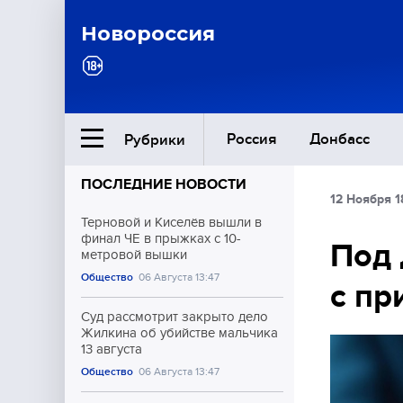
Новороссия
Россия
Донбасс
Рубрики
ПОСЛЕДНИЕ НОВОСТИ
12 Ноября 1
Ближний Восток
Терновой и Киселёв вышли в
финал ЧЕ в прыжках с 10-
Под 
метровой вышки
Общество
Общество
06 Августа 13:47
с пр
Культура
Суд рассмотрит закрыто дело
Жилкина об убийстве мальчика
13 августа
Общество
06 Августа 13:47