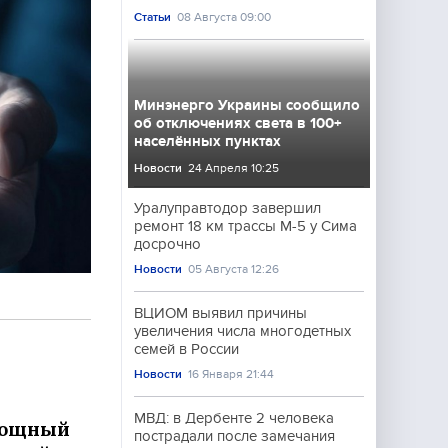
Статьи
08 Августа 09:00
Минэнерго Украины сообщило
об отключениях света в 100+
населённых пунктах
Новости
24 Апреля 10:25
Уралуправтодор завершил
ремонт 18 км трассы М-5 у Сима
досрочно
Новости
05 Августа 12:26
ВЦИОМ выявил причины
увеличения числа многодетных
семей в России
Новости
16 Января 21:44
МВД: в Дербенте 2 человека
 мощный
пострадали после замечания