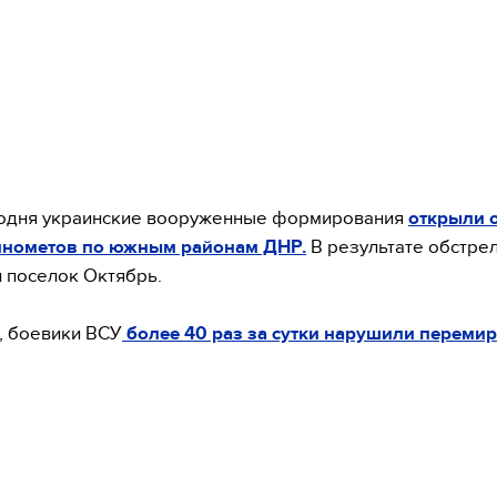
годня украинские вооруженные формирования
открыли 
инометов по южным районам ДНР.
В результате обстре
 поселок Октябрь.
, боевики ВСУ
более 40 раз за сутки нарушили переми