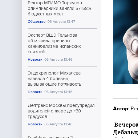
Ректор МГИМО Торкунов:
олимпиадники заняли 57-58%
бюджетных мест
Общество
06 Августа 13:47
Эксперт ВШЭ Тельнова
объяснила причины
каннибализма испанских
слизней
Новости
06 Августа 13:46
Эндокринолог Михалева
назвала 4 болезни,
вызывающие потливость
Новости
06 Августа 13:46
Дептранс Москвы предупредил
Автор:
Ре
водителей о жаре до +30
градусов
Вечером
Новости
06 Августа 13:46
Дебальц
Грайфер: выписали 2