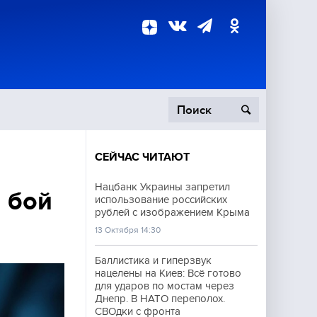
СЕЙЧАС ЧИТАЮТ
пецоперация
Нацбанк Украины запретил
 бой
использование российских
роисшествия
рублей с изображением Крыма
13 Октября 14:30
Баллистика и гиперзвук
нацелены на Киев: Всё готово
для ударов по мостам через
Днепр. В НАТО переполох.
СВОдки с фронта