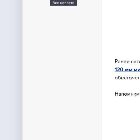
Все новости
Ранее се
120-мм м
обесточен
Напомним