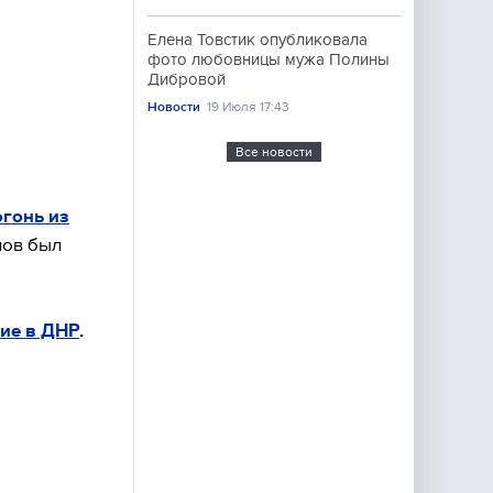
Елена Товстик опубликовала
фото любовницы мужа Полины
Дибровой
Новости
19 Июля 17:43
Все новости
огонь из
лов был
рие в ДНР
.