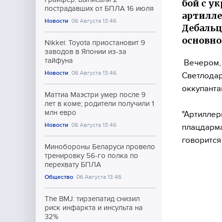
бой с у
пострадавших от БПЛА 16 июля
артилле
Новости
06 Августа 13:46
Дебальц
основно
Nikkei: Toyota приостановит 9
заводов в Японии из-за
тайфуна
Вечером, 
Новости
06 Августа 13:46
Светлодар
оккупанта
Маттиа Маэстри умер после 9
лет в коме; родители получили 1
млн евро
"Артиллер
Новости
06 Августа 13:46
плацдарма
говорится
Минобороны Беларуси провело
тренировку 56-го полка по
перехвату БПЛА
Общество
06 Августа 13:46
The BMJ: тирзепатид снизил
риск инфаркта и инсульта на
32%