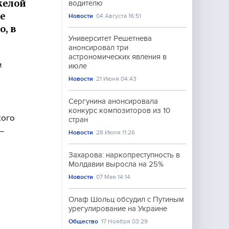
желой
водителю
е
Новости
04 Августа 16:51
, в
Университет Решетнева
анонсировал три
астрономических явления в
и
июле
Новости
21 Июня 04:43
Сергунина анонсировала
конкурс композиторов из 10
кого
стран
—
Новости
28 Июля 11:26
Захарова: наркопреступность в
Молдавии выросла на 25%
Новости
07 Мая 14:14
Олаф Шольц обсудил с Путиным
урегулирование на Украине
Общество
17 Ноября 03:29