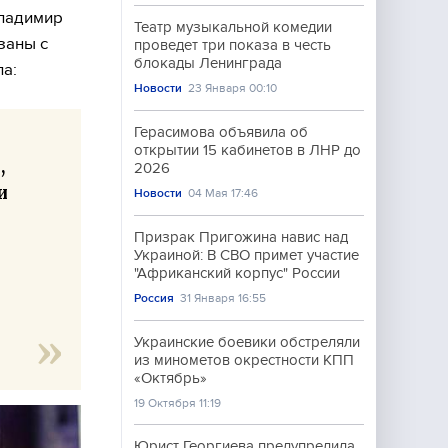
Владимир
Театр музыкальной комедии
заны с
проведет три показа в честь
блокады Ленинграда
па:
Новости
23 Января 00:10
Герасимова объявила об
открытии 15 кабинетов в ЛНР до
,
2026
и
Новости
04 Мая 17:46
Призрак Пригожина навис над
Украиной: В СВО примет участие
"Африканский корпус" России
Россия
31 Января 16:55
Украинские боевики обстреляли
из минометов окрестности КПП
«Октябрь»
19 Октября 11:19
Юрист Георгиева предупредила