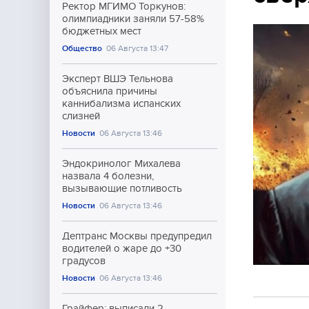
Ректор МГИМО Торкунов:
олимпиадники заняли 57-58%
бюджетных мест
Общество
06 Августа 13:47
Эксперт ВШЭ Тельнова
объяснила причины
каннибализма испанских
слизней
Новости
06 Августа 13:46
Эндокринолог Михалева
назвала 4 болезни,
вызывающие потливость
Новости
06 Августа 13:46
Дептранс Москвы предупредил
водителей о жаре до +30
градусов
Новости
06 Августа 13:46
Грайфер: выписали 2