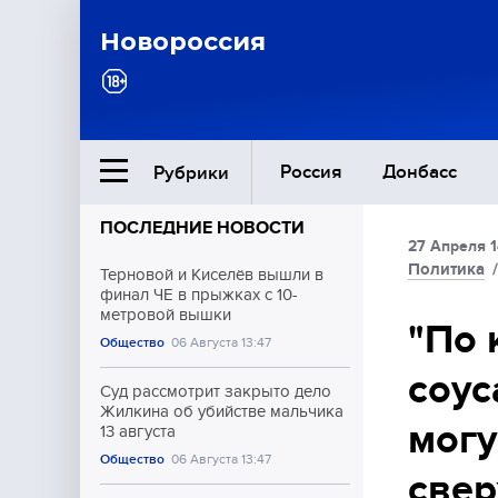
Новороссия
Россия
Донбасс
Рубрики
ПОСЛЕДНИЕ НОВОСТИ
27 Апреля 1
Ближний Восток
Политика
Терновой и Киселёв вышли в
финал ЧЕ в прыжках с 10-
метровой вышки
Общество
"По 
Общество
06 Августа 13:47
соус
Культура
Суд рассмотрит закрыто дело
Жилкина об убийстве мальчика
могу
13 августа
Общество
06 Августа 13:47
свер