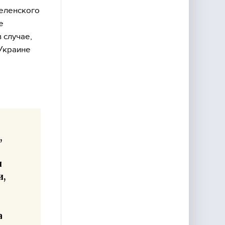
еленского
е
 случае,
 Украине
,
е
и
и,
а