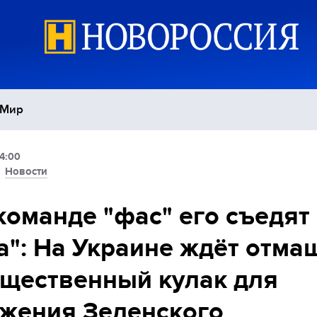
Мир
4:00
Политика
С
/
Новости
Экономика
П
команде "фас" его съедят
а": На Украине ждёт отма
Спорт
щественный кулак для
жения Зеленского