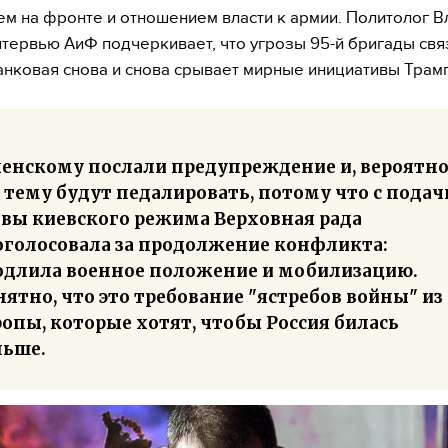
м на фронте и отношением власти к армии. Политолог 
нтервью АиФ подчеркивает, что угрозы 95-й бригады свя
Банковая снова и снова срывает мирные инициативы Трам
ленскому послали предупреждение и, вероятно
 тему будут педалировать, потому что с подач
авы киевского режима Верховная рада
оголосовала за продолжение конфликта:
одлила военное положение и мобилизацию.
ятно, что это требование "ястребов войны" из
опы, которые хотят, чтобы Россия билась
льше.