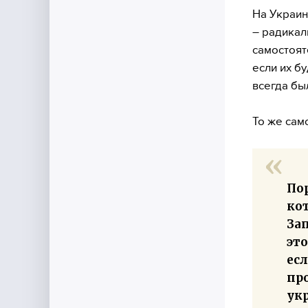
На Украин
– радикал
самостоят
если их б
всегда бы
То же сам
По
ко
Зап
эт
есл
про
укр