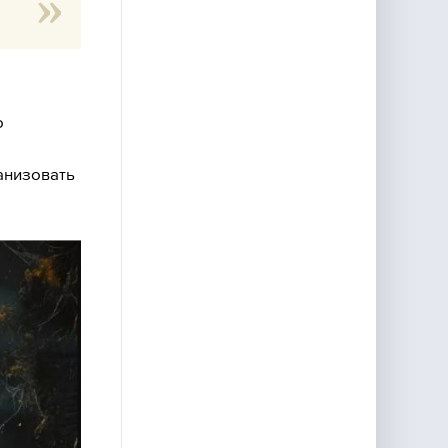
о
анизовать