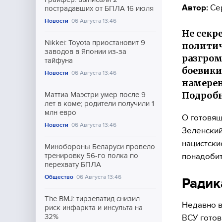
Автор:
Се
пострадавших от БПЛА 16 июля
Новости
06 Августа 13:46
Не секр
Nikkei: Toyota приостановит 9
политич
заводов в Японии из-за
разгром
тайфуна
боевики
Новости
06 Августа 13:46
намерен
Подробн
Маттиа Маэстри умер после 9
лет в коме; родители получили 1
млн евро
О готовящ
Новости
06 Августа 13:46
Зеленский
нацистски
Минобороны Беларуси провело
понадобит
тренировку 56-го полка по
перехвату БПЛА
Общество
06 Августа 13:46
Радик
The BMJ: тирзепатид снизил
Недавно в
риск инфаркта и инсульта на
32%
ВСУ готов