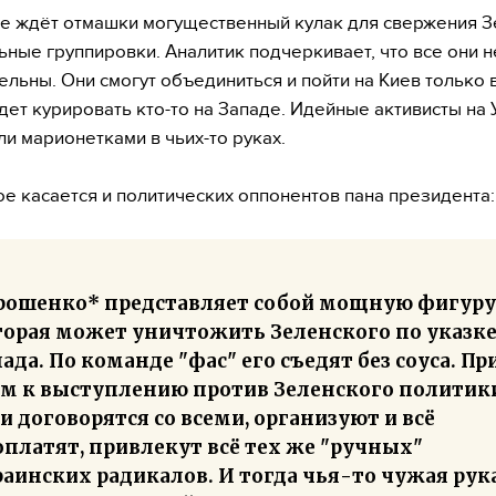
е ждёт отмашки могущественный кулак для свержения З
ьные группировки. Аналитик подчеркивает, что все они н
ельны. Они смогут объединиться и пойти на Киев только в
удет курировать кто-то на Западе. Идейные активисты на
ли марионетками в чьих-то руках.
ое касается и политических оппонентов пана президента:
рошенко* представляет собой мощную фигуру
торая может уничтожить Зеленского по указк
ада. По команде "фас" его съедят без соуса. Пр
ом к выступлению против Зеленского политик
и договорятся со всеми, организуют и всё
платят, привлекут всё тех же "ручных"
аинских радикалов. И тогда чья-то чужая рук