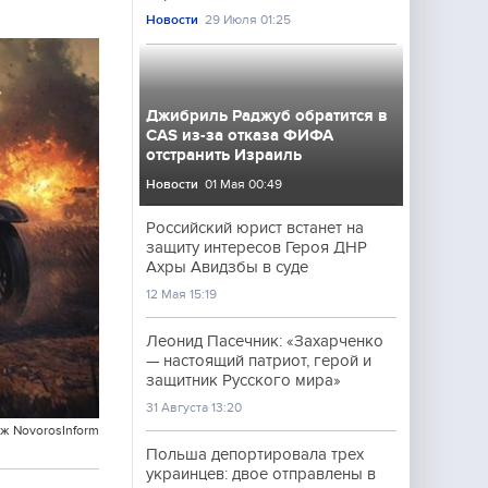
Новости
29 Июля 01:25
Джибриль Раджуб обратится в
CAS из-за отказа ФИФА
отстранить Израиль
Новости
01 Мая 00:49
Российский юрист встанет на
защиту интересов Героя ДНР
Ахры Авидзбы в суде
12 Мая 15:19
Леонид Пасечник: «Захарченко
— настоящий патриот, герой и
защитник Русского мира»
31 Августа 13:20
ж NovorosInform
Польша депортировала трех
украинцев: двое отправлены в