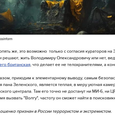
osInform
опять же, это возможно только с согласия кураторов на 
и решают, жить Володимиру Олександровичу или нет, ве
него британская
, что делает ее не телохранителями, а ко
азом, приходим к элементарному выводу, самым безопа
я пана Зеленского, является теплая, в меру уютная каме
кого централа. Там его точно не достанут ни МИ-6, ни ЦРУ
мя вызвать "Волгу", частоту он сможет найти в поисковик
ошенко признан в России террористом и экстремистом.