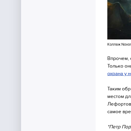
Коллаж Novor
Впрочем, 
Только он
охрана у 
Таким обр
местом дл
Лефортовс
самое вре
*Петр Пор