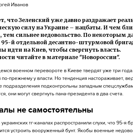
ргей Иванов
ет, что Зеленский уже давно раздражает реа
ескую силу на Украине – нацбаты. И чем бл
, тем сильнее недовольство. По некоторым 
 95-й отдельной десантно-штурмовой брига
ы идти на Киев, чтобы свергнуть власть.
ости читайте в материале "Новороссии".
емся военном перевороте в Киеве твердят уже три года
 по-прежнему у власти. Но тенденция настораживает, ве
е подразделения подконтрольны западным спецслужбам 
ся, они могут свергнуть пана-президента в два счета.
алы не самостоятельны
 украинских тг-каналах распространили слухи, что 95-я б
ится устроить вооруженный бунт. Якобы военные недов