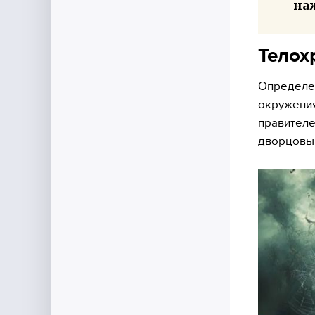
на
Телох
Определен
окружения
правителе
дворцовый