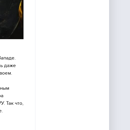
Западе.
дь даже
нвоем.
сным
ра
. Так что,
е.