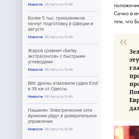
Новости
06 Августа 13:46
положение
Сачко в и
Более 5 тыс. призывников
тем, что 
начнут подготовку в Швеции в
августе
Новости
06 Августа 13:46
Жаров сравнил «Битву
Зе
экстрасенсов» с быстрыми
эту
углеводами
гл
Новости
06 Августа 13:46
пр
пр
Bild: дроны атаковали судно Emil
в 39 км от Одессы
Пон
Новости
06 Августа 13:46
Евр
да
Пашинян: Электрические сети
Армении уйдут в доверительное
управление
Новости
06 Августа 13:46