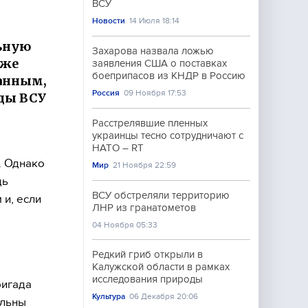
ВСУ
Новости
14 Июля 18:14
льную
Захарова назвала ложью
иже
заявления США о поставках
боеприпасов из КНДР в Россию
данным,
Россия
09 Ноября 17:53
ды ВСУ
Расстрелявшие пленных
украинцы тесно сотрудничают с
НАТО – RT
. Однако
Мир
21 Ноября 22:59
дь
ВСУ обстреляли территорию
и, если
ЛНР из гранатометов
04 Ноября 05:33
Редкий гриб открыли в
Калужской области в рамках
исследования природы
ригада
Культура
06 Декабря 20:06
ольны