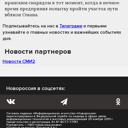
иранским снарядом в тот момент, когда в ночное
время предпринял попытку пройти участок пути
вблизи Омана.
Подписывайтесь на нас
в
Телеграме
и первыми
узнавайте о главных новостях и важнейших событиях
дня.
Новости партнеров
Новости СМИ2
Новороссия в соцсетях:
Сетевое издание «Информационное агентство «Новороссия»
зарегистрировано в Федеральной службе по надзору в сфере связи,
информационных технологий и массовых коммуникаций 20 ноября 2019 г.
Свидетельство о регистрации Эл № ФС77-77187.
Учредитель — НАО «Царьград медиа».
«Главный редактор- Лукьянов А.А.»