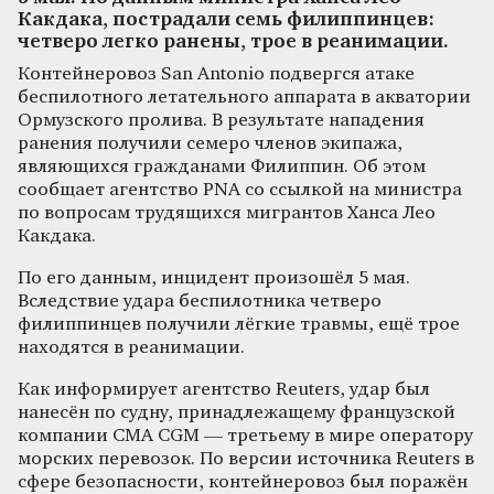
Какдака, пострадали семь филиппинцев:
четверо легко ранены, трое в реанимации.
Контейнеровоз San Antonio подвергся атаке
беспилотного летательного аппарата в акватории
Ормузского пролива. В результате нападения
ранения получили семеро членов экипажа,
являющихся гражданами Филиппин. Об этом
сообщает агентство PNA со ссылкой на министра
по вопросам трудящихся мигрантов Ханса Лео
Какдака.
По его данным, инцидент произошёл 5 мая.
Вследствие удара беспилотника четверо
филиппинцев получили лёгкие травмы, ещё трое
находятся в реанимации.
Как информирует агентство Reuters, удар был
нанесён по судну, принадлежащему французской
компании CMA CGM — третьему в мире оператору
морских перевозок. По версии источника Reuters в
сфере безопасности, контейнеровоз был поражён