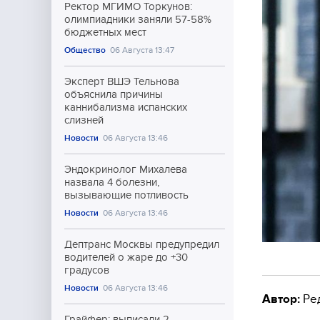
Ректор МГИМО Торкунов:
олимпиадники заняли 57-58%
бюджетных мест
Общество
06 Августа 13:47
Эксперт ВШЭ Тельнова
объяснила причины
каннибализма испанских
слизней
Новости
06 Августа 13:46
Эндокринолог Михалева
назвала 4 болезни,
вызывающие потливость
Новости
06 Августа 13:46
Дептранс Москвы предупредил
водителей о жаре до +30
градусов
Новости
06 Августа 13:46
Автор:
Ре
Грайфер: выписали 2