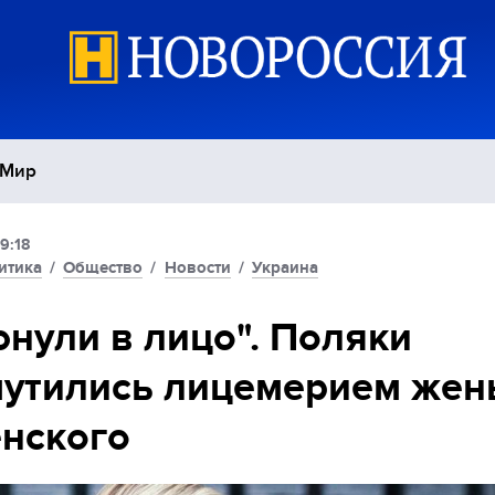
Мир
9:18
Политика
С
итика
/
Общество
/
Новости
/
Украина
Экономика
П
нули в лицо". Поляки
мутились лицемерием жен
Спорт
нского