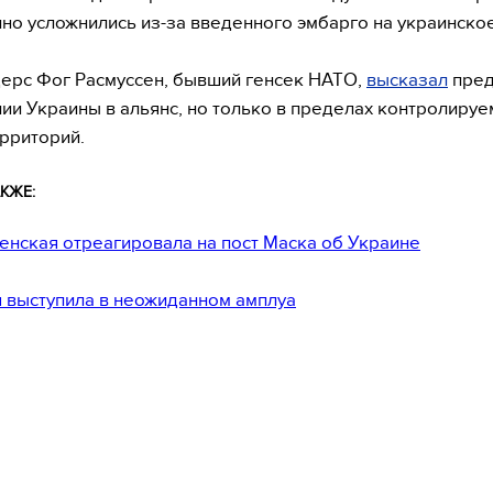
но усложнились из-за введенного эмбарго на украинско
ерс Фог Расмуссен, бывший генсек НАТО,
высказал
пред
нии Украины в альянс, но только в пределах контролиру
рриторий.
КЖЕ:
енская отреагировала на пост Маска об Украине
 выступила в неожиданном амплуа