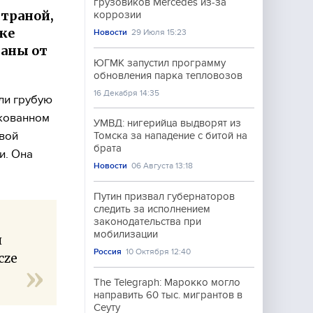
грузовиков Mercedes из-за
страной,
коррозии
же
Новости
29 Июля 15:23
раны от
ЮГМК запустил программу
обновления парка тепловозов
16 Декабря 14:35
ли грубую
икованном
УМВД: нигерийца выдворят из
рвой
Томска за нападение с битой на
брата
и. Она
Новости
06 Августа 13:18
Путин призвал губернаторов
следить за исполнением
законодательства при
мобилизации
ш
Россия
10 Октября 12:40
cze
The Telegraph: Марокко могло
направить 60 тыс. мигрантов в
Сеуту