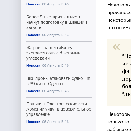
Некоторые
Новости
06 Августа 13:46
произнесе
Более 5 тыс. призывников
некоторые
начнут подготовку в Швеции в
что он им
августе
Новости
06 Августа 13:46
Жаров сравнил «Битву
экстрасенсов» с быстрыми
"Не
углеводами
иск
Новости
06 Августа 13:46
фал
по
Bild: дроны атаковали судно Emil
в 39 км от Одессы
бол
Новости
06 Августа 13:46
"лю
Пашинян: Электрические сети
Армении уйдут в доверительное
Некоторые
управление
только то
Новости
06 Августа 13:46
забываютс