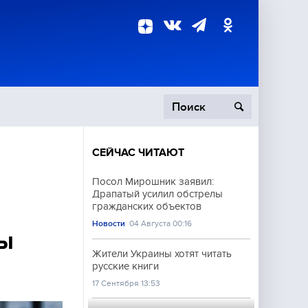
СЕЙЧАС ЧИТАЮТ
пецоперация
Посол Мирошник заявил:
Драпатый усилил обстрелы
роисшествия
гражданских объектов
Новости
04 Августа 00:16
ы
Жители Украины хотят читать
русские книги
17 Сентября 13:53