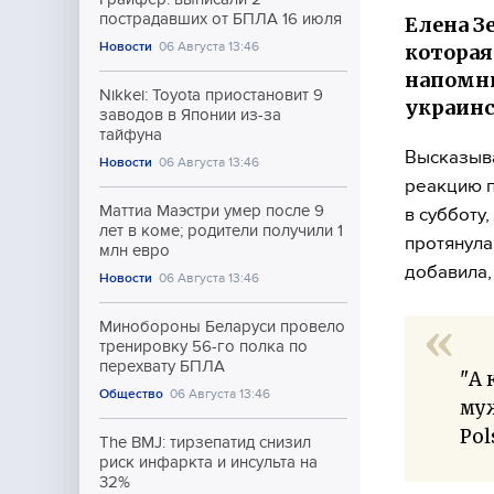
пострадавших от БПЛА 16 июля
Елена З
Новости
06 Августа 13:46
которая
напомни
Nikkei: Toyota приостановит 9
украинс
заводов в Японии из-за
тайфуна
Высказыв
Новости
06 Августа 13:46
реакцию п
Маттиа Маэстри умер после 9
в субботу
лет в коме; родители получили 1
протянула
млн евро
добавила,
Новости
06 Августа 13:46
Минобороны Беларуси провело
тренировку 56-го полка по
перехвату БПЛА
"А 
Общество
06 Августа 13:46
муж
Pol
The BMJ: тирзепатид снизил
риск инфаркта и инсульта на
32%