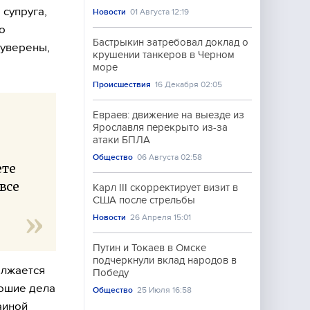
супруга,
Новости
01 Августа 12:19
о
Бастрыкин затребовал доклад о
 уверены,
крушении танкеров в Черном
море
Происшествия
16 Декабря 02:05
Евраев: движение на выезде из
Ярославля перекрыто из-за
атаки БПЛА
Общество
06 Августа 02:58
ете
все
Карл III скорректирует визит в
США после стрельбы
Новости
26 Апреля 15:01
Путин и Токаев в Омске
подчеркнули вклад народов в
олжается
Победу
рошие дела
Общество
25 Июля 16:58
аиной