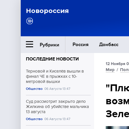
Новороссия
Россия
Донбасс
Рубрики
ПОСЛЕДНИЕ НОВОСТИ
12 Ноября 0
Ближний Восток
Мир
/
Пол
Терновой и Киселёв вышли в
финал ЧЕ в прыжках с 10-
метровой вышки
Общество
"Плю
Общество
06 Августа 13:47
воз
Культура
Суд рассмотрит закрыто дело
Жилкина об убийстве мальчика
Зеле
13 августа
Общество
06 Августа 13:47