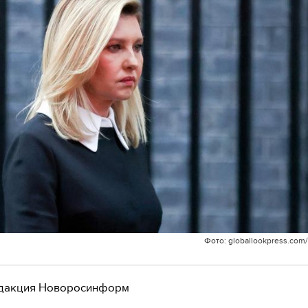
Фото: globallookpress.com
дакция Новоросинформ