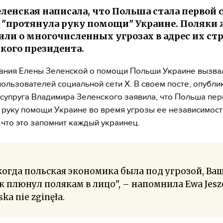
еленская написала, что Польша стала первой 
 "протянула руку помощи" Украине. Поляки 
ли о многочисленных угрозах в адрес их ст
кого президента.
ания Елены Зеленской о помощи Польши Украине вызва
ользователей социальной сети X. В своем посте, опубл
, супруга Владимира Зеленского заявила, что Польша пе
 руку помощи Украине во время угрозы ее независимост
 что это запомнит каждый украинец.
когда польская экономика была под угрозой, Ва
 плюнул полякам в лицо", – напомнила Ewa Jesz
ska nie zginęła.