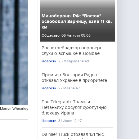
Минобороны РФ: "Восток"
освободил Зарницу, взяв 11 кв.
км
Общество
06 Августа 05:05
Роспотребнадзор опроверг
слухи о вспышке в Домбае
Новости
25 Февраля 14:49
Премьер Болгарии Радев
отказал Украине в приоритете
Новости
27 Мая 14:47
The Telegraph: Трамп и
Нетаньяху обсудят сухопутную
/Martyn Wheatley
блокаду Ирана
Новости
31 Июля 12:47
Daimler Truck отозвал 131 тыс.