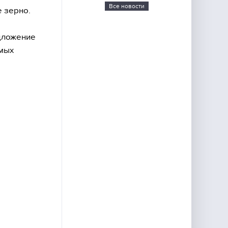
Все новости
е зерно.
ложение
емых