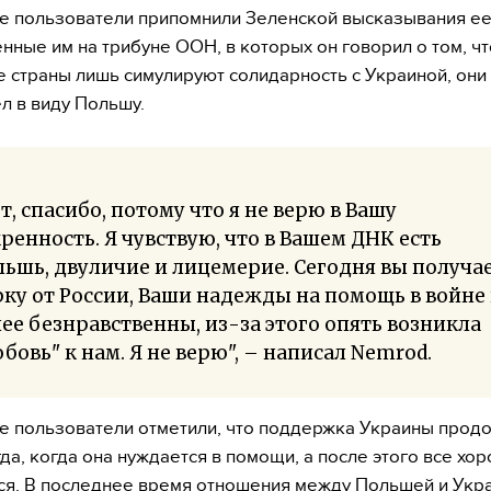
 пользователи припомнили Зеленской высказывания ее 
нные им на трибуне ООН, в которых он говорил о том, чт
 страны лишь симулируют солидарность с Украиной, они
ел в виду Польшу.
т, спасибо, потому что я не верю в Вашу
ренность. Я чувствую, что в Вашем ДНК есть
ьшь, двуличие и лицемерие. Сегодня вы получа
рку от
России
, Ваши надежды на помощь в войне 
ее безнравственны, из-за этого опять возникла
бовь" к нам. Я не верю", – написал Nemrod.
 пользователи отметили, что поддержка Украины прод
гда, когда она нуждается в помощи, а после этого все хо
я. В последнее время отношения между Польшей и Укр