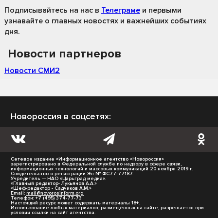
Подписывайтесь на нас
в
Телеграме
и первыми
узнавайте о главных новостях и важнейших событиях
дня.
Новости партнеров
Новости СМИ2
Новороссия в соцсетях:
Сетевое издание «Информационное агентство «Новороссия»
зарегистрировано в Федеральной службе по надзору в сфере связи,
информационных технологий и массовых коммуникаций 20 ноября 2019 г.
Свидетельство о регистрации Эл № ФС77-77187.
Учредитель — НАО «Царьград медиа».
«Главный редактор- Лукьянов А.А.»
«Шеф-редактор - Садчиков А.М.»
Email:
mail@novorosinform.org
Телефон: +7 (495) 374-77-73
Настоящий ресурс может содержать материалы 18+.
Использование любых материалов, размещённых на сайте, разрешается при
условии ссылки на сайт агентства.