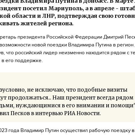
оездки Владимира Путина в Донбасс. В марте 
езидент посетил Мариуполь, а в апреле - шта
кой области и ЛНР, подтверждая свою готов
ивать жителей региона.
ретарь президента Российской Федерации Дмитрий Пес
возможности новой поездки Владимира Путина в регион 
в, что российский лидер неизменно находится рядом с те
 в его поддержке.
зусловно, не исключаю, что подобные визиты
ут продолжаться... Наш президент всегда рядом 
дьми, нуждающимися в его внимании и помощи",
вил Песков в интервью РИА Новости.
023 года Владимир Путин осуществил рабочую поездку в