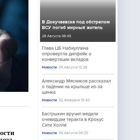
В Докучаевске под обстрелом
ВСУ погиб мирный житель
28 Августа 08:45
Глава ЦБ Набиуллина
опровергла дипфейк о
конвертации вкладов
Новости
05 Августа 12:28
Александр Мясников рассказал
о падении на крыльце из-за
щенка
Новости
02 Февраля 15:40
Бастрыкин вручил медали
очевидцам теракта в Крокус
Сити Холле
ности
Новости
06 Августа 04:25