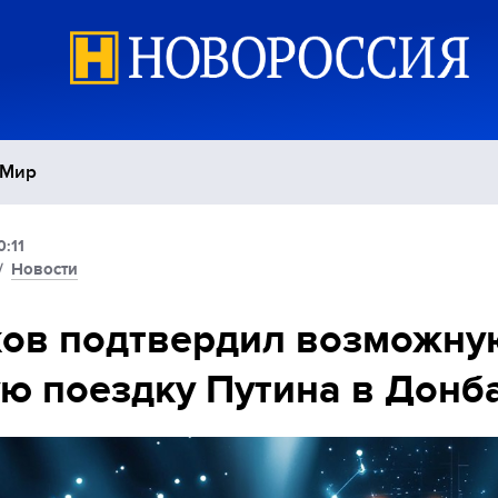
Мир
0:11
Политика
С
/
Новости
Экономика
П
ков подтвердил возможну
ю поездку Путина в Донб
Спорт