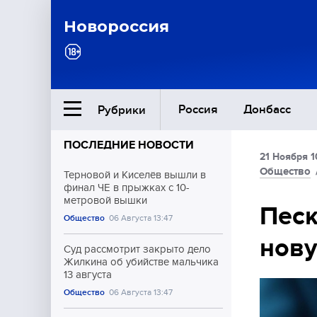
Новороссия
Россия
Донбасс
Рубрики
ПОСЛЕДНИЕ НОВОСТИ
21 Ноября 1
Ближний Восток
Общество
Терновой и Киселёв вышли в
финал ЧЕ в прыжках с 10-
метровой вышки
Общество
Пес
Общество
06 Августа 13:47
нову
Культура
Суд рассмотрит закрыто дело
Жилкина об убийстве мальчика
13 августа
Общество
06 Августа 13:47