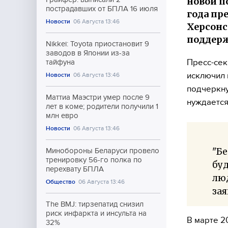
новой п
пострадавших от БПЛА 16 июля
года пр
Новости
06 Августа 13:46
Херсонс
поддерж
Nikkei: Toyota приостановит 9
заводов в Японии из-за
Пресс-сек
тайфуна
исключил 
Новости
06 Августа 13:46
подчеркну
Маттиа Маэстри умер после 9
нуждается
лет в коме; родители получили 1
млн евро
Новости
06 Августа 13:46
"Бе
Минобороны Беларуси провело
тренировку 56-го полка по
буд
перехвату БПЛА
лю
Общество
06 Августа 13:46
зая
The BMJ: тирзепатид снизил
риск инфаркта и инсульта на
В марте 2
32%