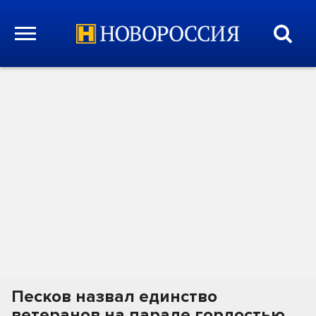
Песков назвал единство
ветеранов на параде гордостью