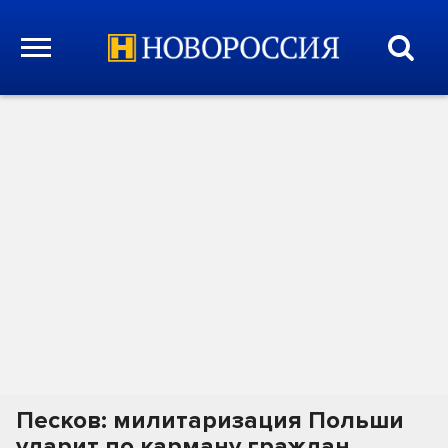
Песков: милитаризация Польши
ударит по карману граждан