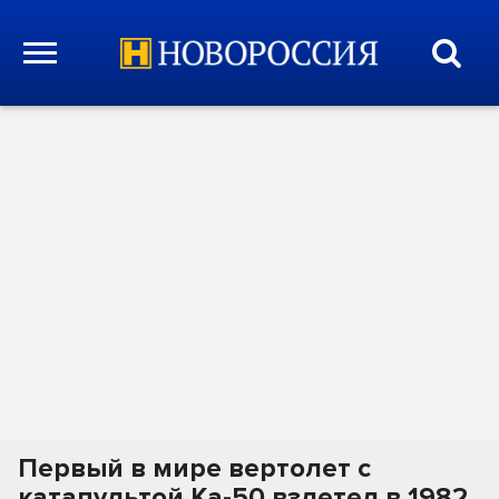
Первый в мире вертолет с
катапультой Ка-50 взлетел в 1982