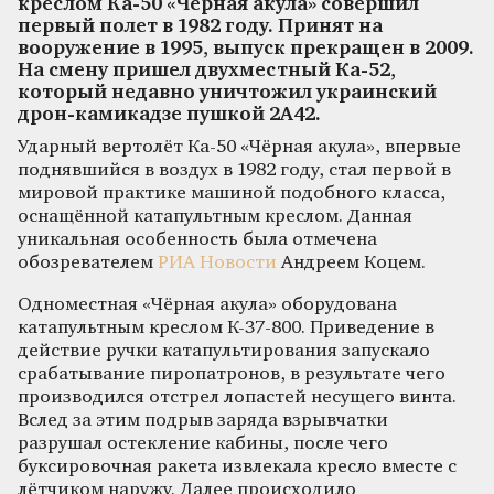
креслом Ка-50 «Черная акула» совершил
первый полет в 1982 году. Принят на
вооружение в 1995, выпуск прекращен в 2009.
На смену пришел двухместный Ка-52,
который недавно уничтожил украинский
дрон-камикадзе пушкой 2А42.
Ударный вертолёт Ка-50 «Чёрная акула», впервые
поднявшийся в воздух в 1982 году, стал первой в
мировой практике машиной подобного класса,
оснащённой катапультным креслом. Данная
уникальная особенность была отмечена
обозревателем
РИА Новости
Андреем Коцем.
Одноместная «Чёрная акула» оборудована
катапультным креслом К-37-800. Приведение в
действие ручки катапультирования запускало
срабатывание пиропатронов, в результате чего
производился отстрел лопастей несущего винта.
Вслед за этим подрыв заряда взрывчатки
разрушал остекление кабины, после чего
буксировочная ракета извлекала кресло вместе с
лётчиком наружу. Далее происходило