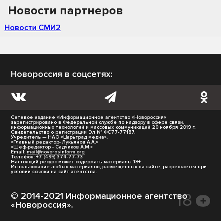
Новости партнеров
Новости СМИ2
Новороссия в соцсетях:
Сетевое издание «Информационное агентство «Новороссия»
зарегистрировано в Федеральной службе по надзору в сфере связи,
информационных технологий и массовых коммуникаций 20 ноября 2019 г.
Свидетельство о регистрации Эл № ФС77-77187.
Учредитель — НАО «Царьград медиа».
«Главный редактор- Лукьянов А.А.»
«Шеф-редактор - Садчиков А.М.»
Email:
mail@novorosinform.org
Телефон: +7 (495) 374-77-73
Настоящий ресурс может содержать материалы 18+.
Использование любых материалов, размещённых на сайте, разрешается при
условии ссылки на сайт агентства.
© 2014-2021 Информационное агентство
«Новороссия».