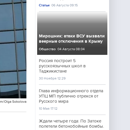
Статьи
06 Августа 09:15
Мирошник: атаки ВСУ вызвали
веерные отключения в Крыму
Общество
04 Августа 08:04
Россия построит 5
русскоязычных школ в
Таджикистане
30 Ноября 12:29
Глава информационного отдела
УПЦ МП публично отрекся от
Русского мира
om/Olga Sokolova
10 Мая 17:12
Ждали четыре года: По Затоке
полетели бетонобойные бомбы.