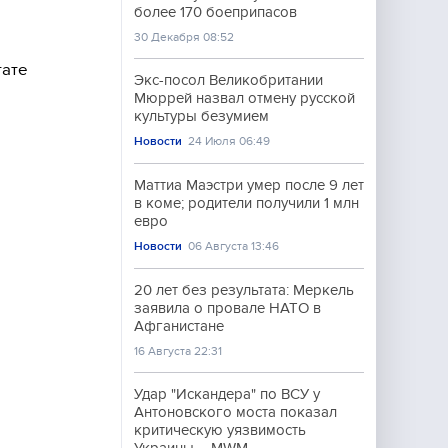
более 170 боеприпасов
30 Декабря 08:52
тате
Экс-посол Великобритании
Мюррей назвал отмену русской
культуры безумием
Новости
24 Июля 06:49
Маттиа Маэстри умер после 9 лет
в коме; родители получили 1 млн
евро
Новости
06 Августа 13:46
20 лет без результата: Меркель
заявила о провале НАТО в
Афганистане
16 Августа 22:31
Удар "Искандера" по ВСУ у
Антоновского моста показал
критическую уязвимость