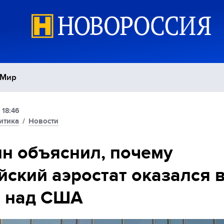
Мир
 18:46
Политика
С
итика
/
Новости
Экономика
П
н объяснил, почему
йский аэростат оказался 
Спорт
е над США