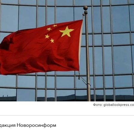
Фото: globallookpress.c
дакция Новоросинформ