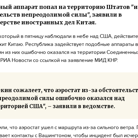
ый аппарат попал на территорию Штатов "и
ельств непреодолимой силы", заявили в
рстве иностранных дел Китая.
 который в пятницу наблюдали в небе над США, действит
ит Китаю. Республика задействует подобные аппараты в
ин из них ошибочно оказался на территории Соединенны
РИА Новости со ссылкой на заявление МИД КНР.
кин сожалеет, что аэростат из-за обстоятельс
преодолимой силы ошибочно оказался над
риторией США", – заявили в ведомстве.
или, что аэростат ушел с маршрута из-за сильного ветра.
ает контакты с Вашингтоном, чтобы инцидент был исчер