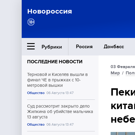
Новороссия
Россия
Донбасс
Рубрики
ПОСЛЕДНИЕ НОВОСТИ
03 Февраля
Ближний Восток
Мир
/
Пол
Терновой и Киселёв вышли в
финал ЧЕ в прыжках с 10-
метровой вышки
Общество
Пеки
Общество
06 Августа 13:47
кита
Культура
Суд рассмотрит закрыто дело
Жилкина об убийстве мальчика
неб
13 августа
Общество
06 Августа 13:47