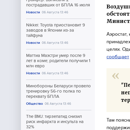
пострадавших от БПЛА 16 июля
Воздушн
Новости
06 Августа 13:46
обстоят
Министе
Nikkei: Toyota приостановит 9
заводов в Японии из-за
Аэростат,
тайфуна
принадлеж
Новости
06 Августа 13:46
целях. Од
Маттиа Маэстри умер после 9
сообщает
лет в коме; родители получили 1
млн евро
Новости
06 Августа 13:46
"Пе
Минобороны Беларуси провело
тренировку 56-го полка по
не
перехвату БПЛА
тер
Общество
06 Августа 13:46
The BMJ: тирзепатид снизил
Там поясн
риск инфаркта и инсульта на
32%
поддержив