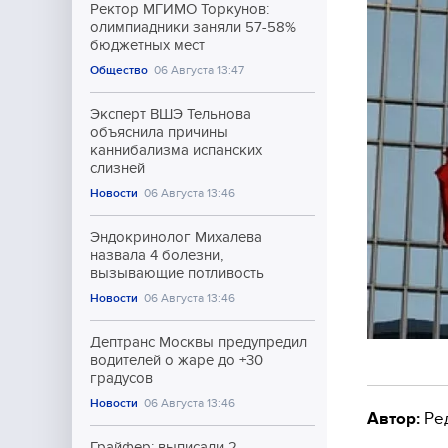
Ректор МГИМО Торкунов:
олимпиадники заняли 57-58%
бюджетных мест
Общество
06 Августа 13:47
Эксперт ВШЭ Тельнова
объяснила причины
каннибализма испанских
слизней
Новости
06 Августа 13:46
Эндокринолог Михалева
назвала 4 болезни,
вызывающие потливость
Новости
06 Августа 13:46
Дептранс Москвы предупредил
водителей о жаре до +30
градусов
Новости
06 Августа 13:46
Автор:
Ре
Грайфер: выписали 2