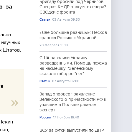
Бригаду бросили под Чернигов.
з-за
Спецназ КНДР атакует с севера?
СВОдки с фронта
Статьи
03 Августа 09:30
«Две большие разницы»: Песков
ельно
сравнил Россию с Украиной
 научных
20 Февраля 13:19
х Штатов,
США завалили Украину
разведданными. Помощь похожа
на насмешку: "Зеленскому
сказали твёрдое "нет"
Статьи
07 Августа 07:00
тв
Запад опроверг заявление
Зеленского о причастности РФ к
упавшим в Польше ракетам –
эксперт
Россия
17 Ноября 16:40
 Пекин
пан,
ВСУ за сутки выпустили по ДНР