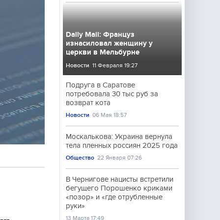
Daily Mail: Француз
изнасиловал женщину у
церкви в Мельбурне
Новости
11 Февраля 19:27
Подруга в Саратове
потребовала 30 тыс руб за
возврат кота
Новости
06 Мая 18:57
Москалькова: Украина вернула
тела пленных россиян 2025 года
Общество
22 Января 07:26
В Чернигове нацисты встретили
бегущего Порошенко криками
«позор» и «где отрубленные
руки»
13 Марта 17:49