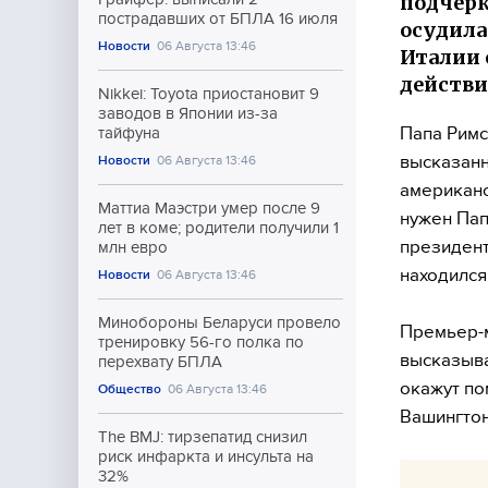
подчерк
пострадавших от БПЛА 16 июля
осудила
Новости
06 Августа 13:46
Италии 
действи
Nikkei: Toyota приостановит 9
заводов в Японии из-за
Папа Римс
тайфуна
высказанн
Новости
06 Августа 13:46
американс
Маттиа Маэстри умер после 9
нужен Пап
лет в коме; родители получили 1
президент
млн евро
находился
Новости
06 Августа 13:46
Минобороны Беларуси провело
Премьер-
тренировку 56-го полка по
высказыва
перехвату БПЛА
окажут по
Общество
06 Августа 13:46
Вашингтон
The BMJ: тирзепатид снизил
риск инфаркта и инсульта на
32%