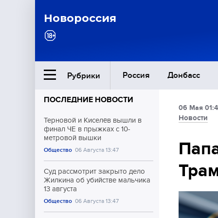
Новороссия
Россия
Донбасс
Рубрики
ПОСЛЕДНИЕ НОВОСТИ
06 Мая 01:
Ближний Восток
Новости
Терновой и Киселёв вышли в
финал ЧЕ в прыжках с 10-
метровой вышки
Общество
Папа
Общество
06 Августа 13:47
Тра
Культура
Суд рассмотрит закрыто дело
Жилкина об убийстве мальчика
13 августа
Общество
06 Августа 13:47