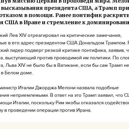
нув миссию Церкви в проповеди мира. Мело
 высказывания президента США, а Трамп пр
отказом в помощи. Ранее понтифик раскрит
я США в Иране и стремление к доминирован
кий Лев XIV отреагировал на критические замечания,
ые в его адрес президентом США Дональдом Трампом. 
кий лидер подверг резкой критике понтифика, заявив, ч
а, выступающий против проводимой им политики. По сло
а, Льва XIV не было бы в Ватикане, если бы сам Трамп н
 в Белом доме.
министр Италии Джорджа Мелони назвала подобные
ния неприемлемыми. В ответ на это Трамп заявил, что 
мощи Италии, поскольку Рим якобы отказался содейство
у в проведении операции против Ирана.