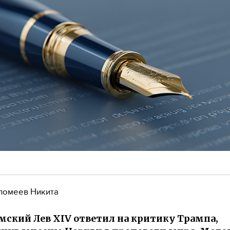
ломеев Никита
мский Лев XIV ответил на критику Трампа,