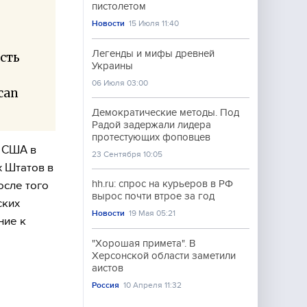
пистолетом
Новости
15 Июля 11:40
Легенды и мифы древней
сть
Украины
06 Июля 03:00
can
Демократические методы. Под
Радой задержали лидера
протестующих фоповцев
й США в
23 Сентября 10:05
х Штатов в
hh.ru: спрос на курьеров в РФ
осле того
вырос почти втрое за год
ских
Новости
19 Мая 05:21
ние к
"Хорошая примета". В
Херсонской области заметили
аистов
Россия
10 Апреля 11:32