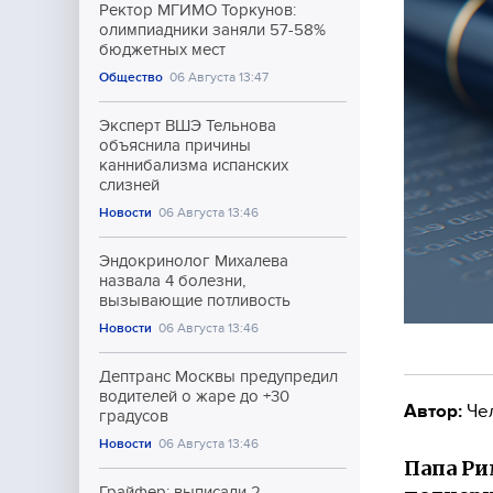
Ректор МГИМО Торкунов:
олимпиадники заняли 57-58%
бюджетных мест
Общество
06 Августа 13:47
Эксперт ВШЭ Тельнова
объяснила причины
каннибализма испанских
слизней
Новости
06 Августа 13:46
Эндокринолог Михалева
назвала 4 болезни,
вызывающие потливость
Новости
06 Августа 13:46
Дептранс Москвы предупредил
водителей о жаре до +30
Автор:
Че
градусов
Новости
06 Августа 13:46
Папа Ри
Грайфер: выписали 2