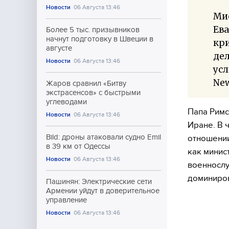
Новости
06 Августа 13:46
Ми
Ева
Более 5 тыс. призывников
начнут подготовку в Швеции в
кри
августе
дел
Новости
06 Августа 13:46
усл
New
Жаров сравнил «Битву
экстрасенсов» с быстрыми
углеводами
Папа Римс
Новости
06 Августа 13:46
Иране. В 
Bild: дроны атаковали судно Emil
отношении
в 39 км от Одессы
как минис
Новости
06 Августа 13:46
военнослу
доминиров
Пашинян: Электрические сети
Армении уйдут в доверительное
управление
Новости
06 Августа 13:46