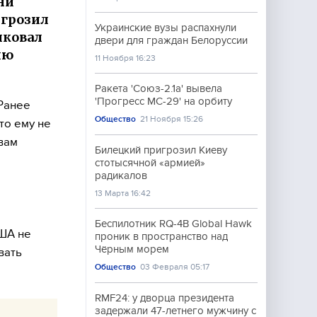
ни
игрозил
Украинские вузы распахнули
иковал
двери для граждан Белоруссии
ию
11 Ноября 16:23
Ракета 'Союз-2.1а' вывела
'Прогресс МС-29' на орбиту
Ранее
Общество
21 Ноября 15:26
то ему не
вам
Билецкий пригрозил Киеву
е
стотысячной «армией»
радикалов
13 Марта 16:42
Беспилотник RQ-4B Global Hawk
США не
проник в пространство над
Чёрным морем
вать
Общество
03 Февраля 05:17
RMF24: у дворца президента
задержали 47-летнего мужчину с