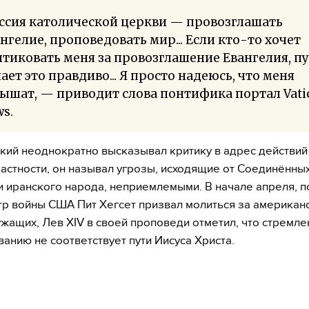
ссия католической церкви — провозглашать
нгелие, проповедовать мир... Если кто-то хочет
тиковать меня за провозглашение Евангелия, пу
ает это правдиво... Я просто надеюсь, что меня
ышат, — приводит слова понтифика портал Vati
s.
кий неоднократно высказывал критику в адрес действи
частности, он называл угрозы, исходящие от Соединённы
 иранского народа, неприемлемыми. В начале апреля, п
тр войны США Пит Хегсет призвал молиться за американ
жащих, Лев XIV в своей проповеди отметил, что стремле
анию не соответствует пути Иисуса Христа.