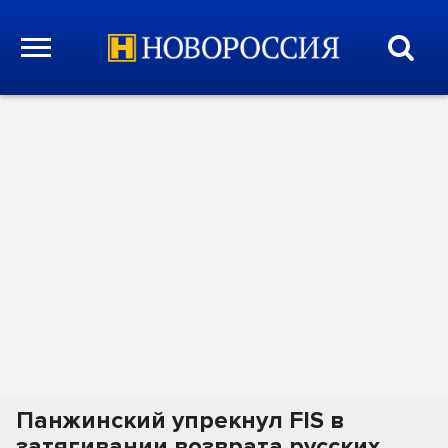
Панжинский упрекнул FIS в
затягивании возврата русских