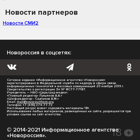
Новости партнеров
Новости СМИ2
Новороссия в соцсетях:
Сетевое издание «Информационное агентство «Новороссия»
зарегистрировано в Федеральной службе по надзору в сфере связи,
информационных технологий и массовых коммуникаций 20 ноября 2019 г.
Свидетельство о регистрации Эл № ФС77-77187.
Учредитель — НАО «Царьград медиа».
«Главный редактор- Лукьянов А.А.»
«Шеф-редактор - Садчиков А.М.»
Email:
mail@novorosinform.org
Телефон: +7 (495) 374-77-73
Настоящий ресурс может содержать материалы 18+.
Использование любых материалов, размещённых на сайте, разрешается при
условии ссылки на сайт агентства.
© 2014-2021 Информационное агентство
«Новороссия».