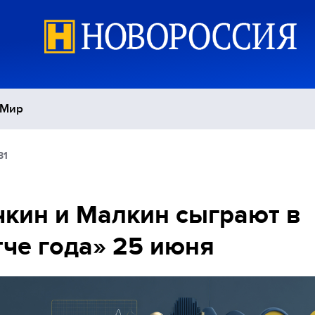
Мир
31
Политика
С
Экономика
П
кин и Малкин сыграют в
че года» 25 июня
Спорт