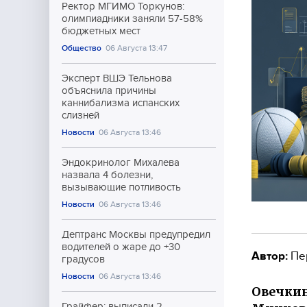
Ректор МГИМО Торкунов:
олимпиадники заняли 57-58%
бюджетных мест
Общество
06 Августа 13:47
Эксперт ВШЭ Тельнова
объяснила причины
каннибализма испанских
слизней
Новости
06 Августа 13:46
Эндокринолог Михалева
назвала 4 болезни,
вызывающие потливость
Новости
06 Августа 13:46
Дептранс Москвы предупредил
водителей о жаре до +30
Автор:
Пе
градусов
Новости
06 Августа 13:46
Овечкин
Грайфер: выписали 2