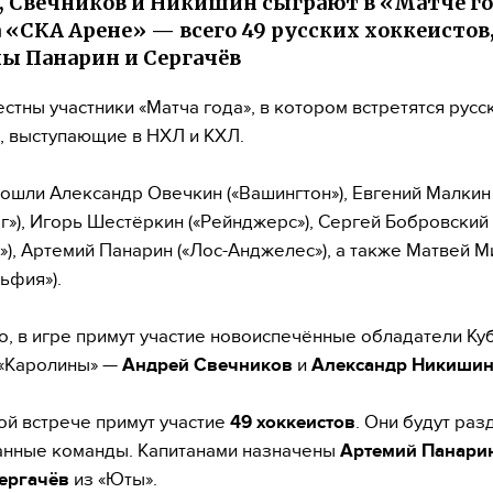
 Свечников и Никишин сыграют в «Матче го
 «СКА Арене» — всего 49 русских хоккеистов
ы Панарин и Сергачёв
естны участники «Матча года», в котором встретятся русс
, выступающие в НХЛ и КХЛ.
вошли Александр Овечкин («Вашингтон»), Евгений Малкин
рг»), Игорь Шестёркин («Рейнджерс»), Сергей Бобровский
»), Артемий Панарин («Лос-Анджелес»), а также Матвей 
ьфия»).
о, в игре примут участие новоиспечённые обладатели Ку
 «Каролины» —
Андрей Свечников
и
Александр Никиши
той встрече примут участие
49 хоккеистов
. Они будут раз
анные команды. Капитанами назначены
Артемий Панари
ергачёв
из «Юты».