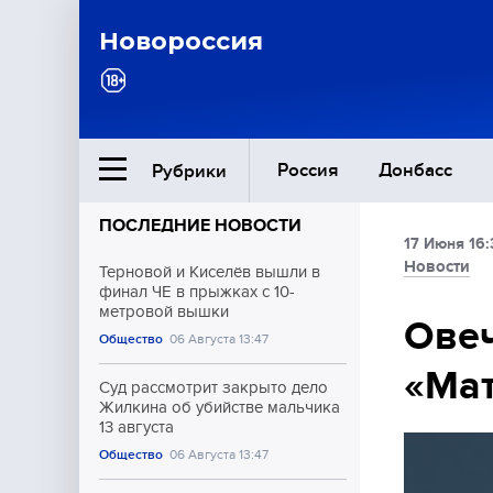
Новороссия
Россия
Донбасс
Рубрики
ПОСЛЕДНИЕ НОВОСТИ
17 Июня 16:
Ближний Восток
Новости
Терновой и Киселёв вышли в
финал ЧЕ в прыжках с 10-
метровой вышки
Общество
Овеч
Общество
06 Августа 13:47
«Мат
Культура
Суд рассмотрит закрыто дело
Жилкина об убийстве мальчика
13 августа
Общество
06 Августа 13:47