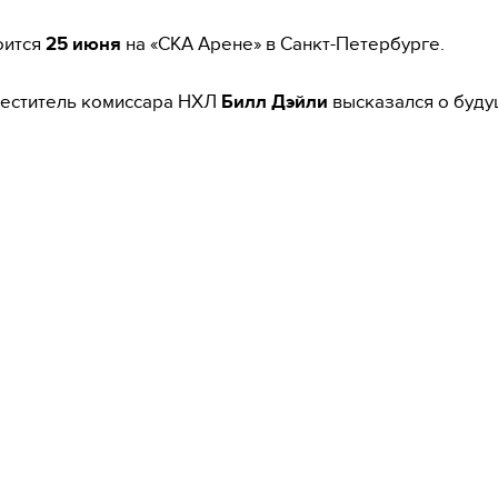
оится
25 июня
на «СКА Арене» в Санкт-Петербурге.
меститель комиссара НХЛ
Билл Дэйли
высказался о буд