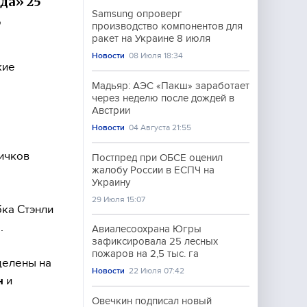
да» 25
Samsung опроверг
,
производство компонентов для
ракет на Украине 8 июля
Новости
08 Июля 18:34
кие
Мадьяр: АЭС «Пакш» заработает
через неделю после дождей в
Австрии
Новости
04 Августа 21:55
Мичков
Постпред при ОБСЕ оценил
жалобу России в ЕСПЧ на
Украину
29 Июля 15:07
бка Стэнли
н
.
Авиалесоохрана Югры
зафиксировала 25 лесных
пожаров на 2,5 тыс. га
делены на
Новости
22 Июля 07:42
н
и
Овечкин подписал новый