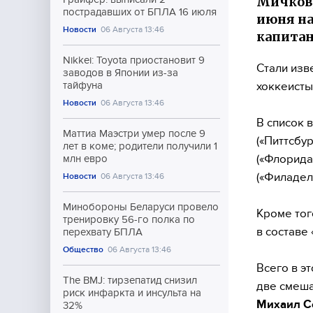
Мичков,
пострадавших от БПЛА 16 июля
июня на
Новости
06 Августа 13:46
капитан
Nikkei: Toyota приостановит 9
Стали изв
заводов в Японии из-за
хоккеисты
тайфуна
Новости
06 Августа 13:46
В список 
Маттиа Маэстри умер после 9
(«Питтсбу
лет в коме; родители получили 1
(«Флорида
млн евро
(«Филадел
Новости
06 Августа 13:46
Минобороны Беларуси провело
Кроме тог
тренировку 56-го полка по
в составе
перехвату БПЛА
Общество
06 Августа 13:46
Всего в э
The BMJ: тирзепатид снизил
две смеш
риск инфаркта и инсульта на
Михаил С
32%