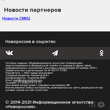
Новости партнеров
Новости СМИ2
Новороссия в соцсетях:
Сетевое издание «Информационное агентство «Новороссия»
зарегистрировано в Федеральной службе по надзору в сфере связи,
информационных технологий и массовых коммуникаций 20 ноября 2019 г.
Свидетельство о регистрации Эл № ФС77-77187.
Учредитель — НАО «Царьград медиа».
«Главный редактор- Лукьянов А.А.»
«Шеф-редактор - Садчиков А.М.»
Email:
mail@novorosinform.org
Телефон: +7 (495) 374-77-73
Настоящий ресурс может содержать материалы 18+.
Использование любых материалов, размещённых на сайте, разрешается при
условии ссылки на сайт агентства.
© 2014-2021 Информационное агентство
«Новороссия».