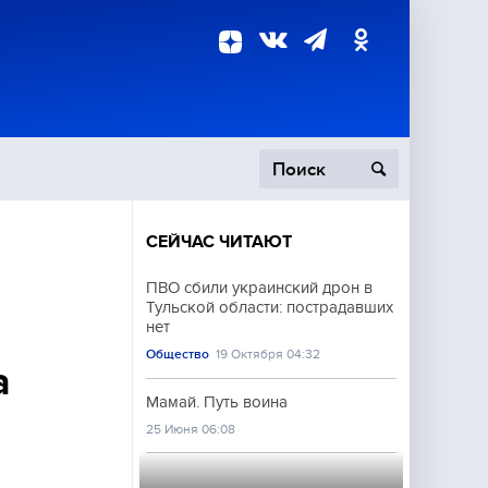
СЕЙЧАС ЧИТАЮТ
пецоперация
ПВО сбили украинский дрон в
Тульской области: пострадавших
роисшествия
нет
Общество
19 Октября 04:32
а
Мамай. Путь воина
25 Июня 06:08