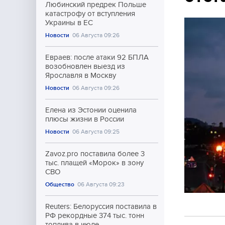
Любинский предрек Польше
катастрофу от вступления
Украины в ЕС
Новости
06 Августа 09:26
Евраев: после атаки 92 БПЛА
возобновлен выезд из
Ярославля в Москву
Новости
06 Августа 09:26
Елена из Эстонии оценила
плюсы жизни в России
Новости
06 Августа 09:25
Zavoz.pro поставила более 3
тыс. плащей «Морок» в зону
СВО
Общество
06 Августа 09:23
Reuters: Белоруссия поставила в
РФ рекордные 374 тыс. тонн
топлива в июле