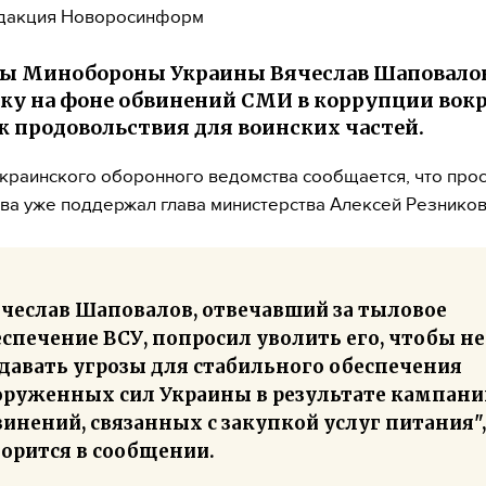
дакция Новоросинформ
ы Минобороны Украины Вячеслав Шаповалов
вку на фоне обвинений СМИ в коррупции вок
к продовольствия для воинских частей.
украинского оборонного ведомства сообщается, что про
а уже поддержал глава министерства Алексей Резников
ячеслав Шаповалов, отвечавший за тыловое
спечение ВСУ, попросил уволить его, чтобы не
здавать угрозы для стабильного обеспечения
оруженных сил Украины в результате кампани
инений, связанных с закупкой услуг питания",
ворится в сообщении.