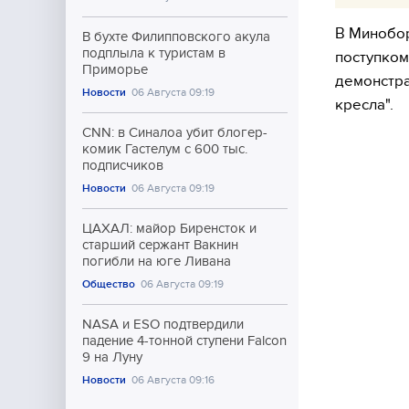
В Минобо
В бухте Филипповского акула
подплыла к туристам в
поступком
Приморье
демонстра
Новости
06 Августа 09:19
кресла".
CNN: в Синалоа убит блогер-
комик Гастелум с 600 тыс.
подписчиков
Новости
06 Августа 09:19
ЦАХАЛ: майор Биренсток и
старший сержант Вакнин
погибли на юге Ливана
Общество
06 Августа 09:19
NASA и ESO подтвердили
падение 4-тонной ступени Falcon
9 на Луну
Новости
06 Августа 09:16