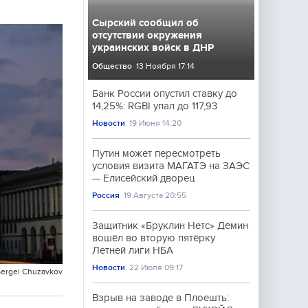
Сырский сообщил об
отсутствии окружения
украинских войск в ДНР
Общество
13 Ноября 17:14
Банк России опустил ставку до
14,25%: RGBI упал до 117,93
Новости
19 Июня 14:20
Путин может пересмотреть
условия визита МАГАТЭ на ЗАЭС
— Елисейский дворец
Россия
19 Августа 20:55
Защитник «Бруклин Нетс» Дёмин
вошёл во вторую пятёрку
Летней лиги НБА
Новости
22 Июля 09:17
Sergei Chuzavkov
Взрыв на заводе в Плоешть: