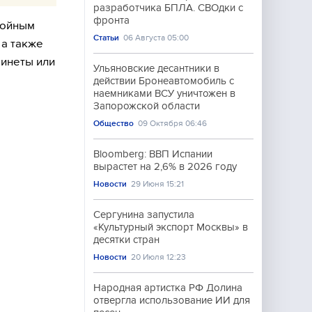
разработчика БПЛА. СВОдки с
фронта
тойным
Статьи
06 Августа 05:00
 а также
бинеты или
Ульяновские десантники в
действии Бронеавтомобиль с
наемниками ВСУ уничтожен в
Запорожской области
Общество
09 Октября 06:46
Bloomberg: ВВП Испании
вырастет на 2,6% в 2026 году
Новости
29 Июня 15:21
Сергунина запустила
«Культурный экспорт Москвы» в
десятки стран
Новости
20 Июля 12:23
Народная артистка РФ Долина
отвергла использование ИИ для