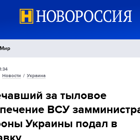
Мир
1:34
Политика
С
/
Новости
/
Украина
Экономика
П
чавший за тыловое
печение ВСУ замминистр
Спорт
оны Украины подал в
авку