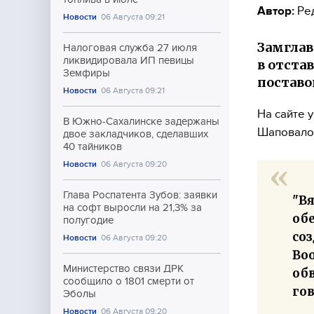
Автор:
Ре
Новости
06 Августа 09:21
Замглав
Налоговая служба 27 июля
ликвидировала ИП певицы
в отста
Земфиры
поставо
Новости
06 Августа 09:21
На сайте 
В Южно-Сахалинске задержаны
Шаповалов
двое закладчиков, сделавших
40 тайников
Новости
06 Августа 09:20
Глава Роспатента Зубов: заявки
"В
на софт выросли на 21,3% за
обе
полугодие
со
Новости
06 Августа 09:20
Во
Министерство связи ДРК
обв
сообщило о 1801 смерти от
го
Эболы
Новости
06 Августа 09:20