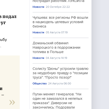
пострадал работник ЛУКОЙЛа
Новости
20 Октября 22:22
 подал
Чупшева: все регионы РФ вошли
руг
в нацмодель целевых условий
бизнеса
Новости
05 Августа 07:19
сьбу
Доманьский обвинил
.
Навроцкого в подорожании
топлива в Польше
Новости
04 Августа 14:19
Солисту "Дюны" устроили травлю
за неудобную правду о "позиции
труса": "Просто позор!"
Общество
24 Августа 06:00
и
 –
Путин меняет генералов: "Ни
один не замазался в нелепых
приказах". Диверсии не
закончились: Подорвали