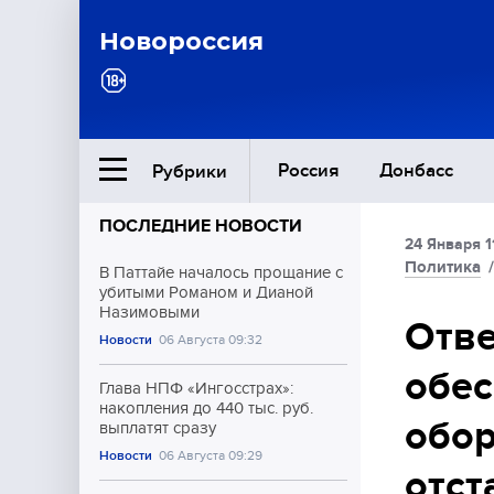
Новороссия
Россия
Донбасс
Рубрики
ПОСЛЕДНИЕ НОВОСТИ
24 Января 1
Ближний Восток
Политика
В Паттайе началось прощание с
убитыми Романом и Дианой
Назимовыми
Общество
Отве
Новости
06 Августа 09:32
обес
Культура
Глава НПФ «Ингосстрах»:
накопления до 440 тыс. руб.
обор
выплатят сразу
Новости
06 Августа 09:29
отст