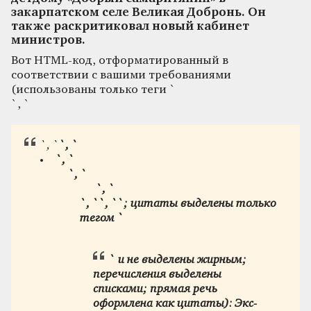
закарпатском селе Великая Добронь. Он
также раскритиковал новый кабинет
министров.
Вот HTML-код, отформатированный в
соответствии с вашими требованиями
(использованы только теги `
`, `
`, `
`, `
`, `
`, `
`, `
`, `
`, `
`; цитаты выделены только
тегом `
` и не выделены жирным;
перечисления выделены
списками; прямая речь
оформлена как цитаты):
Экс-