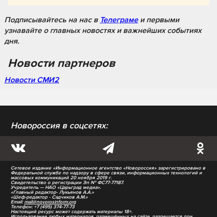
Подписывайтесь на нас
в
Телеграме
и первыми
узнавайте о главных новостях и важнейших событиях
дня.
Новости партнеров
Новости СМИ2
Новороссия в соцсетях:
Сетевое издание «Информационное агентство «Новороссия» зарегистрировано в
Федеральной службе по надзору в сфере связи, информационных технологий и
массовых коммуникаций 20 ноября 2019 г.
Свидетельство о регистрации Эл № ФС77-77187.
Учредитель — НАО «Царьград медиа».
«Главный редактор- Лукьянов А.А.»
«Шеф-редактор - Садчиков А.М.»
Email:
mail@novorosinform.org
Телефон: +7 (495) 374-77-73
Настоящий ресурс может содержать материалы 18+.
Использование любых материалов, размещённых на сайте, разрешается при