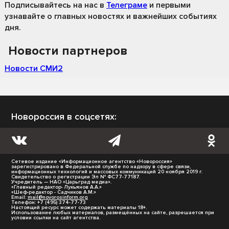
Подписывайтесь на нас
в
Телеграме
и первыми
узнавайте о главных новостях и важнейших событиях
дня.
Новости партнеров
Новости СМИ2
Новороссия в соцсетях:
Сетевое издание «Информационное агентство «Новороссия»
зарегистрировано в Федеральной службе по надзору в сфере связи,
информационных технологий и массовых коммуникаций 20 ноября 2019 г.
Свидетельство о регистрации Эл № ФС77-77187.
Учредитель — НАО «Царьград медиа».
«Главный редактор- Лукьянов А.А.»
«Шеф-редактор - Садчиков А.М.»
Email:
mail@novorosinform.org
Телефон: +7 (495) 374-77-73
Настоящий ресурс может содержать материалы 18+.
Использование любых материалов, размещённых на сайте, разрешается при
условии ссылки на сайт агентства.