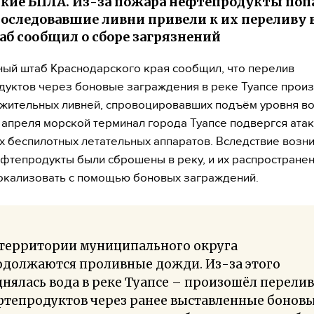
кие БПЛА. Из-за пожара нефтепродукты поп
 последовавшие ливни привели к их переливу 
б сообщил о сборе загрязнений
ый штаб Краснодарского края сообщил, что перелив
уктов через боновые заграждения в реке Туапсе произ
жительных ливней, спровоцировавших подъём уровня во
6 апреля морской терминал города Туапсе подвергся ата
х беспилотных летательных аппаратов. Вследствие возн
фтепродукты были сброшены в реку, и их распростране
окализовать с помощью боновых заграждений.
 территории муниципального округа
одолжаются проливные дожди. Из-за этого
нялась вода в реке Туапсе – произошёл перелив
фтепродуктов через ранее выставленные бонов