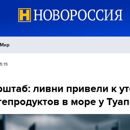
Мир
5:15
Политика
С
Экономика
П
штаб: ливни привели к у
епродуктов в море у Туап
Спорт