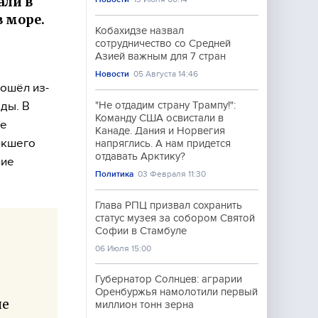
али в
в море.
Кобахидзе назвал
сотрудничество со Средней
Азией важным для 7 стран
Новости
05 Августа 14:46
ошёл из-
ды. В
"Не отдадим страну Трампу!":
Команду США освистали в
ке
Канаде. Дания и Норвегия
икшего
напряглись. А нам придется
отдавать Арктику?
ние
Политика
03 Февраля 11:30
Глава РПЦ призвал сохранить
статус музея за собором Святой
Софии в Стамбуле
06 Июля 15:00
Губернатор Солнцев: аграрии
Оренбуржья намолотили первый
ые
миллион тонн зерна