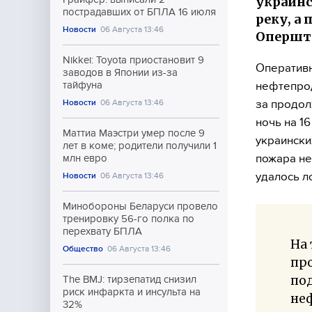
украинс
пострадавших от БПЛА 16 июля
реку, а
Новости
06 Августа 13:46
Опершта
Nikkei: Toyota приостановит 9
Оперативн
заводов в Японии из-за
нефтепрод
тайфуна
за продол
Новости
06 Августа 13:46
ночь на 1
Маттиа Маэстри умер после 9
украински
лет в коме; родители получили 1
пожара не
млн евро
удалось л
Новости
06 Августа 13:46
Минобороны Беларуси провело
тренировку 56-го полка по
перехвату БПЛА
На
Общество
06 Августа 13:46
пр
под
The BMJ: тирзепатид снизил
риск инфаркта и инсульта на
не
32%