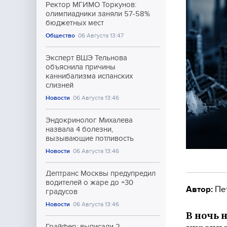
Ректор МГИМО Торкунов:
олимпиадники заняли 57-58%
бюджетных мест
Общество
06 Августа 13:47
Эксперт ВШЭ Тельнова
объяснила причины
каннибализма испанских
слизней
Новости
06 Августа 13:46
Эндокринолог Михалева
назвала 4 болезни,
вызывающие потливость
Новости
06 Августа 13:46
Дептранс Москвы предупредил
водителей о жаре до +30
Автор:
Пе
градусов
Новости
06 Августа 13:46
В ночь 
Грайфер: выписали 2