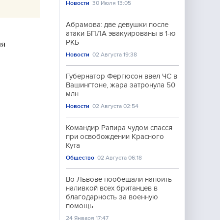
Новости
30 Июля 13:05
Абрамова: две девушки после
атаки БПЛА эвакуированы в 1-ю
РКБ
мя
Новости
02 Августа 19:38
Губернатор Фергюсон ввел ЧС в
Вашингтоне, жара затронула 50
млн
Новости
02 Августа 02:54
Командир Рапира чудом спасся
при освобождении Красного
Кута
Общество
02 Августа 06:18
Во Львове пообещали напоить
наливкой всех британцев в
благодарность за военную
помощь
24 Января 17:47