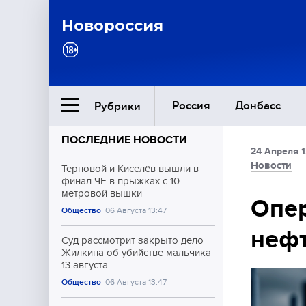
Новороссия
Россия
Донбасс
Рубрики
ПОСЛЕДНИЕ НОВОСТИ
24 Апреля 1
Ближний Восток
Новости
Терновой и Киселёв вышли в
финал ЧЕ в прыжках с 10-
метровой вышки
Общество
Опер
Общество
06 Августа 13:47
нефт
Культура
Суд рассмотрит закрыто дело
Жилкина об убийстве мальчика
13 августа
Общество
06 Августа 13:47