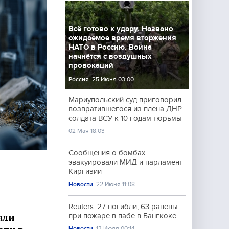
Всё готово к удару. Названо
ожидаемое время вторжения
НАТО в Россию. Война
начнётся с воздушных
провокаций
Россия
25 Июня 03:00
Мариупольский суд приговорил
возвратившегося из плена ДНР
солдата ВСУ к 10 годам тюрьмы
02 Мая 18:03
Сообщения о бомбах
эвакуировали МИД и парламент
Киргизии
Новости
22 Июня 11:08
Reuters: 27 погибли, 63 ранены
али
при пожаре в пабе в Бангкоке
Новости
13 Июля 00:14