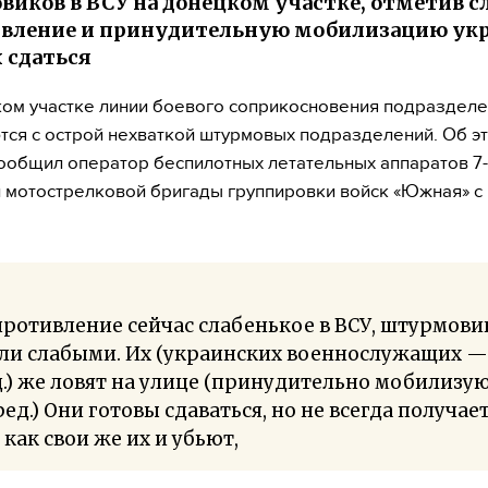
иков в ВСУ на донецком участке, отметив с
вление и принудительную мобилизацию укр
 сдаться
ом участке линии боевого соприкосновения подраздел
тся с острой нехваткой штурмовых подразделений. Об э
ообщил оператор беспилотных летательных аппаратов 7
 мотострелковой бригады группировки войск «Южная» 
ротивление сейчас слабенькое в ВСУ, штурмови
али слабыми. Их (украинских военнослужащих —
.) же ловят на улице (принудительно мобилизу
ед.) Они готовы сдаваться, но не всегда получает
 как свои же их и убьют,