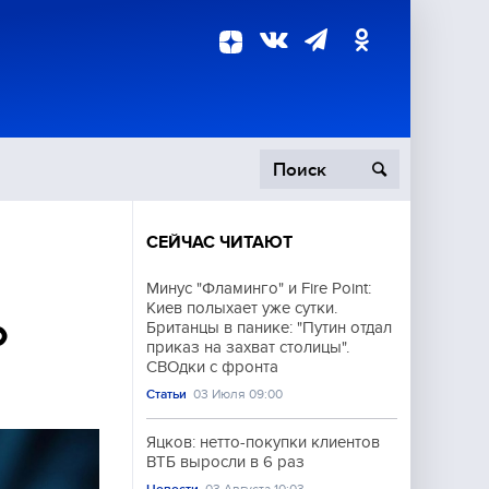
СЕЙЧАС ЧИТАЮТ
пецоперация
Минус "Фламинго" и Fire Point:
Киев полыхает уже сутки.
роисшествия
о
Британцы в панике: "Путин отдал
приказ на захват столицы".
СВОдки с фронта
Статьи
03 Июля 09:00
Яцков: нетто-покупки клиентов
ВТБ выросли в 6 раз