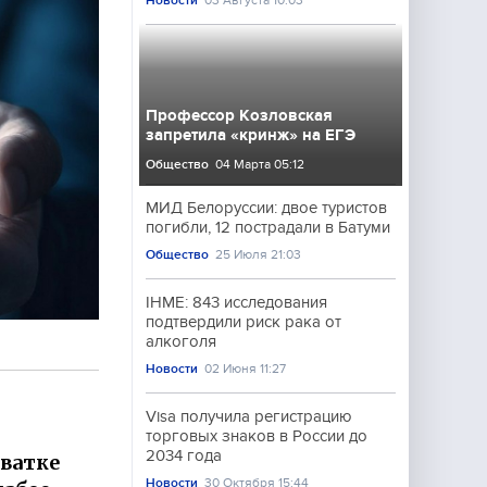
Новости
03 Августа 10:03
Профессор Козловская
запретила «кринж» на ЕГЭ
Общество
04 Марта 05:12
МИД Белоруссии: двое туристов
погибли, 12 пострадали в Батуми
Общество
25 Июля 21:03
IHME: 843 исследования
подтвердили риск рака от
алкоголя
Новости
02 Июня 11:27
Visa получила регистрацию
торговых знаков в России до
2034 года
ватке
Новости
30 Октября 15:44