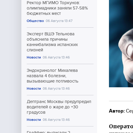
Ректор МГИМО Торкунов:
олимпиадники заняли 57-58%
бюджетных мест
Общество
06 Августа 13:47
Эксперт ВШЭ Тельнова
объяснила причины
каннибализма испанских
слизней
Новости
06 Августа 13:46
Эндокринолог Михалева
назвала 4 болезни,
вызывающие потливость
Новости
06 Августа 13:46
Дептранс Москвы предупредил
водителей о жаре до +30
Автор:
Се
градусов
Новости
06 Августа 13:46
Операто
Грайфер: выписали 2