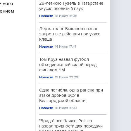
ичного
29-летнюю Гузель в Татарстане
укусил ядовитый паук
нением
Новости
18 Июля 15:35
Дерматолог Быканов назвал
запретные действия при укусе
клеща
Новости
14 Июля 17:41
Том Круз назвал футбол
объединяющей силой перед
финалом ЧМ
Новости
19 Июля 22:29
Одна погибла, одна ранена при
атаке дронов ВСУ в
Белгородской области
Новости
18 Июля 16:33
"Зрада" все ближе: Politico
назвал трудности для передачи