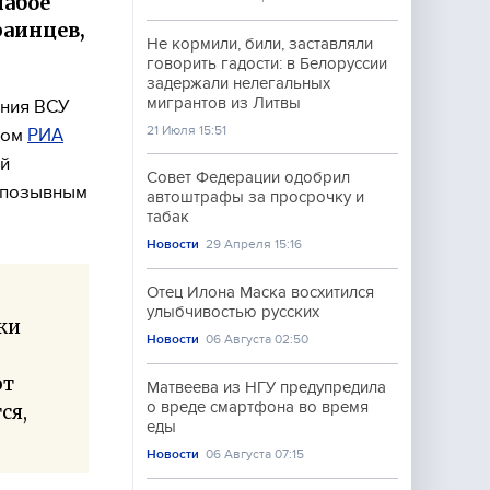
лабое
аинцев,
Не кормили, били, заставляли
говорить гадости: в Белоруссии
задержали нелегальных
мигрантов из Литвы
ения ВСУ
21 Июля 15:51
том
РИА
-й
Совет Федерации одобрил
с позывным
автоштрафы за просрочку и
табак
Новости
29 Апреля 15:16
Отец Илона Маска восхитился
улыбчивостью русских
ки
Новости
06 Августа 02:50
ют
Матвеева из НГУ предупредила
о вреде смартфона во время
ся,
еды
Новости
06 Августа 07:15