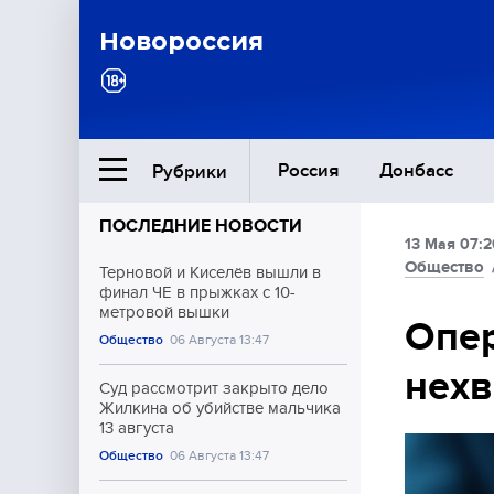
Новороссия
Россия
Донбасс
Рубрики
ПОСЛЕДНИЕ НОВОСТИ
13 Мая 07:2
Ближний Восток
Общество
Терновой и Киселёв вышли в
финал ЧЕ в прыжках с 10-
метровой вышки
Общество
Опер
Общество
06 Августа 13:47
нехв
Культура
Суд рассмотрит закрыто дело
Жилкина об убийстве мальчика
13 августа
Общество
06 Августа 13:47