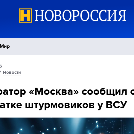
Мир
6
Политика
С
/
Новости
Экономика
П
атор «Москва» сообщил 
атке штурмовиков у ВСУ
Спорт