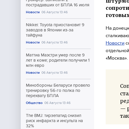
штурмов
пострадавших от БПЛА 16 июля
сопроти
Новости
06 Августа 13:46
готовых
Nikkei: Toyota приостановит 9
На донецк
заводов в Японии из-за
сталкиваю
тайфуна
Новости
с
Новости
06 Августа 13:46
отдельной
Маттиа Маэстри умер после 9
«Москва».
лет в коме; родители получили 1
млн евро
Новости
06 Августа 13:46
Соп
Минобороны Беларуси провело
тренировку 56-го полка по
ст
перехвату БПЛА
ред
Общество
06 Августа 13:46
— р
так
The BMJ: тирзепатид снизил
риск инфаркта и инсульта на
32%