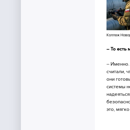
Коллаж Ново
– То есть
– Именно.
считали, ч
они готов
системы н
надеяться
безопасно
это, мягко