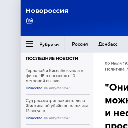
Новороссия
Россия
Донбасс
Рубрики
ПОСЛЕДНИЕ НОВОСТИ
06 Июля 19
Ближний Восток
Политика
Терновой и Киселёв вышли в
финал ЧЕ в прыжках с 10-
метровой вышки
Общество
"Они
Общество
06 Августа 13:47
можн
Культура
Суд рассмотрит закрыто дело
Жилкина об убийстве мальчика
и не
13 августа
Общество
06 Августа 13:47
прос