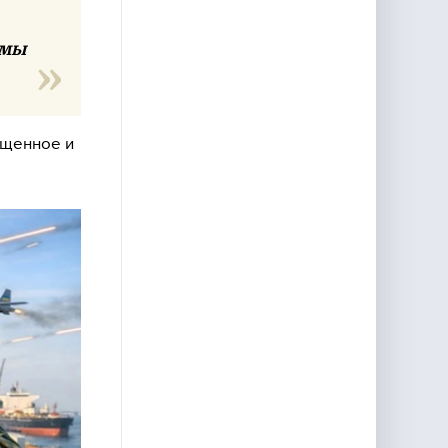
 мы
ущенное и