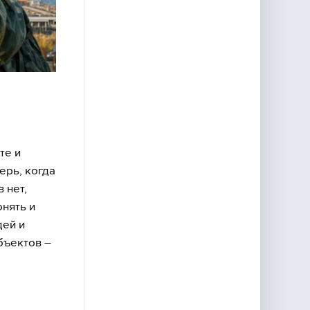
те и
перь, когда
 нет,
онять и
дей и
бъектов –