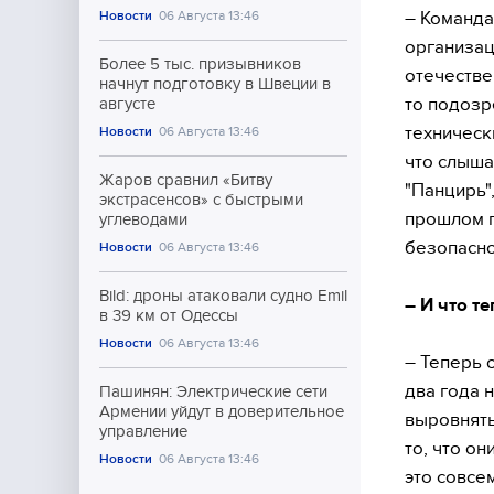
– Команда
Новости
06 Августа 13:46
организац
Более 5 тыс. призывников
отечестве
начнут подготовку в Швеции в
то подозр
августе
техническ
Новости
06 Августа 13:46
что слышал
Жаров сравнил «Битву
"Панцирь"
экстрасенсов» с быстрыми
прошлом г
углеводами
безопасно
Новости
06 Августа 13:46
Bild: дроны атаковали судно Emil
– И что т
в 39 км от Одессы
Новости
06 Августа 13:46
– Теперь 
два года 
Пашинян: Электрические сети
Армении уйдут в доверительное
выровнять
управление
то, что он
Новости
06 Августа 13:46
это совсе