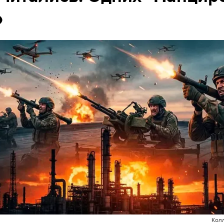
о
Кол