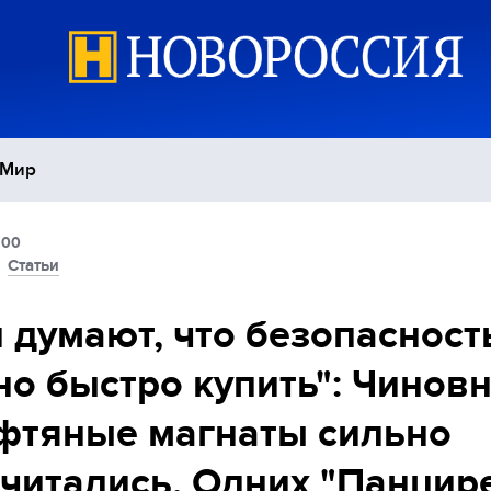
Мир
:00
Политика
С
/
Статьи
Экономика
П
 думают, что безопасност
о быстро купить": Чинов
Спорт
фтяные магнаты сильно
читались. Одних "Панцире