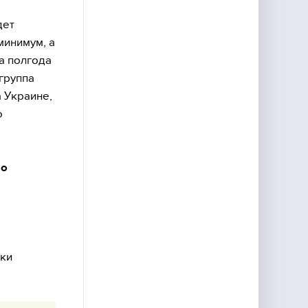
дет
минимум, а
а полгода
 группа
 Украине,
о
но
ски