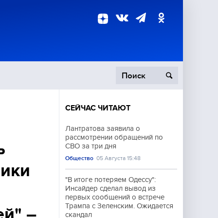
СЕЙЧАС ЧИТАЮТ
пецоперация
Лантратова заявила о
рассмотрении обращений по
роисшествия
ь
СВО за три дня
Общество
05 Августа 15:48
ники
"В итоге потеряем Одессу":
Инсайдер сделал вывод из
первых сообщений о встрече
Трампа с Зеленским. Ожидается
й" –
скандал