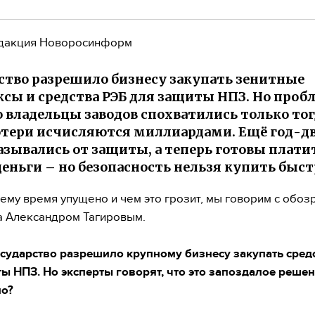
дакция Новоросинформ
ство разрешило бизнесу закупать зенитные
сы и средства РЭБ для защиты НПЗ. Но пробл
о владельцы заводов спохватились только тог
отери исчисляются миллиардами. Ещё год-дв
азывались от защиты, а теперь готовы плати
еньги – но безопасность нельзя купить быст
чему время упущено и чем это грозит, мы говорим с обо
 Александром Тагировым.
осударство разрешило крупному бизнесу закупать сред
ы НПЗ. Но эксперты говорят, что это запоздалое решен
о?