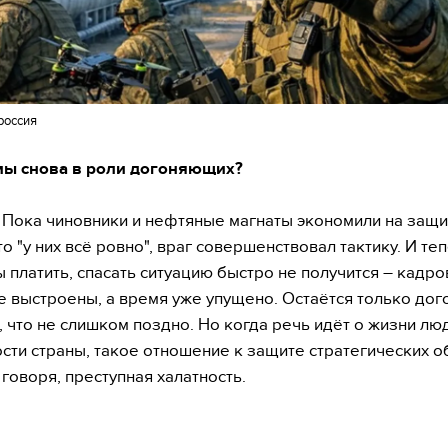
россия
 мы снова в роли догоняющих?
 Пока чиновники и нефтяные магнаты экономили на защи
то "у них всё ровно", враг совершенствовал тактику. И те
ы платить, спасать ситуацию быстро не получится – кадров
е выстроены, а время уже упущено. Остаётся только дог
, что не слишком поздно. Но когда речь идёт о жизни лю
сти страны, такое отношение к защите стратегических о
 говоря, преступная халатность.