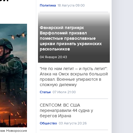
Политика
18 Августа 09:00
Фанарский патриарх
Варфоломей призвал
поместные православные
церкви признать украинских
раскольников
04 Января 20:43
"Не по нам летит – и пусть летит":
Атака на Омск вскрыла большой
провал. Военные упираются в
сложную дилемму
Статьи
07 Июля 21:00
CENTCOM: ВС США
перенаправили 44 судна у
берегов Ирана
Общество
03 Августа 20:26
лаж Новороссия