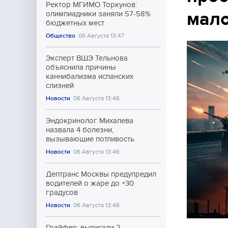
Ректор МГИМО Торкунов:
мал
олимпиадники заняли 57-58%
бюджетных мест
Общество
06 Августа 13:47
Эксперт ВШЭ Тельнова
объяснила причины
каннибализма испанских
слизней
Новости
06 Августа 13:46
Эндокринолог Михалева
назвала 4 болезни,
вызывающие потливость
Новости
06 Августа 13:46
Дептранс Москвы предупредил
водителей о жаре до +30
градусов
Новости
06 Августа 13:46
Грайфер: выписали 2