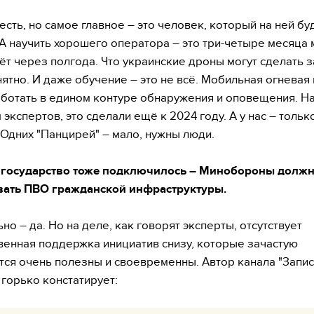
есть, но самое главное – это человек, который на ней бу
 А научить хорошего оператора – это три-четыре месяца 
ёт через полгода. Что украинские дроны могут сделать з
нятно. И даже обучение – это не всё. Мобильная огневая
ботать в едином контуре обнаружения и оповещения. На
экспертов, это сделали ещё к 2024 году. А у нас – тольк
 Одних "Панцирей" – мало, нужны люди.
ь государство тоже подключилось – Минобороны долж
вать ПВО гражданской инфраструктуры.
но – да. Но на деле, как говорят эксперты, отсутствует
венная поддержка инициатив снизу, которые зачастую
ся очень полезны и своевременны. Автор канала "Запи
 горько констатирует: