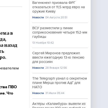
Вагенкнехт призвала ФРГ
отказаться от 11,5 млрд евро на
оружие Киеву
Новости
04 Августа 20:51
ВСУ разместили у линии
ема в
соприкосновения четыре 152-мм
гаубицы
да,
13 Ноября 10:42
а назад
ть
Сергей Миронов предложил
ро.
ввести ежегодную 13-ю пенсию
для россиян
зревателем
Новости
28 Января 12:56
The Telegraph узнал о секретном
плане Мерца против АдГ для
ства ПВО
НАТО
ие. Что
Новости
31 Июля 05:44
Актёры «Каламбура» вывели из