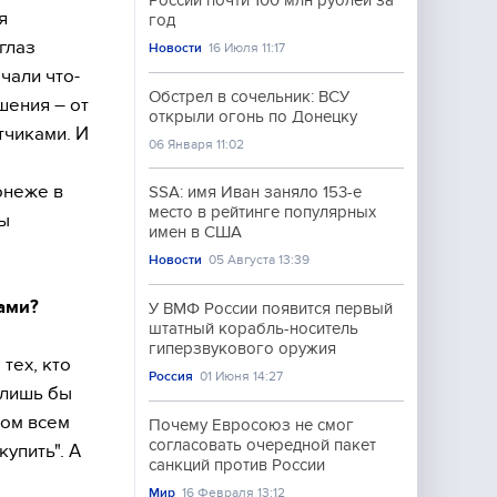
России почти 100 млн рублей за
я
год
глаз
Новости
16 Июля 11:17
чали что-
Обстрел в сочельник: ВСУ
шения – от
открыли огонь по Донецку
тчиками. И
06 Января 11:02
онеже в
SSA: имя Иван заняло 153-е
место в рейтинге популярных
бы
имен в США
Новости
05 Августа 13:39
дами?
У ВМФ России появится первый
штатный корабль-носитель
гиперзвукового оружия
тех, кто
Россия
01 Июня 14:27
 лишь бы
том всем
Почему Евросоюз не смог
согласовать очередной пакет
купить". А
санкций против России
Мир
16 Февраля 13:12