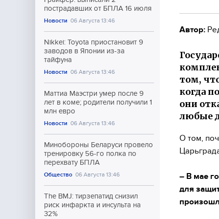
пострадавших от БПЛА 16 июля
Новости
06 Августа 13:46
Автор:
Ре
Nikkei: Toyota приостановит 9
заводов в Японии из-за
Государ
тайфуна
комплек
Новости
06 Августа 13:46
том, чт
когда п
Маттиа Маэстри умер после 9
они отк
лет в коме; родители получили 1
млн евро
любые д
Новости
06 Августа 13:46
О том, по
Минобороны Беларуси провело
Царьграда
тренировку 56-го полка по
перехвату БПЛА
Общество
06 Августа 13:46
– В мае г
для защит
The BMJ: тирзепатид снизил
произошл
риск инфаркта и инсульта на
32%