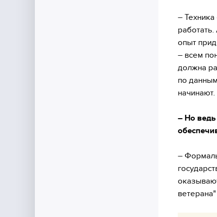
– Техника 
работать.
опыт прид
– всем по
должна ра
по данным 
начинают.
– Но вед
обеспечи
– Формаль
государст
оказывают
ветерана"