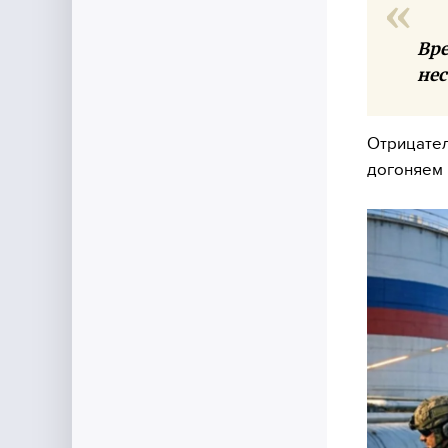
Вре
нес
Отрицател
догоняем п