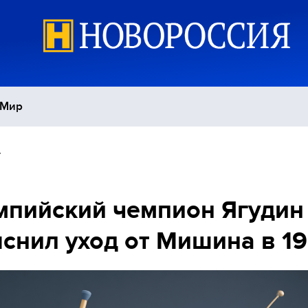
Мир
4
Политика
С
Экономика
П
пийский чемпион Ягудин
снил уход от Мишина в 1
Спорт