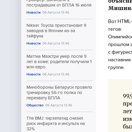
объясни
пострадавших от БПЛА 16 июля
Мишина:
Новости
06 Августа 13:46
Вот HTML-
Nikkei: Toyota приостановит 9
тегов:
заводов в Японии из-за
тайфуна
Олимпийск
Новости
06 Августа 13:46
прошлом о
с фигурис
Маттиа Маэстри умер после 9
наставник
лет в коме; родители получили 1
группе.
млн евро
Новости
06 Августа 13:46
Минобороны Беларуси провело
тренировку 56-го полка по
99,
перехвату БПЛА
пре
Общество
06 Августа 13:46
лет
изм
The BMJ: тирзепатид снизил
риск инфаркта и инсульта на
был
32%