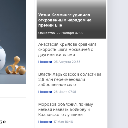
Уитни Каммингс удивила
откровенным нарядом на
премии Elle
Общество
22 Ноября 07:02
Анастасия Крылова сравнила
скорость шага москвичей с
другими жителями
Новости
05 Августа 20:33
Власти Харьковской области за
2,6 млн переименовали
заброшенное село
Новости
23 Июля 07:01
Морозов объяснил, почему
нельзя назвать Бойкову и
Козловского лучшими
к»
Новости
17 Мая 10:46