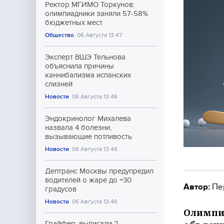
Ректор МГИМО Торкунов:
олимпиадники заняли 57-58%
бюджетных мест
Общество
06 Августа 13:47
Эксперт ВШЭ Тельнова
объяснила причины
каннибализма испанских
слизней
Новости
06 Августа 13:46
Эндокринолог Михалева
назвала 4 болезни,
вызывающие потливость
Новости
06 Августа 13:46
Дептранс Москвы предупредил
водителей о жаре до +30
Автор:
Пе
градусов
Новости
06 Августа 13:46
Олимпий
Грайфер: выписали 2