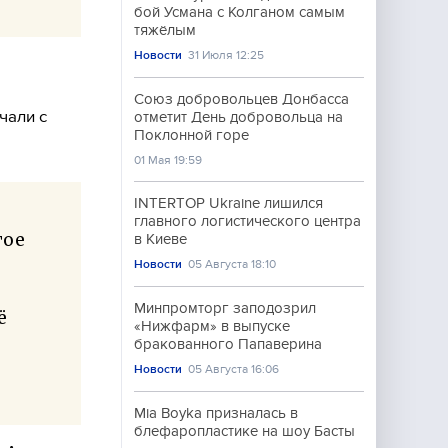
бой Усмана с Колганом самым
тяжёлым
Новости
31 Июля 12:25
Союз добровольцев Донбасса
чали с
отметит День добровольца на
Поклонной горе
01 Мая 19:59
INTERTOP Ukraine лишился
главного логистического центра
гое
в Киеве
Новости
05 Августа 18:10
Минпромторг заподозрил
ё
«Нижфарм» в выпуске
бракованного Папаверина
Новости
05 Августа 16:06
Mia Boyka призналась в
блефаропластике на шоу Басты