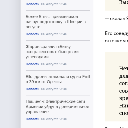
Вы
Новости
06 Августа 13:46
Более 5 тыс. призывников
— сказал Я
начнут подготовку в Швеции в
августе
Его совед
Новости
06 Августа 13:46
оттенком 
Жаров сравнил «Битву
экстрасенсов» с быстрыми
углеводами
Новости
06 Августа 13:46
Нет
для
Bild: дроны атаковали судно Emil
в 39 км от Одессы
сог
Новости
06 Августа 13:46
сов
вре
Пашинян: Электрические сети
Ни
Армении уйдут в доверительное
управление
спо
Новости
06 Августа 13:46