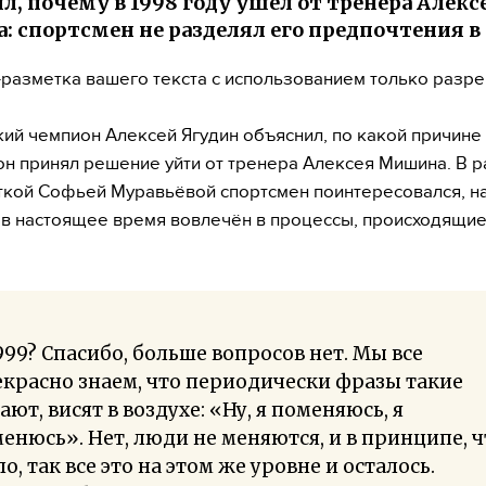
л, почему в 1998 году ушёл от тренера Алекс
 спортсмен не разделял его предпочтения в
разметка вашего текста с использованием только разр
ий чемпион Алексей Ягудин объяснил, по какой причине
н принял решение уйти от тренера Алексея Мишина. В 
ткой Софьей Муравьёвой спортсмен поинтересовался, н
 в настоящее время вовлечён в процессы, происходящие
999? Спасибо, больше вопросов нет. Мы все
красно знаем, что периодически фразы такие
ают, висят в воздухе: «Ну, я поменяюсь, я
енюсь». Нет, люди не меняются, и в принципе, ч
о, так все это на этом же уровне и осталось.