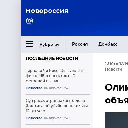
Новороссия
Россия
Донбасс
Рубрики
ПОСЛЕДНИЕ НОВОСТИ
13 Мая 17:1
Ближний Восток
Новости
Терновой и Киселёв вышли в
финал ЧЕ в прыжках с 10-
метровой вышки
Общество
Олим
Общество
06 Августа 13:47
объя
Культура
Суд рассмотрит закрыто дело
Жилкина об убийстве мальчика
13 августа
Общество
06 Августа 13:47