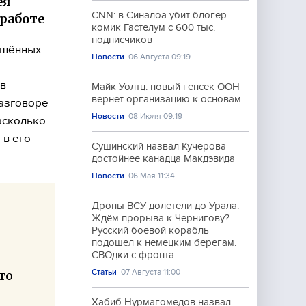
ея
CNN: в Синалоа убит блогер-
 работе
комик Гастелум с 600 тыс.
подписчиков
ешённых
Новости
06 Августа 09:19
 в
Майк Уолтц: новый генсек ООН
вернет организацию к основам
разговоре
Новости
08 Июля 09:19
асколько
 в его
Сушинский назвал Кучерова
достойнее канадца Макдэвида
Новости
06 Мая 11:34
Дроны ВСУ долетели до Урала.
Ждём прорыва к Чернигову?
Русский боевой корабль
подошёл к немецким берегам.
СВОдки с фронта
Статьи
07 Августа 11:00
то
Хабиб Нурмагомедов назвал