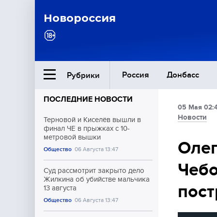
Новороссия
Россия
Донбасс
Рубрики
ПОСЛЕДНИЕ НОВОСТИ
05 Мая 02:
Ближний Восток
Новости
Терновой и Киселёв вышли в
финал ЧЕ в прыжках с 10-
метровой вышки
Общество
Олег
Общество
06 Августа 13:47
Чебо
Культура
Суд рассмотрит закрыто дело
Жилкина об убийстве мальчика
пос
13 августа
Общество
06 Августа 13:47