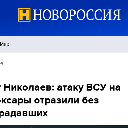
Мир
44
Политика
С
Экономика
П
 Николаев: атаку ВСУ на
ксары отразили без
Спорт
традавших