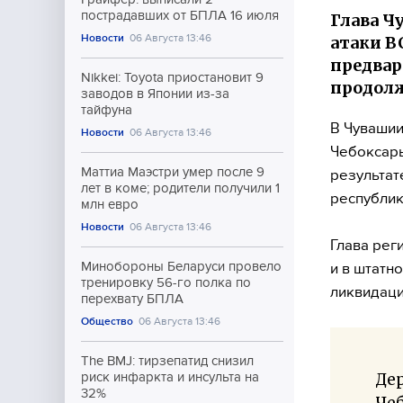
пострадавших от БПЛА 16 июля
Глава Ч
Новости
06 Августа 13:46
атаки В
предвар
Nikkei: Toyota приостановит 9
продол
заводов в Японии из-за
тайфуна
В Чувашии
Новости
06 Августа 13:46
Чебоксары
Маттиа Маэстри умер после 9
результат
лет в коме; родители получили 1
республик
млн евро
Новости
06 Августа 13:46
Глава рег
Минобороны Беларуси провело
и в штатн
тренировку 56-го полка по
ликвидаци
перехвату БПЛА
Общество
06 Августа 13:46
The BMJ: тирзепатид снизил
Дер
риск инфаркта и инсульта на
32%
Чеб