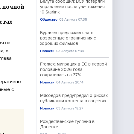
Белуга сообщил: ВСУ потеряли
и ночной
управление после уничтожения
10 Starlink
Общество
05 Августа 07:35
стах
Бурляев предложил снять
возрастные ограничения с
ая на
хороших фильмов
и, в
Новости
03 Августа 07:34
глава
Frontex: миграция в ЕС в первой
половине 2026 года
сократилась на 37%
перативно
Новости
04 Августа 20:14
нные с
Мясоедов предупредил о рисках
публикации контента в соцсетях
Новости
03 Августа 18:27
Рождественские гуляния в
Донецке
ны