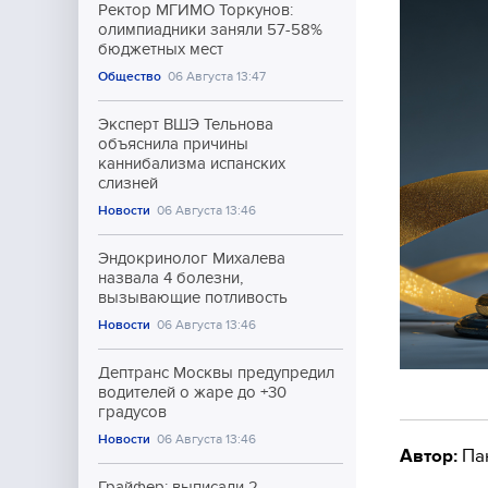
Ректор МГИМО Торкунов:
олимпиадники заняли 57-58%
бюджетных мест
Общество
06 Августа 13:47
Эксперт ВШЭ Тельнова
объяснила причины
каннибализма испанских
слизней
Новости
06 Августа 13:46
Эндокринолог Михалева
назвала 4 болезни,
вызывающие потливость
Новости
06 Августа 13:46
Дептранс Москвы предупредил
водителей о жаре до +30
градусов
Новости
06 Августа 13:46
Автор:
Па
Грайфер: выписали 2