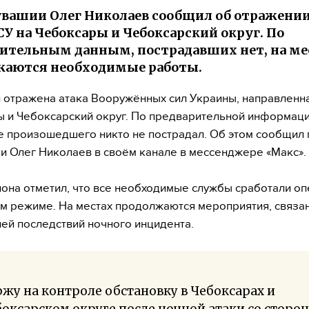
увашии Олег Николаев сообщил об отражени
СУ на Чебоксары и Чебоксарский округ. По
ительным данным, пострадавших нет, на ме
жаются необходимые работы.
 отражена атака Вооружённых сил Украины, направленн
 и Чебоксарский округ. По предварительной информаци
е произошедшего никто не пострадал. Об этом сообщил 
и Олег Николаев в своём канале в мессенджере «Макс».
иона отметил, что все необходимые службы сработали о
ом режиме. На местах продолжаются мероприятия, связа
ей последствий ночного инцидента.
жу на контроле обстановку в Чебоксарах и
оксарском округе после ночной атаки со сторо