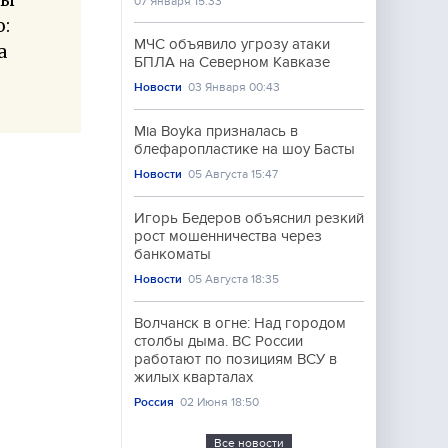
07 Января 15:33
:
МЧС объявило угрозу атаки
а
БПЛА на Северном Кавказе
Новости
03 Января 00:43
Mia Boyka призналась в
блефаропластике на шоу Басты
Новости
05 Августа 15:47
Игорь Бедеров объяснил резкий
рост мошенничества через
банкоматы
Новости
05 Августа 18:35
Волчанск в огне: Над городом
столбы дыма. ВС России
работают по позициям ВСУ в
жилых кварталах
Россия
02 Июня 18:50
Все новости