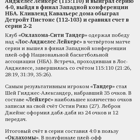
Анджелес Лейкерс (115:110) и выиграл серию
4-0, выйдя в финал Западной конференции
НБА. Кливленд Кавальерс дома обыграл
Детройт Пистонс (112-103) и сравнял счет в
серии 2-2
Клуб
«Оклахома-Сити Тандер»
одержал победу
над
«Лос-Анджелес Лейкерс»
в четвёртом матче
серии и вышел в финал Западной конференции
плей-офф Национальной баскетбольной
ассоциации (НБА). Встреча, проходившая в Лос-
Анджелесе, завершилась со счётом 115:110 (21:26,
28:19, 31:39, 35:26).
Самым результативным игроком
«Тандер»
стал
Шей Гилджес-Александер, набравший 35 очков. В
составе
«Лейкерс»
наибольшее количество очков
записал на свой счёт Остин Ривз (27). Леброн
Джеймс оформил дабл-дабл из 24 очков и 12
передач.
Итоговый счёт в серии составил 4:0 в пользу
«Оклахомы»
. В полуфинале плей-офф