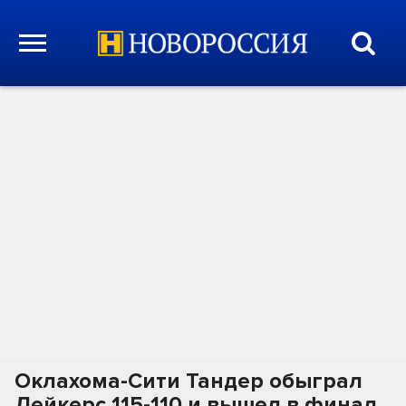
Оклахома-Сити Тандер обыграл
Лейкерс 115-110 и вышел в финал