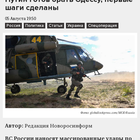
шаги сделаны
05 Августа 19:50
Россия
Политика
Статьи
Украина
Спецоперация
Фото: globallookpress.com/MOD Russia
Автор:
Редакция Новоросинформ
ВС России наносят массированные удары по