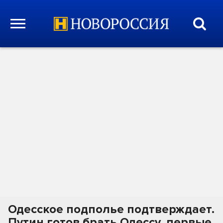
Одесское подполье подтверждает.
Путин готов брать Одессу, первые