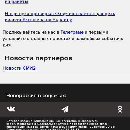
на ракеты
Нагрянула проверка: Озвучена настоящая цель
визита Блинкена на Украину
Подписывайтесь на нас
в
Телеграме
и первыми
узнавайте о главных новостях и важнейших событиях
дня.
Новости партнеров
Новости СМИ2
Новороссия в соцсетях:
Сетевое издание «Информационное агентство «Новороссия»
зарегистрировано в Федеральной службе по надзору в сфере связи,
информационных технологий и массовых коммуникаций 20 ноября 2019 г.
Свидетельство о регистрации Эл № ФС77-77187.