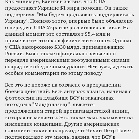
Как минимум, Блинкен заявил, что США
предоставят Украине $1 млрд помощи. Он также
подчеркнул: "Мы будем продолжать поддерживать
Украину". Помимо этого, впервые было объявлено
о передаче США Украине российских активов. На
данный момент это составляет $5,4 млн и
применяется только к физическим лицам. Однако
у США заморожено $330 млрд, принадлежащих
России. Было также официально заявлено о
передаче американскими вооруженными силами
снарядов с обедненным ураном. Нет нужды делать
особые комментарии по этому поводу.
Все это не похоже на согласие о прекращении
боевых действий. Весь антураж визита, начиная с
фотосессии на кладбище ВСУ и заканчивая
походом в "МакДональдс", является
продолжением старой пропагандистской линии,
которая не меняется. Это также мало указывает на
изменение концепции. Другие американские
союзники, такие как президент Чехии Петр Павел,
подтверждают эту мысль, заявив, что ВСУ в